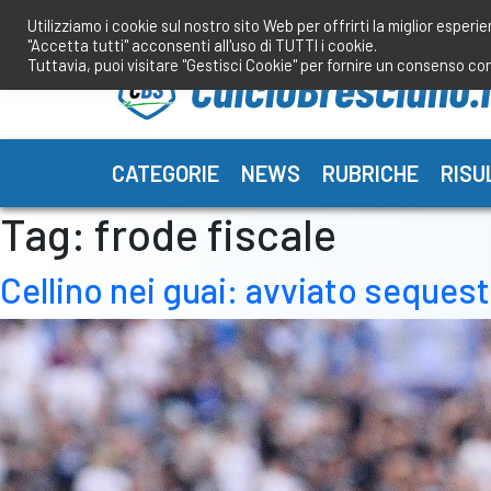
Salta
Utilizziamo i cookie sul nostro sito Web per offrirti la miglior esperi
al
"Accetta tutti" acconsenti all'uso di TUTTI i cookie.
contenuto
Tuttavia, puoi visitare "Gestisci Cookie" per fornire un consenso co
CATEGORIE
NEWS
RUBRICHE
RISU
Tag:
frode fiscale
Cellino nei guai: avviato sequestr