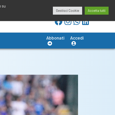
redazione@calciobresciano.it
349.1834075
o su
Gestisci Cookie
Accetta tutti
Abbonati
Accedi