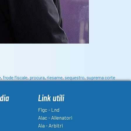
e
,
frode fiscale
,
procura
,
riesame
,
sequestro
,
suprema corte
dia
Link utili
Figc - Lnd
Aiac - Allenatori
Aia - Arbitri