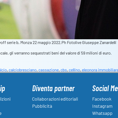
yoff serie b, Monza 22 maggio 2022.Ph Fotolive Giuseppe Zanardelli
ale, gli verranno sequestrati beni del valore di 59 milioni di euro.
lcio
,
calciobresciano
,
cassazione
,
cbs
,
cellino
,
eleonora immobiliar
ip
Diventa partner
Social Me
izioni
Collaborazioni editoriali
Facebook
Pubblicità
Instagram
e
Whatsapp