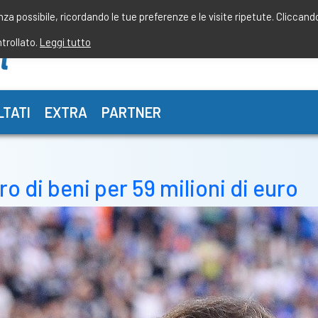
enza possibile, ricordando le tue preferenze e le visite ripetute. Cliccand
ntrollato.
Leggi tutto
LTATI
EXTRA
PARTNER
o di beni per 59 milioni di euro