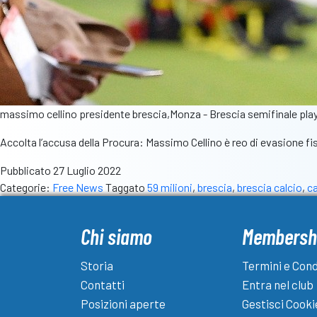
massimo cellino presidente brescia,Monza - Brescia semifinale pla
Accolta l’accusa della Procura: Massimo Cellino è reo di evasione fisc
Pubblicato
27 Luglio 2022
Categorie:
Free News
Taggato
59 milioni
,
brescia
,
brescia calcio
,
ca
Chi siamo
Membersh
Storia
Termini e Cond
Contatti
Entra nel club
Posizioni aperte
Gestisci Cooki