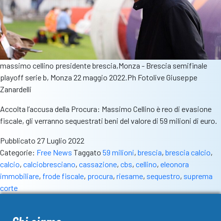
massimo cellino presidente brescia,Monza - Brescia semifinale
playoff serie b, Monza 22 maggio 2022.Ph Fotolive Giuseppe
Zanardelli
Accolta l’accusa della Procura: Massimo Cellino è reo di evasione
fiscale, gli verranno sequestrati beni del valore di 59 milioni di euro.
Pubblicato
27 Luglio 2022
Categorie:
Free News
Taggato
59 milioni
,
brescia
,
brescia calcio
,
calcio
,
calciobresciano
,
cassazione
,
cbs
,
cellino
,
eleonora
immobiliare
,
frode fiscale
,
procura
,
riesame
,
sequestro
,
suprema
corte