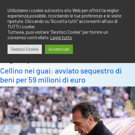
Salta
redazione@calciobresciano.it
349.1834075
al
Utilizziamo i cookie sul nostro sito Web per offrirti la miglior
esperienza possibile, ricordando le tue preferenze e le visite
contenuto
ripetute. Cliccando su "Accetta tutti" acconsenti all'uso di
TUTTI i cookie.
Tuttavia, puoi visitare "Gestisci Cookie" per fornire un
consenso controllato.
Leggi tutto
Abbonati
Accedi
Gestisci Cookie
Accetta tutti
Tag:
suprema corte
Cellino nei guai: avviato sequestro di
beni per 59 milioni di euro