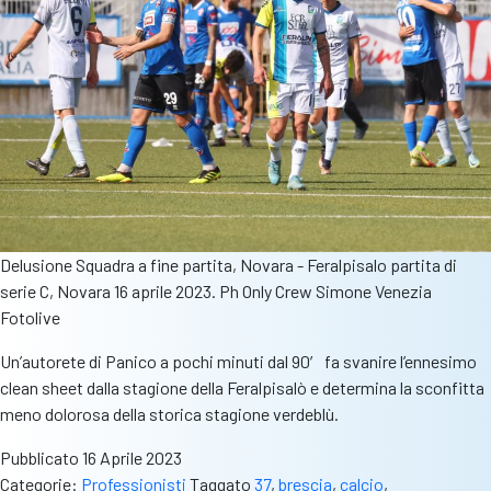
Delusione Squadra a fine partita, Novara - Feralpisalo partita di
serie C, Novara 16 aprile 2023. Ph Only Crew Simone Venezia
Fotolive
Un’autorete di Panico a pochi minuti dal 90′ fa svanire l’ennesimo
clean sheet dalla stagione della Feralpisalò e determina la sconfitta
meno dolorosa della storica stagione verdeblù.
Pubblicato
16 Aprile 2023
Categorie:
Professionisti
Taggato
37
,
brescia
,
calcio
,