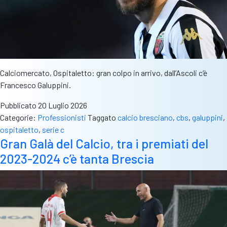
Calciomercato, Ospitaletto: gran colpo in arrivo, dall’Ascoli c’è
Francesco Galuppini.
Pubblicato
20 Luglio 2026
Categorie:
Professionisti
Taggato
calcio bresciano
,
cbs
,
galuppini
,
ospitaletto
,
serie c
Gran Galà del Calcio, tra i premiati del
2023-2024 c’è tanta Brescia