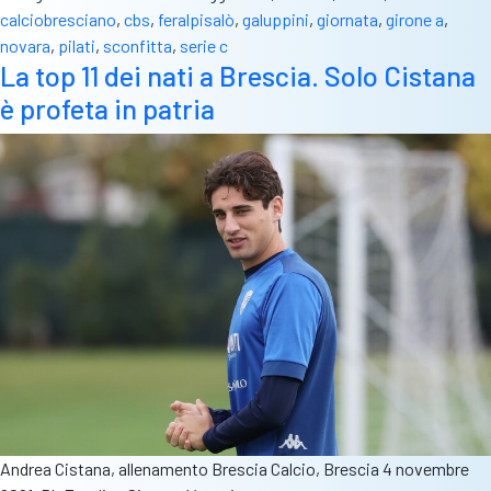
calciobresciano
,
cbs
,
feralpisalò
,
galuppini
,
giornata
,
girone a
,
novara
,
pilati
,
sconfitta
,
serie c
La top 11 dei nati a Brescia. Solo Cistana
è profeta in patria
Andrea Cistana, allenamento Brescia Calcio, Brescia 4 novembre