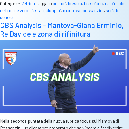
Categorie:
Vetrina
Taggato
botturi
,
brescia
,
bresciano
,
calcio
,
cbs
,
dei
cellino
,
de zerbi
,
festa
,
galuppini
,
mantova
,
possanzini
,
serie b
,
bresciani”.
serie c
Dallo
CBS Analysis – Mantova-Giana Erminio,
scivolone
Re Davide e zona di rifinitura
nei
dilettanti
al
sogno
Serie
B
in
9
mesi
Nella seconda puntata della nuova rubrica focus sul Mantova di
Possanzini, un allenatore preparato che sa vincere e far divertire,