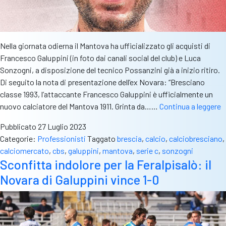
Nella giornata odierna il Mantova ha ufficializzato gli acquisti di
Francesco Galuppini (in foto dai canali social del club) e Luca
Sonzogni, a disposizione del tecnico Possanzini già a inizio ritiro.
Di seguito la nota di presentazione dell’ex Novara: “Bresciano
classe 1993, l’attaccante Francesco Galuppini è ufficialmente un
M
nuovo calciatore del Mantova 1911. Grinta da……
Continua a leggere
u
Pubblicato
27 Luglio 2023
gl
Categorie:
Professionisti
Taggato
brescia
,
calcio
,
calciobresciano
,
a
calciomercato
,
cbs
,
galuppini
,
mantova
,
serie c
,
sonzogni
d
Sconfitta indolore per la Feralpisalò: il
G
Novara di Galuppini vince 1-0
e
S