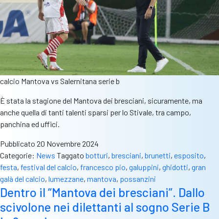
calcio Mantova vs Salernitana serie b
È stata la stagione del Mantova dei bresciani, sicuramente, ma
anche quella di tanti talenti sparsi per lo Stivale, tra campo,
panchina ed uffici.
Pubblicato
20 Novembre 2024
Categorie:
News
Taggato
botturi
,
bresciani
,
brunetti
,
esposito
,
festa
,
festival del calcio
,
francesco pio
,
galuppini
,
ghidotti
,
gran
galà del calcio
,
lumezzane
,
mantova
,
possanzini
Dentro il “Mantova dei bresciani”. Dallo
scivolone nei dilettanti al sogno Serie B