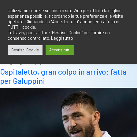
Salta
redazione@calciobresciano.it
349.1834075
al
Utilizziamo i cookie sul nostro sito Web per offrirti la miglior
esperienza possibile, ricordando le tue preferenze e le visite
contenuto
ripetute. Cliccando su "Accetta tutti" acconsenti all'uso di
TUTTI i cookie.
Tuttavia, puoi visitare "Gestisci Cookie" per fornire un
consenso controllato.
Leggi tutto
Abbonati
Accedi
Gestisci Cookie
Accetta tutti
Tag:
galuppini
Ospitaletto, gran colpo in arrivo: fatta
per Galuppini