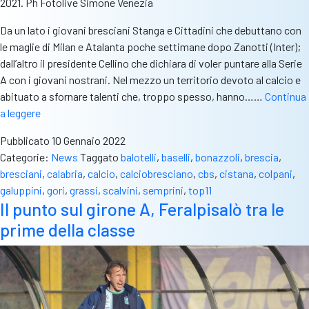
2021. Ph Fotolive Simone Venezia
Da un lato i giovani bresciani Stanga e Cittadini che debuttano con
le maglie di Milan e Atalanta poche settimane dopo Zanotti (Inter);
dall’altro il presidente Cellino che dichiara di voler puntare alla Serie
A con i giovani nostrani. Nel mezzo un territorio devoto al calcio e
abituato a sfornare talenti che, troppo spesso, hanno……
Continua
La
a leggere
top
Pubblicato
10 Gennaio 2022
11
Categorie:
News
Taggato
balotelli
,
baselli
,
bonazzoli
,
brescia
,
dei
bresciani
,
calabria
,
calcio
,
calciobresciano
,
cbs
,
cistana
,
colpani
,
nati
galuppini
,
gori
,
grassi
,
scalvini
,
semprini
,
top11
a
Il punto sul girone A, Feralpisalò tra le
Brescia.
prime della classe
Solo
Cistana
è
profeta
in