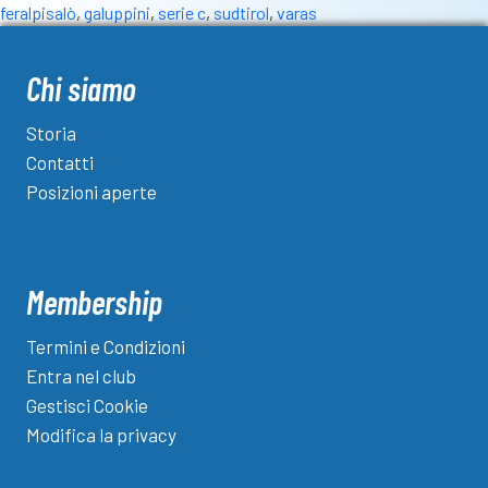
feralpisalò
,
galuppini
,
serie c
,
sudtirol
,
varas
Chi siamo
Storia
Contatti
Posizioni aperte
Membership
Termini e Condizioni
Entra nel club
Gestisci Cookie
Modifica la privacy