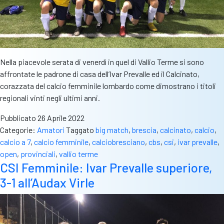
Nella piacevole serata di venerdì in quel di Vallio Terme si sono
affrontate le padrone di casa dell’Ivar Prevalle ed il Calcinato,
corazzata del calcio femminile lombardo come dimostrano i titoli
regionali vinti negli ultimi anni.
Pubblicato
26 Aprile 2022
Categorie:
Amatori
Taggato
big match
,
brescia
,
calcinato
,
calcio
,
calcio a 7
,
calcio femminile
,
calciobresciano
,
cbs
,
csi
,
ivar prevalle
,
open
,
provinciali
,
vallio terme
CSI Femminile: Ivar Prevalle superiore,
3-1 all’Audax Virle