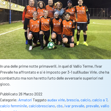
In una delle prime notte primaverili, in quel di Vallio Terme, l’Ivar
Prevalle ha affrontato e si è imposto per 3-1 sull’Audax Virle, che ha
combattuto ma non ha retto l’urto delle avversarie superiori nel
gioco.
Pubblicato
26 Marzo 2022
Categorie:
Amatori
Taggato
audax virle
,
brescia
,
calcio
,
calcio a 7
,
calcio femminile
,
calciobresciano
,
cbs
,
ivar prevalle
,
prevalle
,
vallio