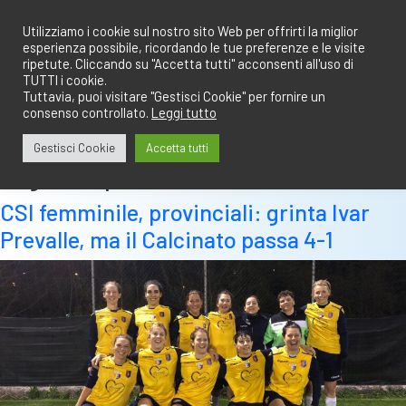
Salta
redazione@calciobresciano.it
349.1834075
al
Utilizziamo i cookie sul nostro sito Web per offrirti la miglior
esperienza possibile, ricordando le tue preferenze e le visite
contenuto
ripetute. Cliccando su "Accetta tutti" acconsenti all'uso di
TUTTI i cookie.
Tuttavia, puoi visitare "Gestisci Cookie" per fornire un
consenso controllato.
Leggi tutto
Abbonati
Accedi
Gestisci Cookie
Accetta tutti
Tag:
ivar prevalle
CSI femminile, provinciali: grinta Ivar
Prevalle, ma il Calcinato passa 4-1