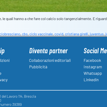
rne, le quali hanno a che fare col calcio solo tangenzialmente. E rigua
lciobresciano
,
cbs
,
ciclo vaccinale
,
covid
,
cristiana girelli
,
juventus
,
ip
Diventa partner
Social Me
izioni
Collaborazioni editoriali
Facebook
Pubblicità
Instagram
e
Whatsapp
ivacy
Linkedin
 del Lavoro 114, Brescia
0
) numero 39389