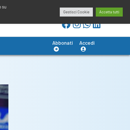
redazione@calciobresciano.it
349.1834075
o su
Gestisci Cookie
Accetta tutti
Abbonati
Accedi