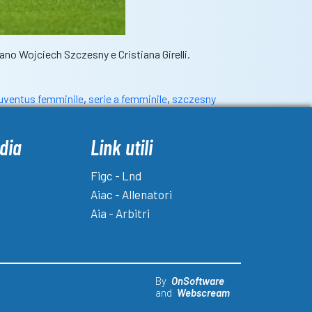
rdano Wojciech Szczesny e Cristiana Girelli.
juventus femminile
,
serie a femminile
,
szczesny
dia
Link utili
Figc - Lnd
Aiac - Allenatori
Aia - Arbitri
By
OnSoftware
and
Webscream