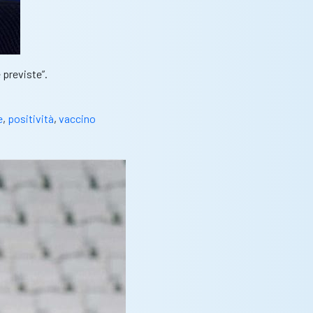
 previste”.
e
,
positività
,
vaccino