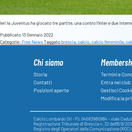
Ieri la Juventus ha giocato tre partite, una contro l’Inter e due inte
Pubblicato
13 Gennaio 2022
Categorie:
Free News
Taggato
brescia
,
calcio
,
calcio femminile
,
ca
Chi siamo
Membersh
Storia
Termini e Cond
Contatti
Entra nel club
Posizioni aperte
Gestisci Cooki
Modifica la pr
Calcio Lombardo Srl - P.I. 04583980984 - viale Caduti
Registrazione Tribunale di Brescia n. 32 dell'8/9/201
Registro degli Operatori della Comunicazione (ROC