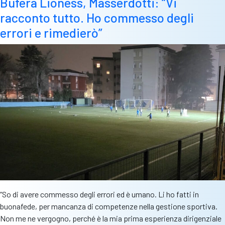
Bufera Lioness, Masserdotti: “Vi
per
racconto tutto. Ho commesso degli
il
48%
errori e rimedierò”
dei
partecipanti
al
nostro
sondaggio.
Alternative?
Leonessa
piace
più
di
Brixia
“So di avere commesso degli errori ed è umano. Li ho fatti in
buonafede, per mancanza di competenze nella gestione sportiva.
Non me ne vergogno, perché è la mia prima esperienza dirigenziale