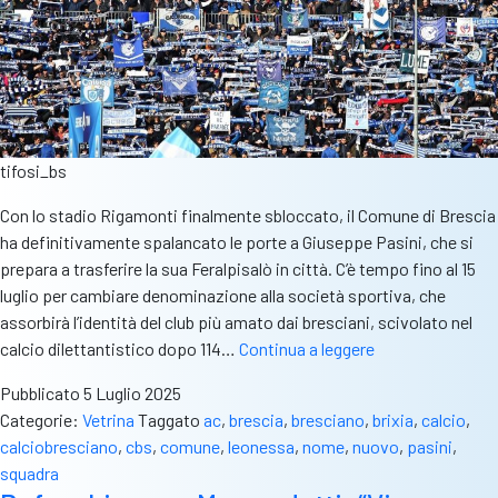
tifosi_bs
Con lo stadio Rigamonti finalmente sbloccato, il Comune di Brescia
ha definitivamente spalancato le porte a Giuseppe Pasini, che si
prepara a trasferire la sua Feralpisalò in città. C’è tempo fino al 15
luglio per cambiare denominazione alla società sportiva, che
assorbirà l’identità del club più amato dai bresciani, scivolato nel
Ac
calcio dilettantistico dopo 114…
Continua a leggere
Brescia
Pubblicato
5 Luglio 2025
è
Categorie:
Vetrina
Taggato
ac
,
brescia
,
bresciano
,
brixia
,
calcio
,
il
calciobresciano
,
cbs
,
comune
,
leonessa
,
nome
,
nuovo
,
pasini
,
nome
squadra
ideale