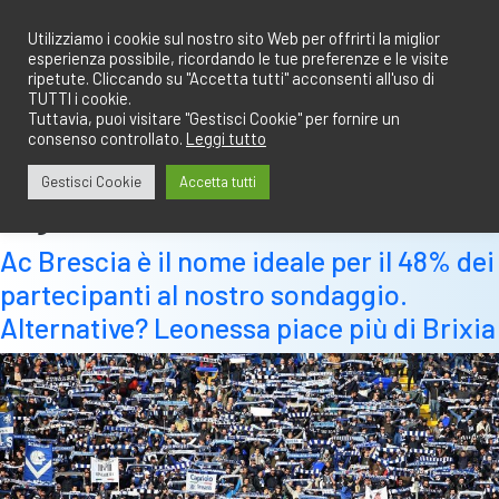
Salta
redazione@calciobresciano.it
349.1834075
al
Utilizziamo i cookie sul nostro sito Web per offrirti la miglior
esperienza possibile, ricordando le tue preferenze e le visite
contenuto
ripetute. Cliccando su "Accetta tutti" acconsenti all'uso di
TUTTI i cookie.
Tuttavia, puoi visitare "Gestisci Cookie" per fornire un
consenso controllato.
Leggi tutto
Abbonati
Accedi
Gestisci Cookie
Accetta tutti
Tag:
leonessa
Ac Brescia è il nome ideale per il 48% dei
partecipanti al nostro sondaggio.
Alternative? Leonessa piace più di Brixia