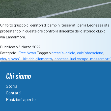
Un folto gruppo di genitori di bambini tesserati per la Leonessa sta
protestando in queste ore contro la dirigenza dello storico club di
via Lamarmora.
Pubblicato
8 Marzo 2022
Categorie:
Free News
Taggato
brescia
,
calcio
,
calciobresciano
,
cbs
,
giovanili
,
kit abbigliamento
,
leonessa
,
luci campo
,
masserdotti
Chi siamo
Storia
Contatti
Posizioni aperte