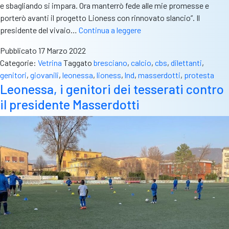
e sbagliando si impara. Ora manterrò fede alle mie promesse e
porterò avanti il progetto Lioness con rinnovato slancio”. Il
Bufera
presidente del vivaio…
Continua a leggere
Lioness,
Pubblicato
17 Marzo 2022
Masserdotti:
Categorie:
Vetrina
Taggato
bresciano
,
calcio
,
cbs
,
dilettanti
,
“Vi
genitori
,
giovanili
,
leonessa
,
lioness
,
lnd
,
masserdotti
,
protesta
racconto
Leonessa, i genitori dei tesserati contro
tutto.
il presidente Masserdotti
Ho
commesso
degli
errori
e
rimedierò”