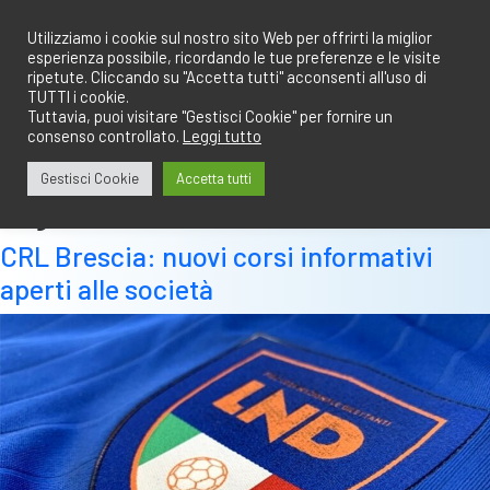
Salta
redazione@calciobresciano.it
349.1834075
al
Utilizziamo i cookie sul nostro sito Web per offrirti la miglior
esperienza possibile, ricordando le tue preferenze e le visite
contenuto
ripetute. Cliccando su "Accetta tutti" acconsenti all'uso di
TUTTI i cookie.
Tuttavia, puoi visitare "Gestisci Cookie" per fornire un
consenso controllato.
Leggi tutto
Abbonati
Accedi
Gestisci Cookie
Accetta tutti
Tag:
manifestazione d’interesse
CRL Brescia: nuovi corsi informativi
aperti alle società