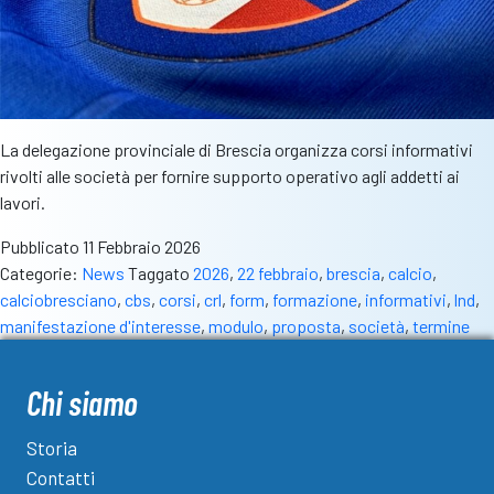
La delegazione provinciale di Brescia organizza corsi informativi
rivolti alle società per fornire supporto operativo agli addetti ai
lavori.
Pubblicato
11 Febbraio 2026
Categorie:
News
Taggato
2026
,
22 febbraio
,
brescia
,
calcio
,
calciobresciano
,
cbs
,
corsi
,
crl
,
form
,
formazione
,
informativi
,
lnd
,
manifestazione d'interesse
,
modulo
,
proposta
,
società
,
termine
Chi siamo
Storia
Contatti