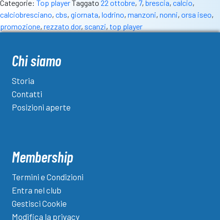
Categorie:
Top player
Taggato
22 ottobre
,
7
,
brescia
,
calcio
,
calciobresciano
,
cbs
,
giornata
,
lodrino
,
manzoni
,
nonni
,
orsa iseo
,
promozione
,
rezzato dor
,
scanzi
,
top player
Chi siamo
Storia
Contatti
Posizioni aperte
Membership
Termini e Condizioni
Entra nel club
Gestisci Cookie
Modifica la privacy