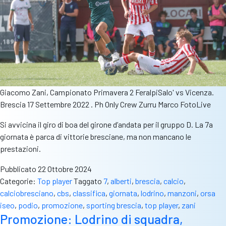
Giacomo Zani, Campionato Primavera 2 FeralpiSalo' vs Vicenza.
Brescia 17 Settembre 2022 . Ph Only Crew Zurru Marco FotoLive
Si avvicina il giro di boa del girone d’andata per il gruppo D. La 7a
giornata è parca di vittorie bresciane, ma non mancano le
prestazioni.
Pubblicato
22 Ottobre 2024
Categorie:
Top player
Taggato
7
,
alberti
,
brescia
,
calcio
,
calciobresciano
,
cbs
,
classifica
,
giornata
,
lodrino
,
manzoni
,
orsa
iseo
,
podio
,
promozione
,
sporting brescia
,
top player
,
zani
Promozione: Lodrino di squadra,