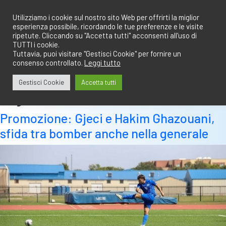
Salta
redazione@calciobresciano.it
349.1834075
al
Utilizziamo i cookie sul nostro sito Web per offrirti la miglior
esperienza possibile, ricordando le tue preferenze e le visite
contenuto
ripetute. Cliccando su "Accetta tutti" acconsenti all'uso di
TUTTI i cookie.
Tuttavia, puoi visitare "Gestisci Cookie" per fornire un
consenso controllato.
Leggi tutto
Abbonati
Accedi
Gestisci Cookie
Accetta tutti
Tag:
manzoni
Promozione: Gjeci e Hakim Ghazouani,
sfida tra bomber anche nella generale