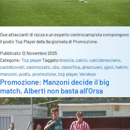
Due attaccanti di razza e un esperto centrocampista compongono
il podio Top Player della 9a giornata di Promozione.
Pubblicato
12 Novembre 2025
Categorie:
Top player
Taggato
brescia
,
calcio
,
calciobresciano
,
castelcovati
,
castrezzato
,
cbs
,
classifica
,
ghazouani
,
gjeci
,
hakim
,
manzoni
,
podio
,
promozione
,
top player
,
Verolese
Promozione: Manzoni decide il big
match, Alberti non basta all’Orsa