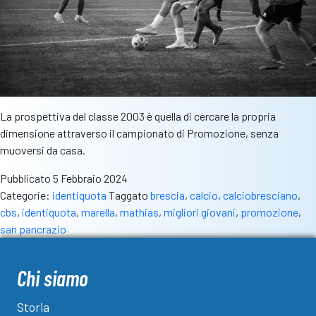
La prospettiva del classe 2003 è quella di cercare la propria
dimensione attraverso il campionato di Promozione, senza
muoversi da casa.
Pubblicato
5 Febbraio 2024
Categorie:
identiquota
Taggato
brescia
,
calcio
,
calciobresciano
,
cbs
,
identiquota
,
marella
,
mathias
,
migliori giovani
,
promozione
,
san pancrazio
Chi siamo
Storia