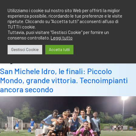
Salta
redazione@calciobresciano.it
349.1834075
al
Utilizziamo i cookie sul nostro sito Web per offrirti la miglior
esperienza possibile, ricordando le tue preferenze e le visite
contenuto
ripetute. Cliccando su "Accetta tutti" acconsenti all'uso di
TUTTI i cookie.
Tuttavia, puoi visitare "Gestisci Cookie" per fornire un
consenso controllato.
Leggi tutto
Abbonati
Accedi
Gestisci Cookie
Accetta tutti
Tag:
nicola marchi
San Michele Idro, le finali: Piccolo
Mondo, grande vittoria. Tecnoimpianti
ancora secondo