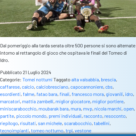
Dal pomeriggio alla tarda serata oltre 500 persone si sono alternate
intorno al rettangolo di gioco che ospitava le finali del Torneo di
Idro.
Pubblicato
21 Luglio 2024
Categorie:
Tornei notturni
Taggato
alta valsabbia
,
brescia
,
caffarese
,
calcio
,
calciobresciano
,
capocannoniere
,
cbs
,
esordienti
,
falme
,
fatao bara
,
finali
,
francesco mora
,
giovanili
,
idro
,
marcatori
,
mattia zambelli
,
miglior giocatore
,
miglior portiere
,
miniscarabocchio
,
moubarak bara
,
mura
,
mvp
,
nicola marchi
,
open
,
partite
,
piccolo mondo
,
premi individuali
,
racconto
,
resoconto
,
riepilogo
,
risultati
,
san michele
,
scarabocchio
,
tabellini
,
tecnoimpianti
,
torneo notturno
,
trpl
,
vestone