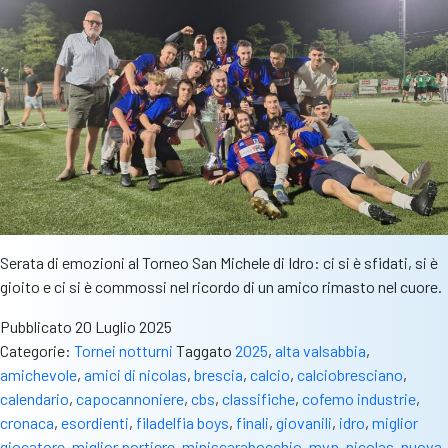
Serata di emozioni al Torneo San Michele di Idro: ci si è sfidati, si è
gioito e ci si è commossi nel ricordo di un amico rimasto nel cuore.
Pubblicato
20 Luglio 2025
Categorie:
Tornei notturni
Taggato
2025
,
alta valsabbia
,
amichevole
,
amici di nicolas
,
brescia
,
calcio
,
calciobresciano
,
calendario
,
capocannoniere
,
cbs
,
classifiche
,
cofemo industrie
,
cronaca
,
esordienti
,
filadelfia boys
,
finali
,
giovanili
,
idro
,
miglior
giocatore
,
miglior portiere
,
miniscarabocchio
,
mvp
,
nicolas
,
nuova