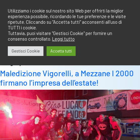
Salta
redazione@calciobresciano.it
349.1834075
al
Utilizziamo i cookie sul nostro sito Web per offrirti la miglior
esperienza possibile, ricordando le tue preferenze e le visite
contenuto
ripetute. Cliccando su "Accetta tutti" acconsenti all'uso di
TUTTI i cookie.
Tuttavia, puoi visitare "Gestisci Cookie" per fornire un
consenso controllato.
Leggi tutto
Abbonati
Accedi
Gestisci Cookie
Accetta tutti
Tag:
premi individuali
Maledizione Vigorelli, a Mezzane I 2000
firmano l’impresa dell’estate!