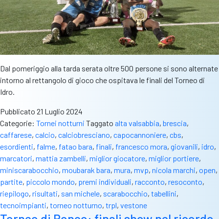
Dal pomeriggio alla tarda serata oltre 500 persone si sono alternate
intorno al rettangolo di gioco che ospitava le finali del Torneo di
Idro.
Pubblicato
21 Luglio 2024
Categorie:
Tornei notturni
Taggato
alta valsabbia
,
brescia
,
caffarese
,
calcio
,
calciobresciano
,
capocannoniere
,
cbs
,
esordienti
,
falme
,
fatao bara
,
finali
,
francesco mora
,
giovanili
,
idro
,
marcatori
,
mattia zambelli
,
miglior giocatore
,
miglior portiere
,
miniscarabocchio
,
moubarak bara
,
mura
,
mvp
,
nicola marchi
,
open
,
partite
,
piccolo mondo
,
premi individuali
,
racconto
,
resoconto
,
riepilogo
,
risultati
,
san michele
,
scarabocchio
,
tabellini
,
tecnoimpianti
,
torneo notturno
,
trpl
,
vestone
Torneo di Ronco: finali show nel ricordo