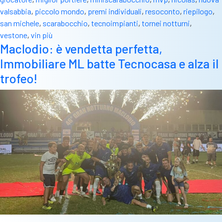
valsabbia
,
piccolo mondo
,
premi individuali
,
resoconto
,
riepilogo
,
san michele
,
scarabocchio
,
tecnoimpianti
,
tornei notturni
,
vestone
,
vin più
Maclodio: è vendetta perfetta,
Immobiliare ML batte Tecnocasa e alza il
trofeo!