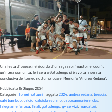
Una festa di paese, nel ricordo di un ragazzo rimasto nei cuori di
un’intera comunità. Ieri sera a Gottolengo si è svolta la serata
conclusiva del torneo notturno locale, Memorial “Andrea Redana”.
Pubblicato
15 Giugno 2024
Categorie:
Tornei notturni
Taggato
2024
,
andrea redana
,
brescia
,
cafè bamboo
,
calcio
,
calciobresciano
,
capocannoniere
,
cbs
,
falegnameria rosa
,
finali
,
gottolengo
,
gv servizi
,
marcatori
,