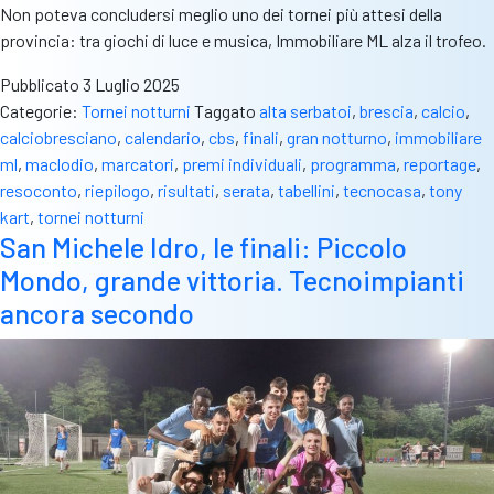
Non poteva concludersi meglio uno dei tornei più attesi della
provincia: tra giochi di luce e musica, Immobiliare ML alza il trofeo.
Pubblicato
3 Luglio 2025
Categorie:
Tornei notturni
Taggato
alta serbatoi
,
brescia
,
calcio
,
calciobresciano
,
calendario
,
cbs
,
finali
,
gran notturno
,
immobiliare
ml
,
maclodio
,
marcatori
,
premi individuali
,
programma
,
reportage
,
resoconto
,
riepilogo
,
risultati
,
serata
,
tabellini
,
tecnocasa
,
tony
kart
,
tornei notturni
San Michele Idro, le finali: Piccolo
Mondo, grande vittoria. Tecnoimpianti
ancora secondo