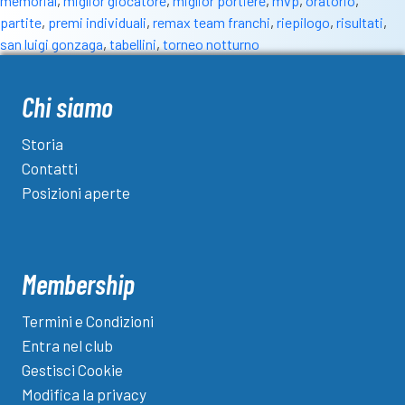
memorial
,
miglior giocatore
,
miglior portiere
,
mvp
,
oratorio
,
partite
,
premi individuali
,
remax team franchi
,
riepilogo
,
risultati
,
san luigi gonzaga
,
tabellini
,
torneo notturno
Chi siamo
Storia
Contatti
Posizioni aperte
Membership
Termini e Condizioni
Entra nel club
Gestisci Cookie
Modifica la privacy