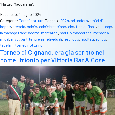
“Marzio Maccarana”.
Pubblicato
1 Luglio 2024
Categorie:
Tornei notturni
Taggato
2024
,
ad maiora
,
amici di
beppe
,
brescia
,
calcio
,
calciobresciano
,
cbs
,
finale
,
finali
,
gussago
,
la manega franciacorta
,
marcatori
,
marzio maccarana
,
memorial
,
migal
,
mvp
,
partite
,
premi individuali
,
riepilogo
,
risultati
,
ronco
,
tabellini
,
torneo notturno
Torneo di Cignano, era già scritto nel
nome: trionfo per Vittoria Bar & Cose