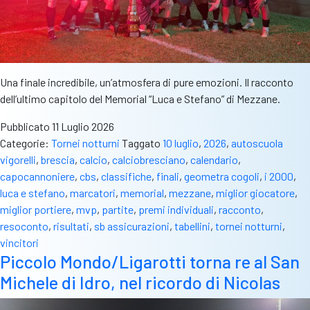
Una finale incredibile, un’atmosfera di pure emozioni. Il racconto
dell’ultimo capitolo del Memorial “Luca e Stefano” di Mezzane.
Pubblicato
11 Luglio 2026
Categorie:
Tornei notturni
Taggato
10 luglio
,
2026
,
autoscuola
vigorelli
,
brescia
,
calcio
,
calciobresciano
,
calendario
,
capocannoniere
,
cbs
,
classifiche
,
finali
,
geometra cogoli
,
i 2000
,
luca e stefano
,
marcatori
,
memorial
,
mezzane
,
miglior giocatore
,
miglior portiere
,
mvp
,
partite
,
premi individuali
,
racconto
,
resoconto
,
risultati
,
sb assicurazioni
,
tabellini
,
tornei notturni
,
vincitori
Piccolo Mondo/Ligarotti torna re al San
Michele di Idro, nel ricordo di Nicolas