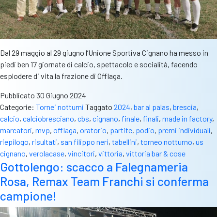
Dal 29 maggio al 29 giugno l’Unione Sportiva Cignano ha messo in
piedi ben 17 giornate di calcio, spettacolo e socialità, facendo
esplodere di vita la frazione di Offlaga.
Pubblicato
30 Giugno 2024
Categorie:
Tornei notturni
Taggato
2024
,
bar al palas
,
brescia
,
calcio
,
calciobresciano
,
cbs
,
cignano
,
finale
,
finali
,
made in factory
,
marcatori
,
mvp
,
offlaga
,
oratorio
,
partite
,
podio
,
premi individuali
,
riepilogo
,
risultati
,
san filippo neri
,
tabellini
,
torneo notturno
,
us
cignano
,
verolacase
,
vincitori
,
vittoria
,
vittoria bar & cose
Gottolengo: scacco a Falegnameria
Rosa, Remax Team Franchi si conferma
campione!