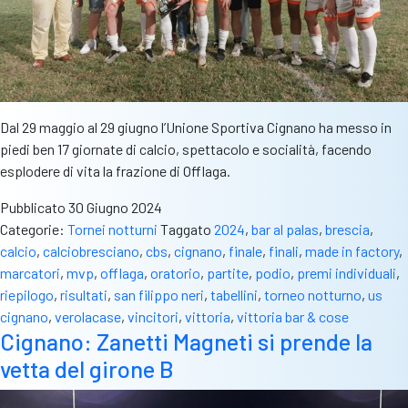
Dal 29 maggio al 29 giugno l’Unione Sportiva Cignano ha messo in
piedi ben 17 giornate di calcio, spettacolo e socialità, facendo
esplodere di vita la frazione di Offlaga.
Pubblicato
30 Giugno 2024
Categorie:
Tornei notturni
Taggato
2024
,
bar al palas
,
brescia
,
calcio
,
calciobresciano
,
cbs
,
cignano
,
finale
,
finali
,
made in factory
,
marcatori
,
mvp
,
offlaga
,
oratorio
,
partite
,
podio
,
premi individuali
,
riepilogo
,
risultati
,
san filippo neri
,
tabellini
,
torneo notturno
,
us
cignano
,
verolacase
,
vincitori
,
vittoria
,
vittoria bar & cose
Cignano: Zanetti Magneti si prende la
vetta del girone B