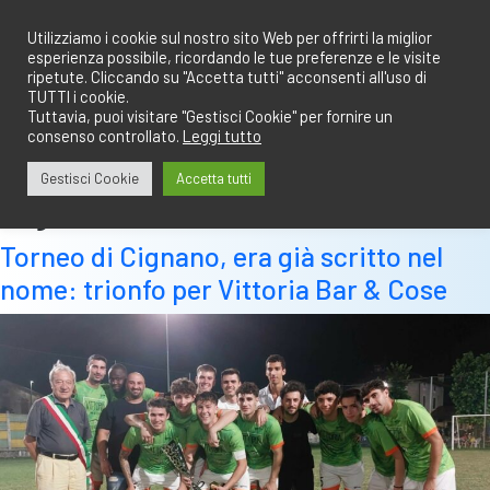
Salta
redazione@calciobresciano.it
349.1834075
al
Utilizziamo i cookie sul nostro sito Web per offrirti la miglior
esperienza possibile, ricordando le tue preferenze e le visite
contenuto
ripetute. Cliccando su "Accetta tutti" acconsenti all'uso di
TUTTI i cookie.
Tuttavia, puoi visitare "Gestisci Cookie" per fornire un
consenso controllato.
Leggi tutto
Abbonati
Accedi
Gestisci Cookie
Accetta tutti
Tag:
verolacase
Torneo di Cignano, era già scritto nel
nome: trionfo per Vittoria Bar & Cose