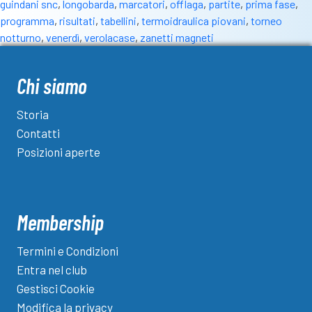
guindani snc
,
longobarda
,
marcatori
,
offlaga
,
partite
,
prima fase
,
programma
,
risultati
,
tabellini
,
termoidraulica piovani
,
torneo
notturno
,
venerdì
,
verolacase
,
zanetti magneti
Chi siamo
Storia
Contatti
Posizioni aperte
Membership
Termini e Condizioni
Entra nel club
Gestisci Cookie
Modifica la privacy