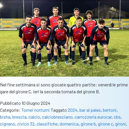
Nel fine settimana si sono giocate quattro partite: venerdì le prime
gare del girone C, ieri la seconda tornata del girone B.
Pubblicato
10 Giugno 2024
Categorie:
Tornei notturni
Taggato
2024
,
bar al palas
,
bertoni
,
bisha
,
brescia
,
calcio
,
calciobresciano
,
carrozzeria eurocar
,
cbs
,
cignano
,
civico 32
,
classifiche
,
domenica
,
girone b
,
girone c
,
gironi
,