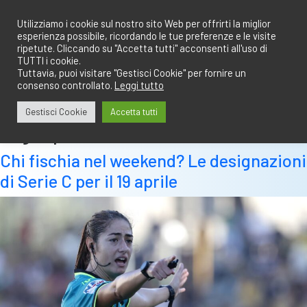
Salta
redazione@calciobresciano.it
349.1834075
al
Utilizziamo i cookie sul nostro sito Web per offrirti la miglior
esperienza possibile, ricordando le tue preferenze e le visite
contenuto
ripetute. Cliccando su "Accetta tutti" acconsenti all'uso di
TUTTI i cookie.
Tuttavia, puoi visitare "Gestisci Cookie" per fornire un
consenso controllato.
Leggi tutto
Abbonati
Accedi
Gestisci Cookie
Accetta tutti
Tag:
operatore
Chi fischia nel weekend? Le designazioni
di Serie C per il 19 aprile