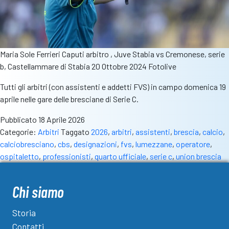
Maria Sole Ferrieri Caputi arbitro , Juve Stabia vs Cremonese, serie
b, Castellammare di Stabia 20 Ottobre 2024 Fotolive
Tutti gli arbitri (con assistenti e addetti FVS) in campo domenica 19
aprile nelle gare delle bresciane di Serie C.
Pubblicato
18 Aprile 2026
Categorie:
Arbitri
Taggato
2026
,
arbitri
,
assistenti
,
brescia
,
calcio
,
calciobresciano
,
cbs
,
designazioni
,
fvs
,
lumezzane
,
operatore
,
ospitaletto
,
professionisti
,
quarto ufficiale
,
serie c
,
union brescia
Chi siamo
Storia
Contatti