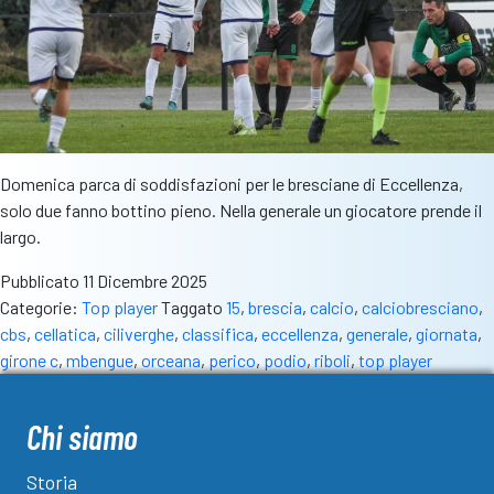
Domenica parca di soddisfazioni per le bresciane di Eccellenza,
solo due fanno bottino pieno. Nella generale un giocatore prende il
largo.
Pubblicato
11 Dicembre 2025
Categorie:
Top player
Taggato
15
,
brescia
,
calcio
,
calciobresciano
,
cbs
,
cellatica
,
ciliverghe
,
classifica
,
eccellenza
,
generale
,
giornata
,
girone c
,
mbengue
,
orceana
,
perico
,
podio
,
riboli
,
top player
Chi siamo
Storia