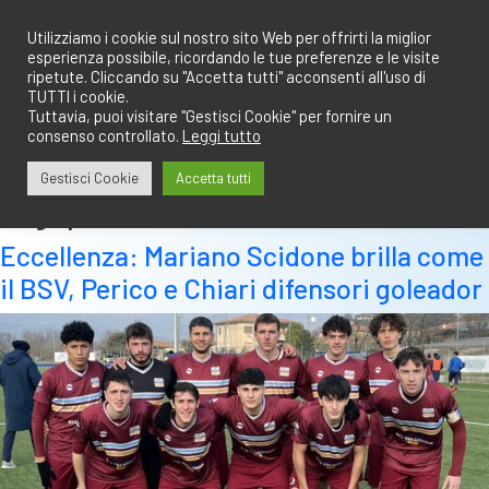
Salta
redazione@calciobresciano.it
349.1834075
al
Utilizziamo i cookie sul nostro sito Web per offrirti la miglior
esperienza possibile, ricordando le tue preferenze e le visite
contenuto
ripetute. Cliccando su "Accetta tutti" acconsenti all'uso di
TUTTI i cookie.
Tuttavia, puoi visitare "Gestisci Cookie" per fornire un
consenso controllato.
Leggi tutto
Abbonati
Accedi
Gestisci Cookie
Accetta tutti
Tag:
perico
Eccellenza: Mariano Scidone brilla come
il BSV, Perico e Chiari difensori goleador