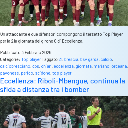
Un attaccante e due difensori compongono il terzetto Top Player
per la 21a giornata del girone C di Eccellenza.
Pubblicato
3 Febbraio 2026
Categorie:
Top player
Taggato
21
,
brescia
,
bsv garda
,
calcio
,
calciobresciano
,
cbs
,
chiari
,
eccellenza
,
giornata
,
mariano
,
orceana
,
pavonese
,
perico
,
scidone
,
top player
Eccellenza: Riboli-Mbengue, continua la
sfida a distanza tra i bomber