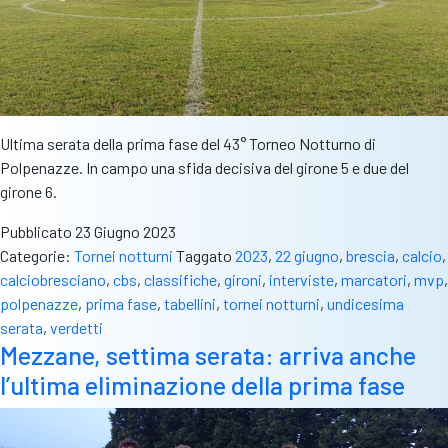
Ultima serata della prima fase del 43° Torneo Notturno di
Polpenazze. In campo una sfida decisiva del girone 5 e due del
girone 6.
Pubblicato
23 Giugno 2023
Categorie:
Tornei notturni
Taggato
2023
,
22 giugno
,
brescia
,
calcio
,
calciobresciano
,
cbs
,
classifiche
,
gironi
,
interviste
,
marcatori
,
mvp
,
polpenazze
,
prima fase
,
tabellini
,
tornei notturni
,
undicesima
serata
,
verdetti
Mezzane, settima serata: arriva anche
l’ultima eliminazione della prima fase