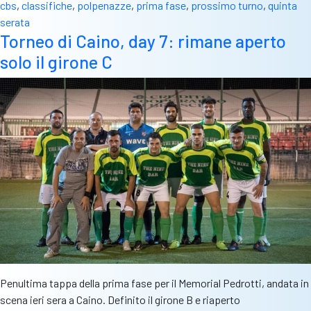
cbs
,
classifiche
,
polpenazze
,
prima fase
,
prossimo turno
,
quinta
serata
Torneo di Caino, day 7: rimane aperto
solo il girone C
Penultima tappa della prima fase per il Memorial Pedrotti, andata in
scena ieri sera a Caino. Definito il girone B e riaperto