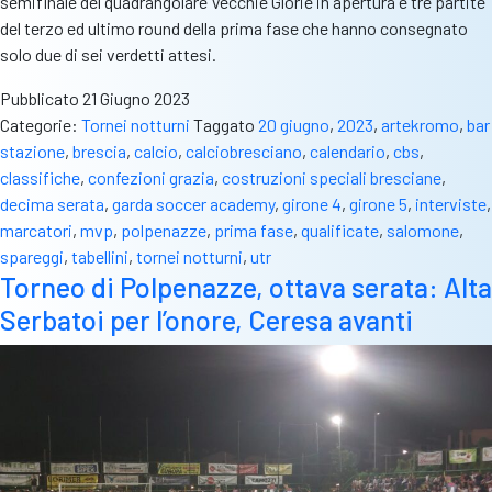
semifinale del quadrangolare Vecchie Glorie in apertura e tre partite
del terzo ed ultimo round della prima fase che hanno consegnato
solo due di sei verdetti attesi.
Pubblicato
21 Giugno 2023
Categorie:
Tornei notturni
Taggato
20 giugno
,
2023
,
artekromo
,
bar
stazione
,
brescia
,
calcio
,
calciobresciano
,
calendario
,
cbs
,
classifiche
,
confezioni grazia
,
costruzioni speciali bresciane
,
decima serata
,
garda soccer academy
,
girone 4
,
girone 5
,
interviste
,
marcatori
,
mvp
,
polpenazze
,
prima fase
,
qualificate
,
salomone
,
spareggi
,
tabellini
,
tornei notturni
,
utr
Torneo di Polpenazze, ottava serata: Alta
Serbatoi per l’onore, Ceresa avanti