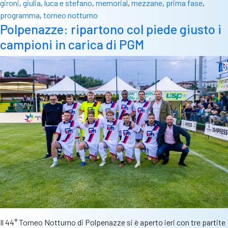
gironi
,
giulia
,
luca e stefano
,
memorial
,
mezzane
,
prima fase
,
programma
,
torneo notturno
Polpenazze: ripartono col piede giusto i
campioni in carica di PGM
Il 44° Torneo Notturno di Polpenazze si è aperto ieri con tre partite