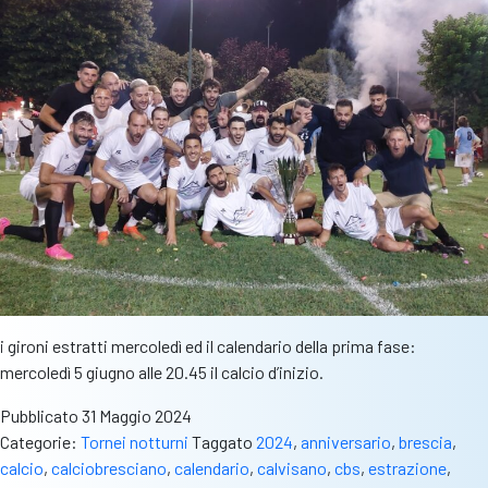
i gironi estratti mercoledì ed il calendario della prima fase:
mercoledì 5 giugno alle 20.45 il calcio d’inizio.
Pubblicato
31 Maggio 2024
Categorie:
Tornei notturni
Taggato
2024
,
anniversario
,
brescia
,
calcio
,
calciobresciano
,
calendario
,
calvisano
,
cbs
,
estrazione
,