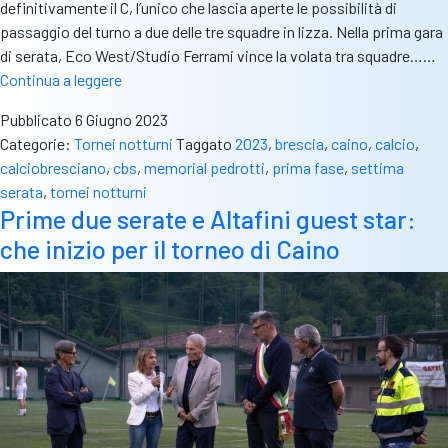
definitivamente il C, l’unico che lascia aperte le possibilità di
passaggio del turno a due delle tre squadre in lizza. Nella prima gara
di serata, Eco West/Studio Ferrami vince la volata tra squadre……
Torneo
Continua a leggere
di
Pubblicato
6 Giugno 2023
Caino,
Categorie:
Tornei notturni
Taggato
2023
,
brescia
,
caino
,
calcio
,
day
calciobresciano
,
cbs
,
memorial pedrotti
,
prima fase
,
settima
7:
serata
,
tornei notturni
rimane
Prime due serate e Altafini guest star:
aperto
che inizio per il torneo di Caino
solo
il
girone
C