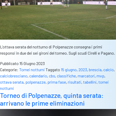
L’ottava serata del notturno di Polpenazze consegna i primi
responsi in due dei sei gironi del torneo. Sugli scudi Cirelli e Pagano.
Pubblicato
15 Giugno 2023
Categorie:
Tornei notturni
Taggato
15 giugno
,
2023
,
brescia
,
calcio
,
calciobresciano
,
calendario
,
cbs
,
classifiche
,
marcatori
,
mvp
,
ottava serata
,
polpenazze
,
prima fase
,
risultati
,
tabellini
,
tornei
notturni
Torneo di Polpenazze, quinta serata:
arrivano le prime eliminazioni