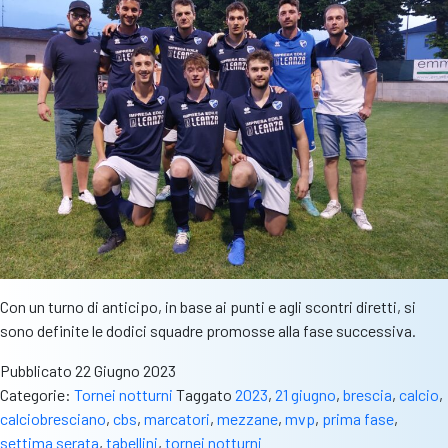
Con un turno di anticipo, in base ai punti e agli scontri diretti, si
sono definite le dodici squadre promosse alla fase successiva.
Pubblicato
22 Giugno 2023
Categorie:
Tornei notturni
Taggato
2023
,
21 giugno
,
brescia
,
calcio
,
calciobresciano
,
cbs
,
marcatori
,
mezzane
,
mvp
,
prima fase
,
settima serata
,
tabellini
,
tornei notturni