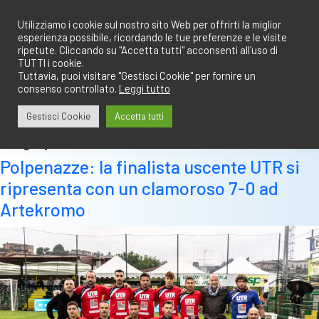
Salta
redazione@calciobresciano.it
349.1834075
al
Utilizziamo i cookie sul nostro sito Web per offrirti la miglior
esperienza possibile, ricordando le tue preferenze e le visite
contenuto
ripetute. Cliccando su "Accetta tutti" acconsenti all'uso di
TUTTI i cookie.
Tuttavia, puoi visitare "Gestisci Cookie" per fornire un
consenso controllato.
Leggi tutto
Abbonati
Accedi
Gestisci Cookie
Accetta tutti
Tag:
prima fase
Polpenazze: la finalista uscente UTR si
ripresenta con un clamoroso 7-0 ad
Artekromo