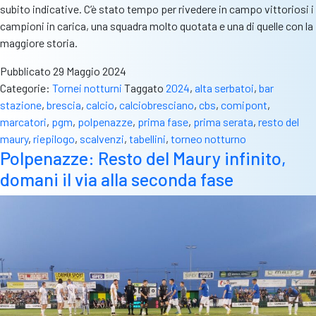
subito indicative. C’è stato tempo per rivedere in campo vittoriosi i
campioni in carica, una squadra molto quotata e una di quelle con la
maggiore storia.
Pubblicato
29 Maggio 2024
Categorie:
Tornei notturni
Taggato
2024
,
alta serbatoi
,
bar
stazione
,
brescia
,
calcio
,
calciobresciano
,
cbs
,
comipont
,
marcatori
,
pgm
,
polpenazze
,
prima fase
,
prima serata
,
resto del
maury
,
riepilogo
,
scalvenzi
,
tabellini
,
torneo notturno
Polpenazze: Resto del Maury infinito,
domani il via alla seconda fase