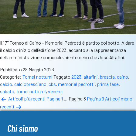
Il 17° Torneo di Caino – Memorial Pedrotti è partito col botto. A dare
il calcio d’inizio dell’edizione 2023, accanto alla rappresentanza
dell’amministrazione comunale, nientemeno che Josè Altafini.
Pubblicato
28 Maggio 2023
Categorie:
Tornei notturni
Taggato
2023
,
altafini
,
brescia
,
caino
,
calcio
,
calciobresciano
,
cbs
,
memorial pedrotti
,
prima fase
,
sabato
,
tornei notturni
,
venerdì
Paginazione
Articoli
più recenti
Pagina 1
…
Pagina 8
Pagina 9
Articoli
meno
recenti
degli
articoli
Chi siamo