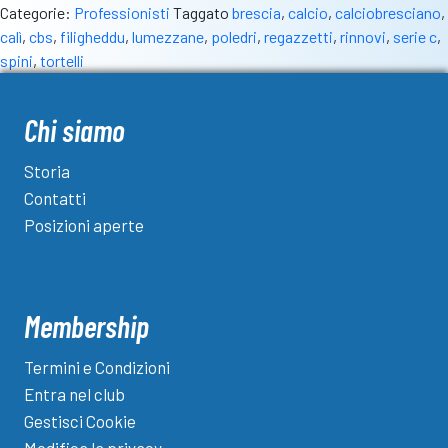
Categorie:
Professionisti
Taggato
brescia
,
calcio
,
calciobresciano
,
calì
,
cbs
,
filigheddu
,
lumezzane
,
poledri
,
regazzetti
,
rinnovi
,
serie c
,
spini
,
tortelli
Chi siamo
Storia
Contatti
Posizioni aperte
Membership
Termini e Condizioni
Entra nel club
Gestisci Cookie