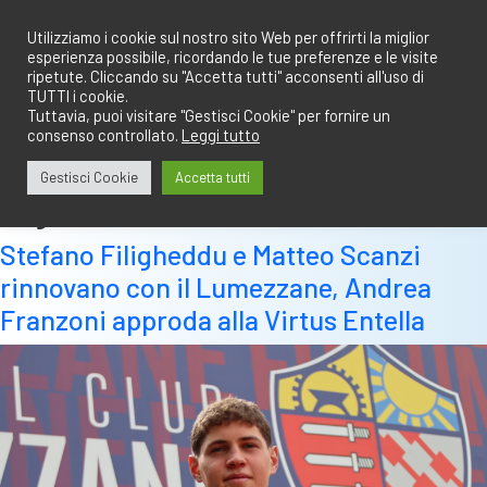
Salta
redazione@calciobresciano.it
349.1834075
al
Utilizziamo i cookie sul nostro sito Web per offrirti la miglior
esperienza possibile, ricordando le tue preferenze e le visite
contenuto
ripetute. Cliccando su "Accetta tutti" acconsenti all'uso di
TUTTI i cookie.
Tuttavia, puoi visitare "Gestisci Cookie" per fornire un
consenso controllato.
Leggi tutto
Abbonati
Accedi
Gestisci Cookie
Accetta tutti
Tag:
rinnovi
Stefano Filigheddu e Matteo Scanzi
rinnovano con il Lumezzane, Andrea
Franzoni approda alla Virtus Entella