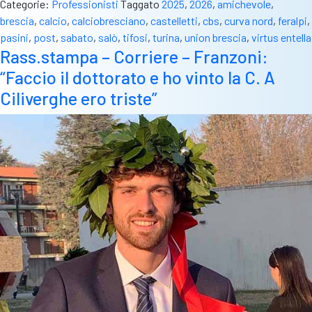
Categorie:
Professionisti
Taggato
2025
,
2026
,
amichevole
,
brescia
,
calcio
,
calciobresciano
,
castelletti
,
cbs
,
curva nord
,
feralpi
,
pasini
,
post
,
sabato
,
salò
,
tifosi
,
turina
,
union brescia
,
virtus entella
Rass.stampa – Corriere – Franzoni:
“Faccio il dottorato e ho vinto la C. A
Ciliverghe ero triste”