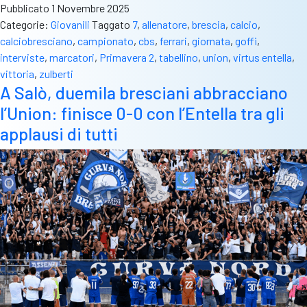
Pubblicato
1 Novembre 2025
Categorie:
Giovanili
Taggato
7
,
allenatore
,
brescia
,
calcio
,
calciobresciano
,
campionato
,
cbs
,
ferrari
,
giornata
,
goffi
,
interviste
,
marcatori
,
Primavera 2
,
tabellino
,
union
,
virtus entella
,
vittoria
,
zulberti
A Salò, duemila bresciani abbracciano
l’Union: finisce 0-0 con l’Entella tra gli
applausi di tutti