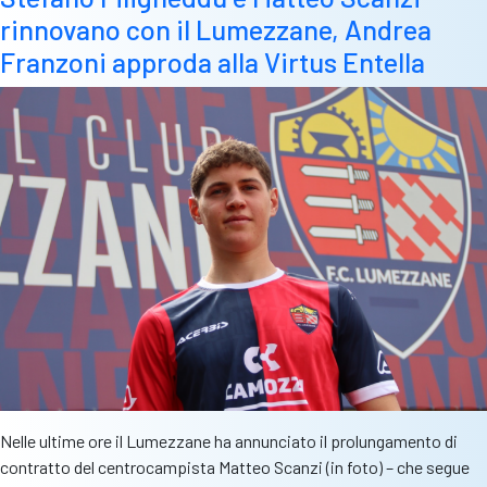
0
rinnovano con il Lumezzane, Andrea
dalla
Virtus
Franzoni approda alla Virtus Entella
Entella
Nelle ultime ore il Lumezzane ha annunciato il prolungamento di
contratto del centrocampista Matteo Scanzi (in foto) – che segue