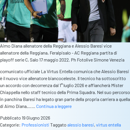
Aimo Diana allenatore della Reggiana e Alessio Baresi vice
allenatore della Reggiana, Feralpisalo - AC Reggiana partita di
playoff serie C, Salo 17 maggio 2022. Ph Fotolive Simone Venezia
comunicato ufficiale La Virtus Entella comunica che Alessio Baresi
è il nuovo vice allenatore biancoceleste. Il tecnico ha sottoscritto
un accordo con decorrenza dal 1° luglio 2026 e affiancherà Mister
Chiappella nello staff tecnico della Prima Squadra. Nel suo percorso
in panchina Baresi ha legato gran parte della propria carriera a quella
Alessio
di Aimo Diana,……
Continua a leggere
Baresi
Pubblicato
19 Giugno 2026
nuovo
Categorie:
Professionisti
Taggato
alessio baresi
,
virtus entella
vice