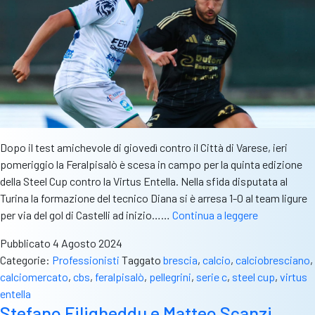
C.
A
Ciliverghe
ero
triste”
Dopo il test amichevole di giovedì contro il Città di Varese, ieri
pomeriggio la Feralpisalò è scesa in campo per la quinta edizione
della Steel Cup contro la Virtus Entella. Nella sfida disputata al
Turina la formazione del tecnico Diana si è arresa 1-0 al team ligure
Steel
per via del gol di Castelli ad inizio……
Continua a leggere
Cup
Pubblicato
4 Agosto 2024
2024:
Categorie:
Professionisti
Taggato
brescia
,
calcio
,
calciobresciano
,
Feralpisalò
calciomercato
,
cbs
,
feralpisalò
,
pellegrini
,
serie c
,
steel cup
,
virtus
superata
entella
1-
Stefano Filigheddu e Matteo Scanzi