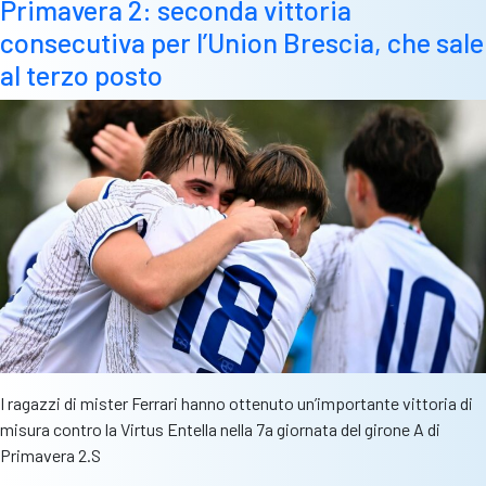
Primavera 2: seconda vittoria
Chiappella
consecutiva per l’Union Brescia, che sale
alla
Virtus
al terzo posto
Entella
I ragazzi di mister Ferrari hanno ottenuto un’importante vittoria di
misura contro la Virtus Entella nella 7a giornata del girone A di
Primavera 2.S