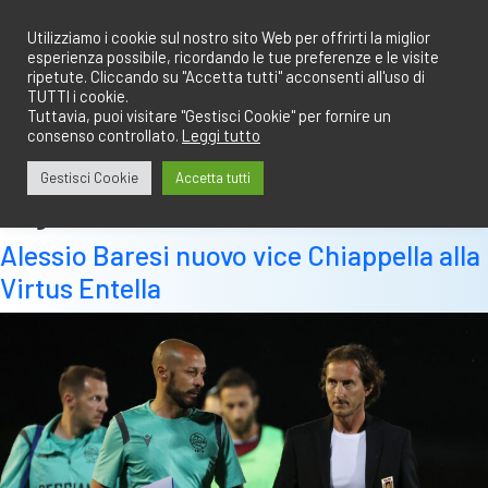
Salta
redazione@calciobresciano.it
349.1834075
al
Utilizziamo i cookie sul nostro sito Web per offrirti la miglior
esperienza possibile, ricordando le tue preferenze e le visite
contenuto
ripetute. Cliccando su "Accetta tutti" acconsenti all'uso di
TUTTI i cookie.
Tuttavia, puoi visitare "Gestisci Cookie" per fornire un
consenso controllato.
Leggi tutto
Abbonati
Accedi
Gestisci Cookie
Accetta tutti
Tag:
virtus entella
Alessio Baresi nuovo vice Chiappella alla
Virtus Entella