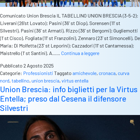
Comunicato Union Brescia IL TABELLINO UNION BRESCIA (3-5-2):
Liverani (26’st Lovato); Pasini (36’ st Diop), Sorensen (11’ st
Silvestri), Pasini (36’ st Armati), Rizzo (36’ st Bergomi); Gugliemotti
(1’ st Cisco), Fogliata (11’ st Franzolini), Zennaro (23’ st Simoncelli), De
Maria; Di Molfetta (23’ st Leporini); Cazzadori (11’ st Cantamessa);
A
Maistrello (1’ st Santini). A……
Continua a leggere
Salò,
Pubblicato
2 Agosto 2025
duemila
Categorie:
Professionisti
Taggato
amichevole
,
cronaca
,
curva
bresciani
nord
,
tabellino
,
union brescia
,
virtus entella
abbracciano
Union Brescia: info biglietti per la Virtus
l’Union:
Entella; preso dal Cesena il difensore
finisce
0-
Silvestri
0
con
l’Entella
tra