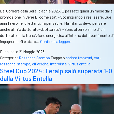
Dal Corriere della Sera 13 aprile 2025. È passato quasi un mese dalla
promozione in Serie B, come sta? «Sto iniziando a realizzare. Due
anni fa ero nei dilettanti, impensabile. Ma intanto devo pensare
anche al mio dottorato».Dottorato? «Sono al terzo anno di un
dottorato sulla transizione energetica all’interno del dipartimento di
Rass.stampa
ingegneria. Mi è stato…
Continua a leggere
–
Pubblicato
21 Maggio 2025
Corriere
Categorie:
Rassegna Stampa
Taggato
andrea franzoni
,
cat-
–
rassegna-stampa
,
ciliverghe
,
intervista
,
virtus entella
Franzoni:
Steel Cup 2024: Feralpisalò superata 1-0
“Faccio
dalla Virtus Entella
il
dottorato
e
ho
vinto
la