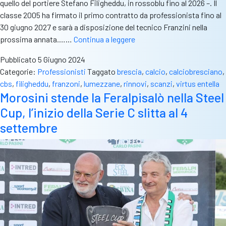
quello del portiere Stefano Filigheddu, in rossoblu fino al 2026 –. Il
classe 2005 ha firmato il primo contratto da professionista fino al
30 giugno 2027 e sarà a disposizione del tecnico Franzini nella
Stefano
prossima annata.……
Continua a leggere
Filigheddu
Pubblicato
5 Giugno 2024
e
Categorie:
Professionisti
Taggato
brescia
,
calcio
,
calciobresciano
,
Matteo
cbs
,
filigheddu
,
franzoni
,
lumezzane
,
rinnovi
,
scanzi
,
virtus entella
Scanzi
Morosini stende la Feralpisalò nella Steel
rinnovano
Cup, l’inizio della Serie C slitta al 4
con
il
settembre
Lumezzane,
Andrea
Franzoni
approda
alla
Virtus
Entella