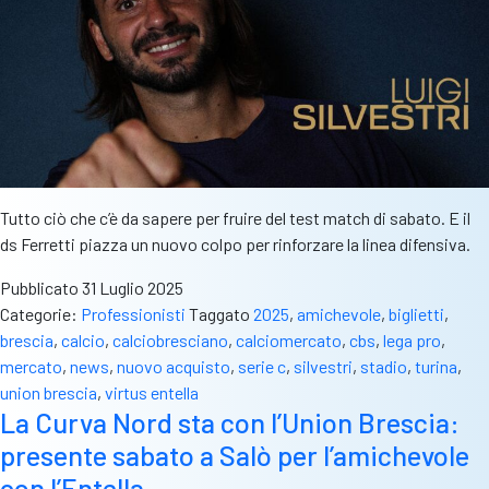
gli
applausi
di
tutti
Tutto ciò che c’è da sapere per fruire del test match di sabato. E il
ds Ferretti piazza un nuovo colpo per rinforzare la linea difensiva.
Pubblicato
31 Luglio 2025
Categorie:
Professionisti
Taggato
2025
,
amichevole
,
biglietti
,
brescia
,
calcio
,
calciobresciano
,
calciomercato
,
cbs
,
lega pro
,
mercato
,
news
,
nuovo acquisto
,
serie c
,
silvestri
,
stadio
,
turina
,
union brescia
,
virtus entella
La Curva Nord sta con l’Union Brescia:
presente sabato a Salò per l’amichevole
con l’Entella