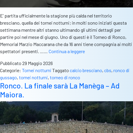
E’ partita ufficialmente la stagione più calda nel territorio
bresciano, quella dei tornei notturni; in molti sono iniziati questa
settimana mentre altri stanno ultimando gli ultimi dettagli per
partire poi nel mese di giugno. Uno di questi è il Torneo di Ronco,
Memorial Marzio Maccarana che da 16 anni tiene compagnia ai molti
Torneo
spettatori presenti. ……
Continua a leggere
notturno
Pubblicato
29 Maggio 2026
di
Categorie:
Tornei notturni
Taggato
calcio bresciano
,
cbs
,
ronco di
Ronco,
gussago
,
tornei notturni
,
torneo di ronco
si
Ronco. La finale sarà La Manèga – Ad
comincia
Maiora.
il
15
giugno,
finale
invece
prevista