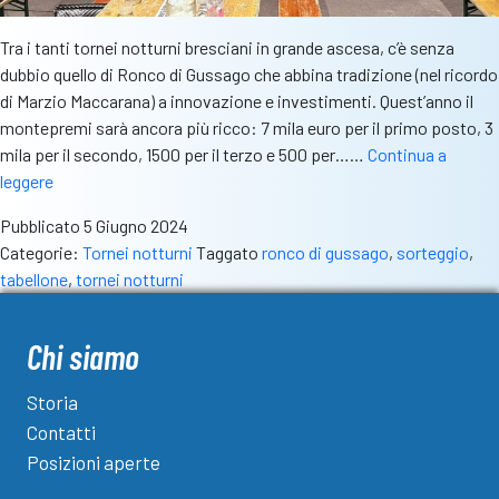
Tra i tanti tornei notturni bresciani in grande ascesa, c’è senza
dubbio quello di Ronco di Gussago che abbina tradizione (nel ricordo
di Marzio Maccarana) a innovazione e investimenti. Quest’anno il
montepremi sarà ancora più ricco: 7 mila euro per il primo posto, 3
mila per il secondo, 1500 per il terzo e 500 per……
Continua a
Torneo
leggere
di
Pubblicato
5 Giugno 2024
Ronco
Categorie:
Tornei notturni
Taggato
ronco di gussago
,
sorteggio
,
di
tabellone
,
tornei notturni
Gussago:
montepremi
sempre
Chi siamo
più
ricco,
Storia
il
Contatti
sorteggio
Posizioni aperte
per