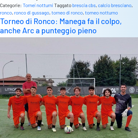
Categorie:
Tornei notturni
Taggato
brescia cbs
,
calcio bresciano
,
sarà
ronco
,
ronco di gussago
,
torneo di ronco
,
torneo notturno
La
Torneo di Ronco: Manega fa il colpo,
Manèga
anche Arc a punteggio pieno
–
Ad
Maiora.