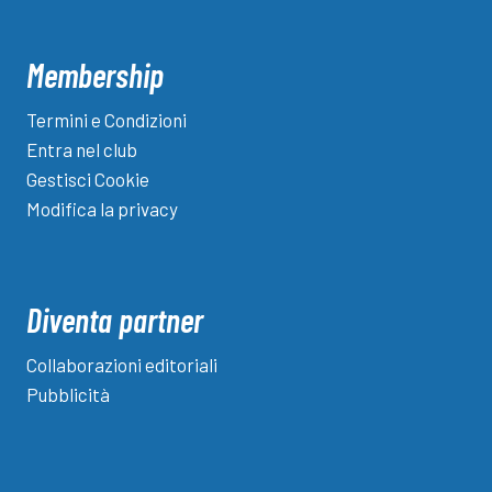
le
12
squadre
Membership
Termini e Condizioni
Entra nel club
Gestisci Cookie
Modifica la privacy
Diventa partner
Collaborazioni editoriali
Pubblicità