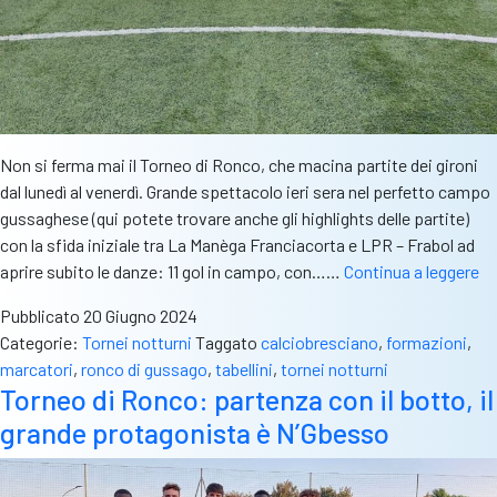
Non si ferma mai il Torneo di Ronco, che macina partite dei gironi
dal lunedì al venerdì. Grande spettacolo ieri sera nel perfetto campo
gussaghese (qui potete trovare anche gli highlights delle partite)
con la sfida iniziale tra La Manèga Franciacorta e LPR – Frabol ad
To
aprire subito le danze: 11 gol in campo, con……
Continua a leggere
di
Pubblicato
20 Giugno 2024
Ro
Categorie:
Tornei notturni
Taggato
calciobresciano
,
formazioni
,
Ma
marcatori
,
ronco di gussago
,
tabellini
,
tornei notturni
fa
Torneo di Ronco: partenza con il botto, il
il
grande protagonista è N’Gbesso
co
an
Ar