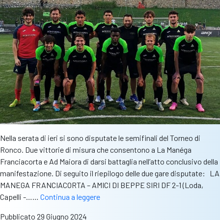
il
28
Nella serata di ieri si sono disputate le semifinali del Torneo di
Ronco. Due vittorie di misura che consentono a La Manéga
Franciacorta e Ad Maiora di darsi battaglia nell’atto conclusivo della
manifestazione. Di seguito il riepilogo delle due gare disputate: LA
MANEGA FRANCIACORTA – AMICI DI BEPPE SIRI DF 2-1 (Loda,
Ronco.
Capelli -……
Continua a leggere
La
Pubblicato
29 Giugno 2024
finale