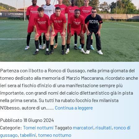
a
pu
pi
Partenza con il botto a Ronco di Gussago, nella prima giornata del
torneo dedicato alla memoria di Marzio Maccarana, ricordato anche
ieri sera al fischio d’inizio di una manifestazione sempre più
importante, con grandi nomi del calcio dilettantistico già in pista
nella prima serata. Su tutti ha rubato l’occhio l’ex milanista
Torneo
N’Gbesso, autore di un……
Continua a leggere
di
Pubblicato
18 Giugno 2024
Ronco:
Categorie:
Tornei notturni
Taggato
marcatori
,
risultati
,
ronco di
partenza
gussago
,
tabellini
,
torneo notturno
con