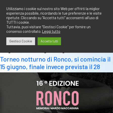
Salta
redazione@calciobresciano.it
349.1834075
al
Utilizziamo i cookie sul nostro sito Web per offrirti la miglior
esperienza possibile, ricordando le tue preferenze e le visite
contenuto
ripetute. Cliccando su "Accetta tutti" acconsenti all'uso di
TUTTI i cookie.
Tuttavia, puoi visitare "Gestisci Cookie" per fornire un
consenso controllato.
Leggi tutto
Abbonati
Accedi
Gestisci Cookie
Accetta tutti
Tag:
ronco di gussago
Torneo notturno di Ronco, si comincia il
15 giugno, finale invece prevista il 28