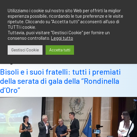
Salta
redazione@calciobresciano.it
349.1834075
al
Utilizziamo i cookie sul nostro sito Web per offrirti la miglior
esperienza possibile, ricordando le tue preferenze e le visite
contenuto
ripetute. Cliccando su "Accetta tutti" acconsenti all'uso di
TUTTI i cookie.
Tuttavia, puoi visitare "Gestisci Cookie" per fornire un
consenso controllato.
Leggi tutto
Abbonati
Accedi
Gestisci Cookie
Accetta tutti
Tag:
san barnaba
Bisoli e i suoi fratelli: tutti i premiati
della serata di gala della “Rondinella
d’Oro”