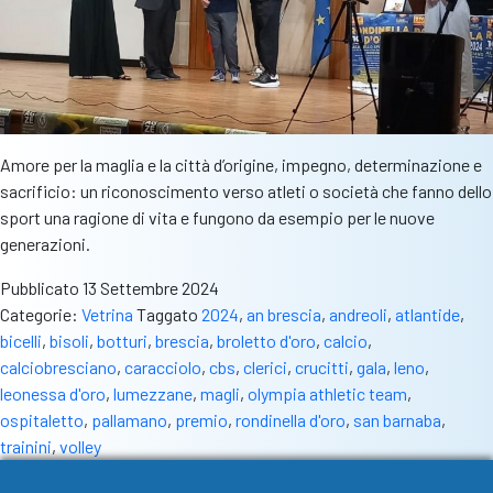
Amore per la maglia e la città d’origine, impegno, determinazione e
sacrificio: un riconoscimento verso atleti o società che fanno dello
sport una ragione di vita e fungono da esempio per le nuove
generazioni.
Pubblicato
13 Settembre 2024
Categorie:
Vetrina
Taggato
2024
,
an brescia
,
andreoli
,
atlantide
,
bicelli
,
bisoli
,
botturi
,
brescia
,
broletto d'oro
,
calcio
,
calciobresciano
,
caracciolo
,
cbs
,
clerici
,
crucitti
,
gala
,
leno
,
leonessa d'oro
,
lumezzane
,
magli
,
olympia athletic team
,
ospitaletto
,
pallamano
,
premio
,
rondinella d'oro
,
san barnaba
,
trainini
,
volley