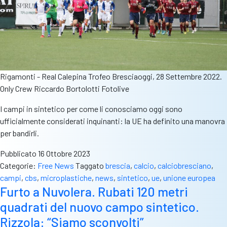
Rigamonti - Real Calepina Trofeo Bresciaoggi, 28 Settembre 2022.
Only Crew Riccardo Bortolotti Fotolive
I campi in sintetico per come li conosciamo oggi sono
ufficialmente considerati inquinanti: la UE ha definito una manovra
per bandirli.
Pubblicato
16 Ottobre 2023
Categorie:
Free News
Taggato
brescia
,
calcio
,
calciobresciano
,
campi
,
cbs
,
microplastiche
,
news
,
sintetico
,
ue
,
unione europea
Furto a Nuvolera. Rubati 120 metri
quadrati del nuovo campo sintetico.
Rizzola: “Siamo sconvolti”