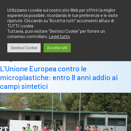
Salta
redazione@calciobresciano.it
349.1834075
al
Utilizziamo i cookie sul nostro sito Web per offrirti la miglior
esperienza possibile, ricordando le tue preferenze e le visite
contenuto
ripetute. Cliccando su "Accetta tutti" acconsenti all'uso di
TUTTI i cookie.
Tuttavia, puoi visitare "Gestisci Cookie" per fornire un
consenso controllato.
Leggi tutto
Abbonati
Accedi
Gestisci Cookie
Accetta tutti
Tag:
sintetico
L’Unione Europea contro le
microplastiche: entro 8 anni addio ai
campi sintetici