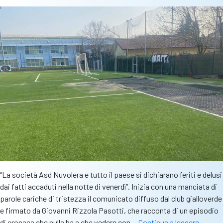
“La società Asd Nuvolera e tutto il paese si dichiarano feriti e delusi
dai fatti accaduti nella notte di venerdì”. Inizia con una manciata di
parole cariche di tristezza il comunicato diffuso dal club gialloverde
e firmato da Giovanni Rizzola Pasotti, che racconta di un episodio
Furto
di cronaca che nulla ha a che vedere con…
Continua a leggere