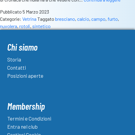
a
Pubblicato
5 Marzo 2023
Nuvole
Categorie:
Vetrina
Taggato
bresciano
,
calcio
,
campo
,
furto
,
Rubati
nuvolera
,
rotoli
,
sintetico
120
metri
quadrat
Chi siamo
del
nuovo
Storia
campo
Contatti
sinteti
Posizioni aperte
Rizzola
“Siamo
sconvol
Membership
Termini e Condizioni
Entra nel club
Gestisci Cookie