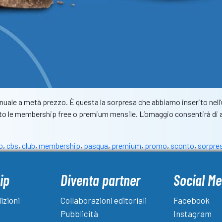
le a metà prezzo. È questa la sorpresa che abbiamo inserito nell’uo
critto le membership free o premium mensile. L’omaggio consentirà d
o
,
cbs
,
club
,
membership
,
pasqua
,
premium
,
promo
,
sconto
,
sorpre
ip
Diventa partner
Social Me
izioni
Collaborazioni editoriali
Facebook
Pubblicità
Instagram