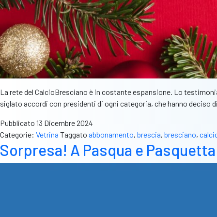
La rete del CalcioBresciano è in costante espansione. Lo testimonia 
siglato accordi con presidenti di ogni categoria, che hanno deciso 
Pubblicato
13 Dicembre 2024
Categorie:
Vetrina
Taggato
abbonamento
,
brescia
,
bresciano
,
calci
Sorpresa! A Pasqua e Pasquett