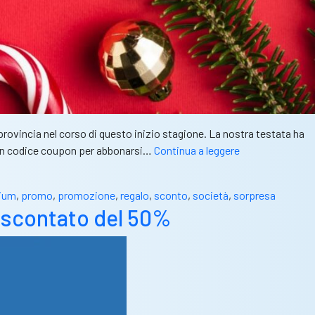
provincia nel corso di questo inizio stagione. La nostra testata ha
CBS
ti un codice coupon per abbonarsi…
Continua a leggere
premium,
al
ium
,
promo
,
promozione
,
regalo
,
sconto
,
società
,
sorpresa
via
 scontato del 50%
la
promo
natalizia.
Membership
collettiva
per