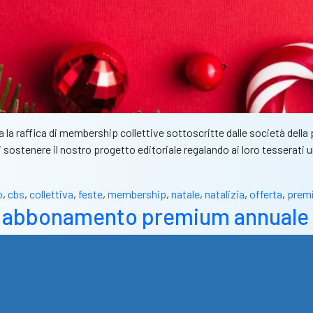
la raffica di membership collettive sottoscritte dalle società della 
di sostenere il nostro progetto editoriale regalando ai loro tessera
o
,
cbs
,
collettiva
,
feste
,
membership
,
natale
,
natalizia
,
offerta
,
prem
a abbonamento premium annuale