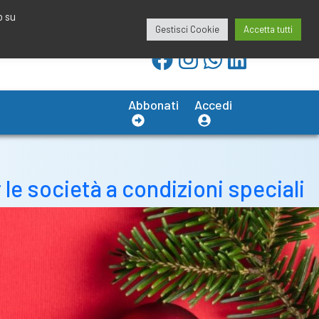
redazione@calciobresciano.it
349.1834075
o su
Gestisci Cookie
Accetta tutti
Abbonati
Accedi
le società a condizioni speciali