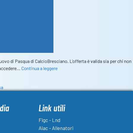
vo di Pasqua di CalcioBresciano. L’offerta è valida sia per chi non
Sorpresa!
i accedere…
Continua a leggere
A
Pasqua
sa
e
Pasquetta
abbonamento
dia
Link utili
premium
annuale
Figc - Lnd
scontato
Aiac - Allenatori
del