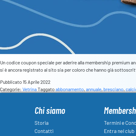
Un codice coupon speciale per aderire alla membership premium annua
si è ancora registrato al sito sia per coloro che hanno già sottos
Pubblicato
15 Aprile 2022
Categorie:
Vetrina
Taggato
abbonamento
,
annuale
,
bresciano
,
calci
Chi siamo
Membersh
Storia
Termini e Cond
Contatti
Entra nel club