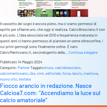
Il cassetto dei sogni è ancora pieno, ma ci siamo permessi di
aprirlo per sfilarne uno, che oggi si realizza. CalcioBresciano.it non
è più solo. L’idea sbocciata nel 2010 e l’esperienza maturata in
questi anni ci hanno permesso di piantare un seme oltreconfine, i
cui primi germogli sono finalmente online. È nato
Giorn
CalcioMantovano.it, secondogenito della…
Continua a leggere
storic
Pubblicato
14 Maggio 2024
Il
Categorie:
Partner
Taggato
bruno
,
calciobresciano
,
nostr
calciomantovano
,
cbs
,
cmn
,
editoriale
,
forza
,
lancio
,
mantova
,
proge
nuovo sito
,
testata
esten
Fiocco arancio in redazione. Nasce
i
Calcioa7.com: “Accendiamo la luce sul
suoi
confin
calcio amatoriale”
è