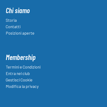
Csi,
colpito
Chi siamo
da
una
Storia
testata,
Contatti
finisce
Posizioni aperte
al
pronto
soccorso
Membership
Termini e Condizioni
Entra nel club
Gestisci Cookie
Modifica la privacy