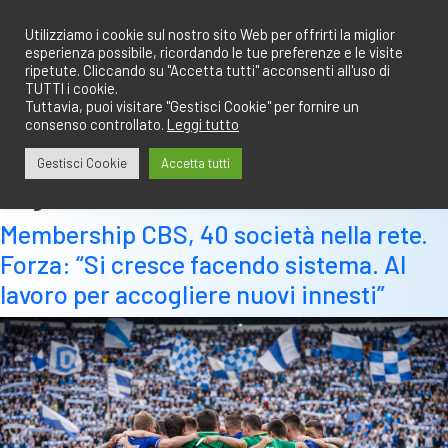
Salta
redazione@calciobresciano.it
349.1834075
al
Utilizziamo i cookie sul nostro sito Web per offrirti la miglior
esperienza possibile, ricordando le tue preferenze e le visite
contenuto
ripetute. Cliccando su "Accetta tutti" acconsenti all'uso di
TUTTI i cookie.
Tuttavia, puoi visitare "Gestisci Cookie" per fornire un
consenso controllato.
Leggi tutto
Abbonati
Accedi
Gestisci Cookie
Accetta tutti
Tag:
testata
Membership CBS, 40 società nella rete.
Forza: “Si cresce facendo sistema. Al
lavoro per accogliere nuovi innesti”