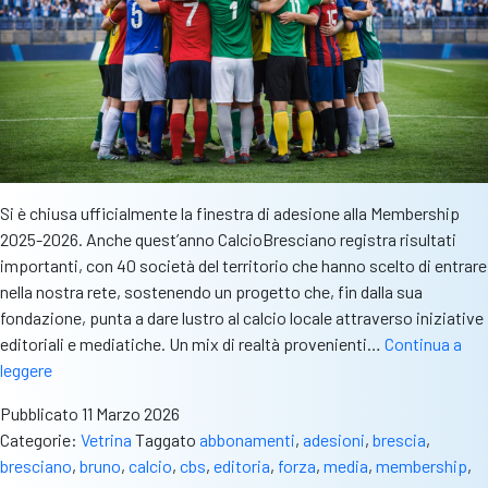
Si è chiusa ufficialmente la finestra di adesione alla Membership
2025-2026. Anche quest’anno CalcioBresciano registra risultati
importanti, con 40 società del territorio che hanno scelto di entrare
nella nostra rete, sostenendo un progetto che, fin dalla sua
fondazione, punta a dare lustro al calcio locale attraverso iniziative
editoriali e mediatiche. Un mix di realtà provenienti…
Continua a
Membership
leggere
CBS,
Pubblicato
11 Marzo 2026
40
Categorie:
Vetrina
Taggato
abbonamenti
,
adesioni
,
brescia
,
società
bresciano
,
bruno
,
calcio
,
cbs
,
editoria
,
forza
,
media
,
membership
,
nella