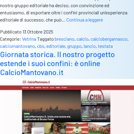
nostro gruppo editoriale ha deciso, con convinzione ed
entusiasmo, di esportare oltre i confini provinciali un’esperienza
Brescia,
editoriale di successo, che può…
Continua a leggere
Mantova
Pubblicato
13 Ottobre 2025
e
Categorie:
Vetrina
Taggato
bresciano
,
calcio
,
calciobergamasco
,
ora
calciomantovano
,
cbs
,
editoriale
,
gruppo
,
lancio
,
testata
Bergamo.
Giornata storica. Il nostro progetto
Giornata
estende i suoi confini: è online
storica
per
CalcioMantovano.it
il
nostro
gruppo
editoriale,
sempre
più
grande