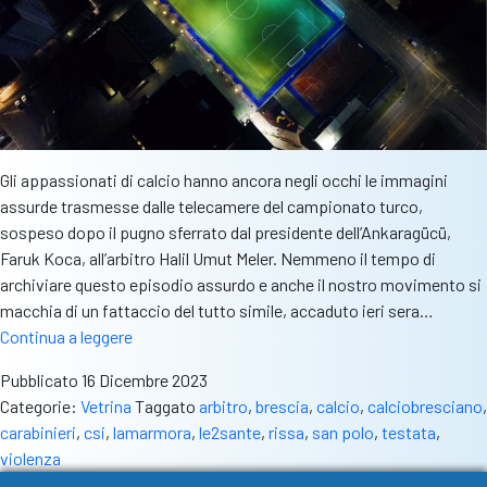
fatti
divers
Gli appassionati di calcio hanno ancora negli occhi le immagini
assurde trasmesse dalle telecamere del campionato turco,
sospeso dopo il pugno sferrato dal presidente dell’Ankaragücü,
Faruk Koca, all’arbitro Halil Umut Meler. Nemmeno il tempo di
archiviare questo episodio assurdo e anche il nostro movimento si
macchia di un fattaccio del tutto simile, accaduto ieri sera…
Follia
Continua a leggere
a
Pubblicato
16 Dicembre 2023
San
Categorie:
Vetrina
Taggato
arbitro
,
brescia
,
calcio
,
calciobresciano
,
Polo.
carabinieri
,
csi
,
lamarmora
,
le2sante
,
rissa
,
san polo
,
testata
,
Arbitro
violenza
del