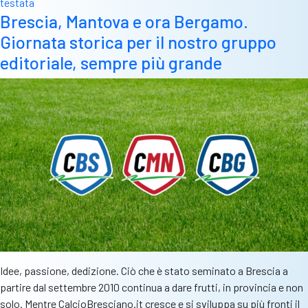
testata
rete.
Brescia, Mantova e ora Bergamo.
Forza:
Giornata storica per il nostro gruppo
“Si
cresce
editoriale, sempre più grande
facendo
sistema.
Al
lavoro
per
accogliere
nuovi
innesti”
Idee, passione, dedizione. Ciò che è stato seminato a Brescia a
partire dal settembre 2010 continua a dare frutti, in provincia e non
solo. Mentre CalcioBresciano.it cresce e si sviluppa su più fronti il