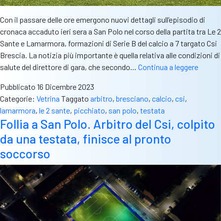
Con il passare delle ore emergono nuovi dettagli sull’episodio di
cronaca accaduto ieri sera a San Polo nel corso della partita tra Le 2
Sante e Lamarmora, formazioni di Serie B del calcio a 7 targato Csi
Brescia. La notizia più importante è quella relativa alle condizioni di
Le
salute del direttore di gara, che secondo…
Continua a leggere
2
Pubblicato
16 Dicembre 2023
Sante-
Categorie:
Vetrina
Taggato
arbitro
,
bresciano
,
calcio
,
csi
,
Lamar
lamarmora
,
le 2 sante
,
picchiato
,
san polo
,
testata
Il
Follia a San Polo. Arbitro del Csi, colpito
raccon
da una testata, finisce al pronto
di
una
soccorso
serata
da
diment
con
versio
dei