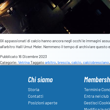
Gli appassionati di calcio hanno ancora negli occhi le immagini as
all’arbitro Halil Umut Meler. Nemmeno il tempo di archiviare questo
Pubblicato
16 Dicembre 2023
Categorie:
Vetrina
Taggato
arbitro
,
brescia
,
calcio
,
calciobresciano
Chi siamo
Membersh
Storia
Termini e Cond
Contatti
Entra nel club
Posizioni aperte
Gestisci Cooki
Modifica la pr