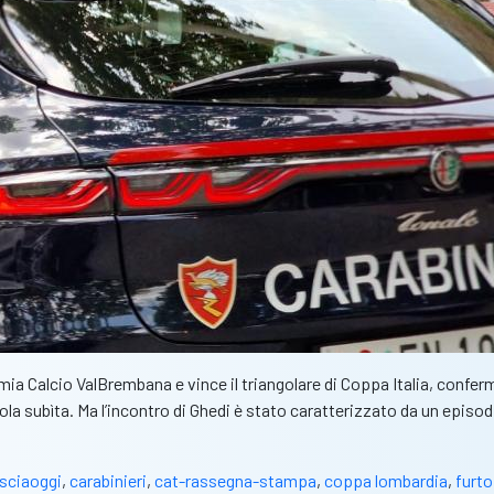
a Calcio ValBrembana e vince il triangolare di Coppa Italia, conferma
sola subìta. Ma l’incontro di Ghedi è stato caratterizzato da un epis
sciaoggi
,
carabinieri
,
cat-rassegna-stampa
,
coppa lombardia
,
furto