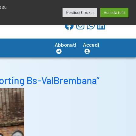
redazione@calciobresciano.it
349.1834075
o su
Gestisci Cookie
Accetta tutti
Abbonati
Accedi
Sporting Bs-ValBrembana”