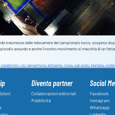
surde trasmesse dalle telecamere del campionato turco, sospeso dopo
 episodio assurdo e anche il nostro movimento si macchia di un fatta
,
carabinieri
,
csi
,
lamarmora
,
le2sante
,
rissa
,
san polo
,
testata
,
viole
ip
Diventa partner
Social Me
izioni
Collaborazioni editoriali
Facebook
Pubblicità
Instagram
e
Whatsapp
ivacy
Linkedin