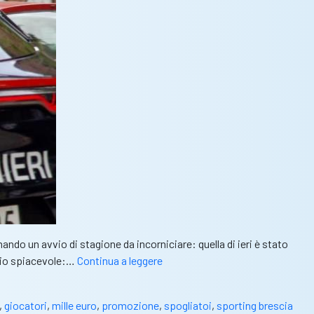
ndo un avvio di stagione da incorniciare: quella di ieri è stato
Rass.stampa
odio spiacevole:…
Continua a leggere
–
Bsoggi:
,
giocatori
,
mille euro
,
promozione
,
spogliatoi
,
sporting brescia
“Rubati