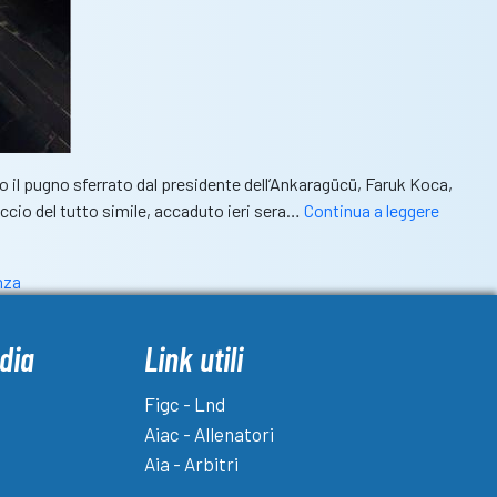
 il pugno sferrato dal presidente dell’Ankaragücü, Faruk Koca,
Follia
ccio del tutto simile, accaduto ieri sera…
Continua a leggere
a
San
nza
Polo.
Arbitro
del
dia
Link utili
Csi,
colpito
Figc - Lnd
da
Aiac - Allenatori
una
Aia - Arbitri
testata