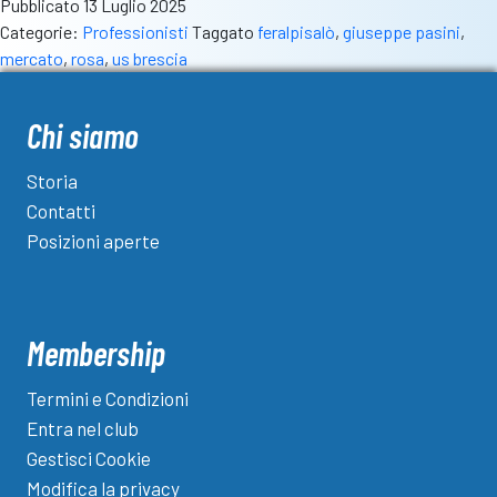
Pubblicato
13 Luglio 2025
provvisoria
Categorie:
Professionisti
Taggato
feralpisalò
,
giuseppe pasini
,
dell’US
mercato
,
rosa
,
us brescia
Brescia:
domani
Sorensen
Chi siamo
e
Gugliemotti,
Storia
poi
Contatti
Fogliata
Posizioni aperte
e
Cisco
Membership
Termini e Condizioni
Entra nel club
Gestisci Cookie
Modifica la privacy