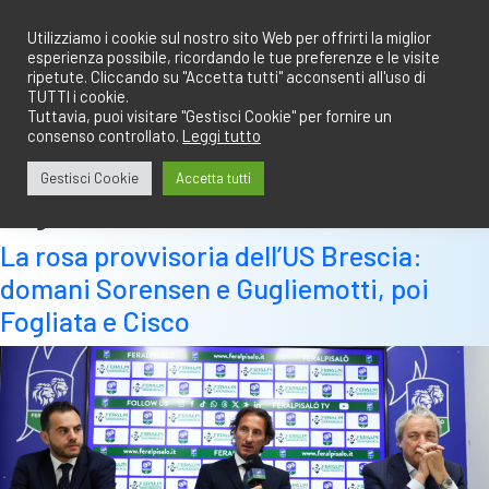
Salta
redazione@calciobresciano.it
349.1834075
al
Utilizziamo i cookie sul nostro sito Web per offrirti la miglior
esperienza possibile, ricordando le tue preferenze e le visite
contenuto
ripetute. Cliccando su "Accetta tutti" acconsenti all'uso di
TUTTI i cookie.
Tuttavia, puoi visitare "Gestisci Cookie" per fornire un
consenso controllato.
Leggi tutto
Abbonati
Accedi
Gestisci Cookie
Accetta tutti
Tag:
us brescia
La rosa provvisoria dell’US Brescia:
domani Sorensen e Gugliemotti, poi
Fogliata e Cisco