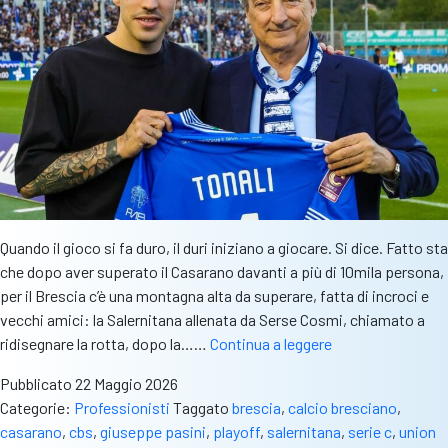
Speriamo
nella
V
sulla
maglia
a
luglio”
Quando il gioco si fa duro, il duri iniziano a giocare. Si dice. Fatto sta
che dopo aver superato il Casarano davanti a più di 10mila persona,
per il Brescia c’è una montagna alta da superare, fatta di incroci e
vecchi amici: la Salernitana allenata da Serse Cosmi, chiamato a
Salernitana-
ridisegnare la rotta, dopo la……
Continua a leggere
Brescia,
Pubblicato
22 Maggio 2026
Il
Categorie:
Professionisti
Taggato
brescia
,
calcio bresciano
,
Presidente
casarano
,
cbs
,
giuseppe pasini
,
playoff
,
salernitana
,
serie c
,
union
Pasini