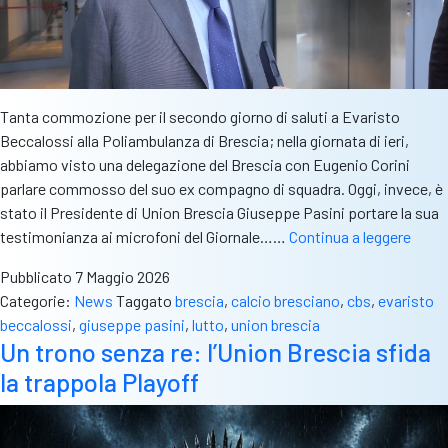
Tanta commozione per il secondo giorno di saluti a Evaristo
Beccalossi alla Poliambulanza di Brescia; nella giornata di ieri,
abbiamo visto una delegazione del Brescia con Eugenio Corini
parlare commosso del suo ex compagno di squadra. Oggi, invece, è
stato il Presidente di Union Brescia Giuseppe Pasini portare la sua
Pasin
testimonianza ai microfoni del Giornale……
Continua a leggere
salut
Pubblicato
7 Maggio 2026
Becca
Categorie:
News
Taggato
brescia
,
calcio bresciano
,
cbs
,
evaristo
“Ci
beccalossi
,
giuseppe pasini
,
lutto
,
union brescia
ha
Un trono senza re: l’Union Brescia sfida
fatto
la trappola Playoff
sogna
Mi
dispi