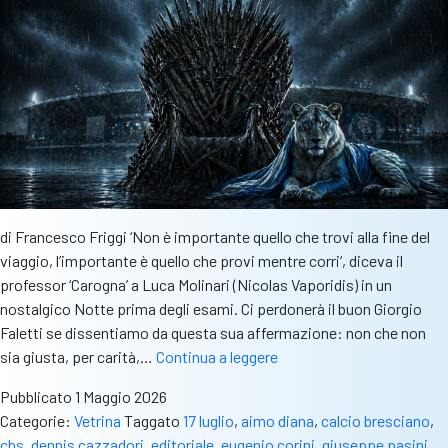
non
averl
porta
sotto
la
curva
di Francesco Friggi ‘Non è importante quello che trovi alla fine del
viaggio, l’importante è quello che provi mentre corri‘, diceva il
professor ‘Carogna’ a Luca Molinari (Nicolas Vaporidis) in un
nostalgico Notte prima degli esami. Ci perdonerà il buon Giorgio
Faletti se dissentiamo da questa sua affermazione: non che non
Un
sia giusta, per carità,…
Continua a leggere
trono
Pubblicato
1 Maggio 2026
senza
Categorie:
Vetrina
Taggato
17 luglio
,
aimo diana
,
calcio bresciano
,
re:
cbs
,
dennis cazzadori
,
editoriale
,
eugenio corini
,
giuseppe pasini
,