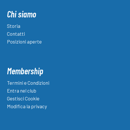
degli
Brescia,
Cellino
articoli
Chi siamo
ha
un
Storia
piano
Contatti
e
Posizioni aperte
tratta
su
Torbole”
Membership
Termini e Condizioni
Entra nel club
Gestisci Cookie
Modifica la privacy