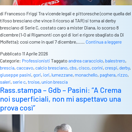
di Francesco Friggi Tra vicende legali e pittoresche (come quella del
tifoso bresciano che vince il ricorso al TAR) si torna al derby
bresciano di Serie C, costato caro a mister Diana, lo scorso 8
dicembre (1-0 al Rigamonti con gol di Iori e rigore sbagliato da Di
Unio
Molfetta); così come in quel 7 dicembre,……
Continua a leggere
Bresc
Pubblicato
11 Aprile 2026
Iori
Categorie:
Professionisti
Taggato
andrea caracciolo
,
balestrero
,
è
brescia
,
caccavo
,
calcio bresciano
,
cbs
,
cisco
,
corini
,
crespi
,
derby
,
la
giuseppe pasini
,
gori
,
iori
,
lumezzane
,
monachello
,
paghera
,
rizzo
,
tua
saleri
,
serie c
,
troise
,
union brescia
besti
Rass.stampa – Gdb – Pasini: “A Crema
nera:
noi superficiali, non mi aspettavo una
l’att
regal
prova così”
tre
punti
merit