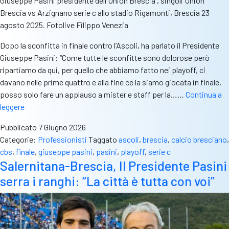
Giuseppe Pasini presidente dell'Union Brescia , singoli Union
Brescia vs Arzignano serie c allo stadio Rigamonti, Brescia 23
agosto 2025. Fotolive Filippo Venezia
Dopo la sconfitta in finale contro l’Ascoli, ha parlato il Presidente
Giuseppe Pasini: “Come tutte le sconfitte sono dolorose però
ripartiamo da qui, per quello che abbiamo fatto nei playoff, ci
davano nelle prime quattro e alla fine ce la siamo giocata in finale,
posso solo fare un applauso a mister e staff per la……
Continua a
Ascoli-
leggere
Brescia,
Pubblicato
7 Giugno 2026
le
Categorie:
Professionisti
Taggato
ascoli
,
brescia
,
calcio bresciano
,
parole
cbs
,
finale
,
giuseppe pasini
,
pasini
,
playoff
,
serie c
di
Salernitana-Brescia, Il Presidente Pasini
Pasini:
serra i ranghi: “La città è tutta con voi”
“Il
nome
rimarrà
Union
Brescia.