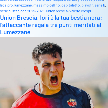
l’Union
lega pro
,
lumezzane
,
massimo cellino
,
ospitaletto
,
playoff
,
serie b
,
Brescia
serie c
,
stagione 2025/2026
,
union brescia
,
valerio crespi
sfida
Union Brescia, Iori è la tua bestia nera:
la
l’attaccante regala tre punti meritati al
trappola
Playoff
Lumezzane