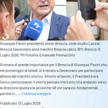
Giuseppe Pasini presidente Union Brescia, sede studio Lazzari
Brescia Desenzano asta marchio Brescia calcio 1911, Brescia 13
Luglio 2026. Ph Fotolive Emanuele Pennacchio
Giornata di grande importanza per il Brescia di Giuseppe Pasini che,
nel pomeriggio di lunedì, si è recato a Desenzano per partecipare
all’asta del marchio storico. Intorno al tavolo, il Presidente era
l’unico partecipante, il che fa pensare che tutto stia andando verso
la direzione giusta e le prossime 48 ore saranno fondamentali,
Brescia,
perchè in……
Continua a leggere
giornata
Pubblicato
13 Luglio 2026
fondamentale