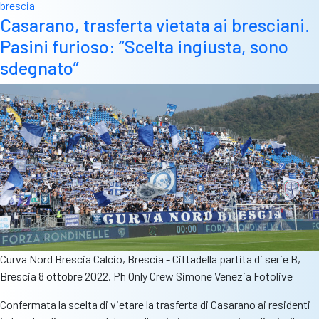
brescia
serra
Casarano, trasferta vietata ai bresciani.
i
Pasini furioso: “Scelta ingiusta, sono
ranghi:
“La
sdegnato”
città
è
tutta
con
voi”
Curva Nord Brescia Calcio, Brescia - Cittadella partita di serie B,
Brescia 8 ottobre 2022. Ph Only Crew Simone Venezia Fotolive
Confermata la scelta di vietare la trasferta di Casarano ai residenti