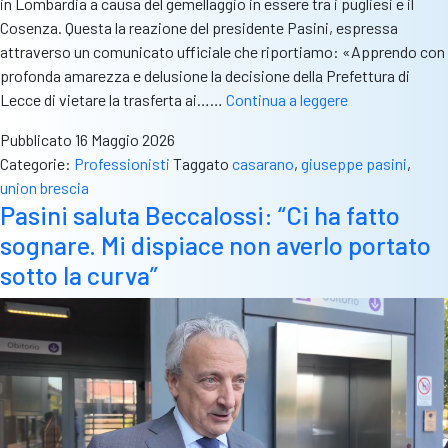
in Lombardia a causa del gemellaggio in essere tra i pugliesi e il
Cosenza. Questa la reazione del presidente Pasini, espressa
attraverso un comunicato ufficiale che riportiamo: «Apprendo con
profonda amarezza e delusione la decisione della Prefettura di
Casarano,
Lecce di vietare la trasferta ai……
Continua a leggere
trasferta
Pubblicato
16 Maggio 2026
vietata
Categorie:
Professionisti
Taggato
casarano
,
giuseppe pasini
,
ai
union brescia
bresciani.
Pasini saluta Beccalossi: “Ci ha fatto
Pasini
sognare. Mi dispiace non averlo portato
furioso:
“Scelta
sotto la curva”
ingiusta,
sono
sdegnato”