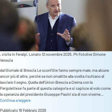
al
Lume
, visita in Feralpi, Lonato 12 novembre 2025. Ph Fotolive Simone
Venezia
dal Giornale di Brescia Le sconfitte fanno sempre male, ma alcune
ancor più di altre, perché se non smaltite alla svelta rischiano di
lasciare il segno. Quella dell’Union Brescia a Crema con la
Pergolettese fa parte di questa categoria e si capisce al volo come
la speranza del presidente Giuseppe Pasini sia di non viverne…
Rass.stampa
Continua a leggere
–
Pubblicato
18 Febbraio 2026
Gdb