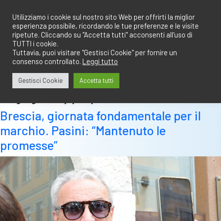
Salta
redazione@calciobresciano.it
349.1834075
al
Utilizziamo i cookie sul nostro sito Web per offrirti la miglior
esperienza possibile, ricordando le tue preferenze e le visite
contenuto
ripetute. Cliccando su "Accetta tutti" acconsenti all'uso di
TUTTI i cookie.
Tuttavia, puoi visitare "Gestisci Cookie" per fornire un
consenso controllato.
Leggi tutto
Abbonati
Accedi
Gestisci Cookie
Accetta tutti
Tag:
giuseppe pasini
Brescia, giornata fondamentale per il
marchio. Pasini: “Mantenuto le
promesse”