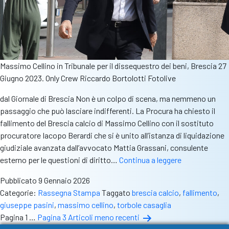
Massimo Cellino in Tribunale per il dissequestro dei beni, Brescia 27
Giugno 2023. Only Crew Riccardo Bortolotti Fotolive
dal Giornale di Brescia Non è un colpo di scena, ma nemmeno un
passaggio che può lasciare indifferenti. La Procura ha chiesto il
fallimento del Brescia calcio di Massimo Cellino con il sostituto
procuratore Iacopo Berardi che si è unito all’istanza di liquidazione
giudiziale avanzata dall’avvocato Mattia Grassani, consulente
Rass.stampa
esterno per le questioni di diritto…
Continua a leggere
–
Pubblicato
9 Gennaio 2026
Gdb:
Categorie:
Rassegna Stampa
Taggato
brescia calcio
,
fallimento
,
“Procura
giuseppe pasini
,
massimo cellino
,
torbole casaglia
chiede
Paginazione
Pagina 1
…
Pagina 3
Articoli
meno recenti
fallimento