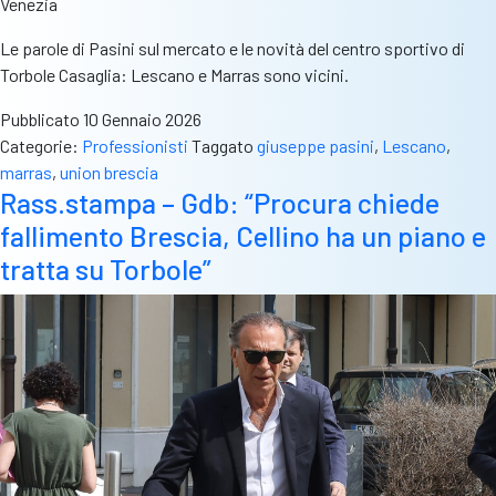
Venezia
Le parole di Pasini sul mercato e le novità del centro sportivo di
Torbole Casaglia: Lescano e Marras sono vicini.
Pubblicato
10 Gennaio 2026
Categorie:
Professionisti
Taggato
giuseppe pasini
,
Lescano
,
marras
,
union brescia
Rass.stampa – Gdb: “Procura chiede
fallimento Brescia, Cellino ha un piano e
tratta su Torbole”