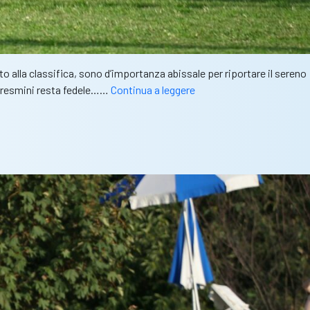
o alla classifica, sono d’importanza abissale per riportare il sereno
Lega
uaresmini resta fedele……
Continua a leggere
Pro
–
Lumezzane:
vittoria
scaccia
crisi,
Troise
parte
bene
e
ottiene
tre
punti