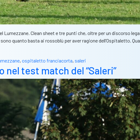
l Lumezzane. Clean sheet e tre punti che, oltre per un discorso legat
 sono quanto basta ai rossoblù per aver ragione dell’Ospitaletto. Q
umezzane
,
ospitaletto franciacorta
,
saleri
 nel test match del “Saleri”