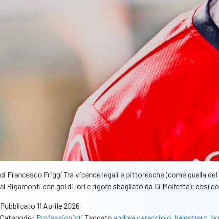
di Francesco Friggi Tra vicende legali e pittoresche (come quella del 
al Rigamonti con gol di Iori e rigore sbagliato da Di Molfetta); così
Pubblicato
11 Aprile 2026
Categorie:
Professionisti
Taggato
andrea caracciolo
,
balestrero
,
br