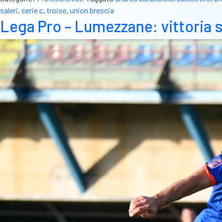
saleri
,
serie c
,
troise
,
union brescia
Lega Pro – Lumezzane: vittoria sc