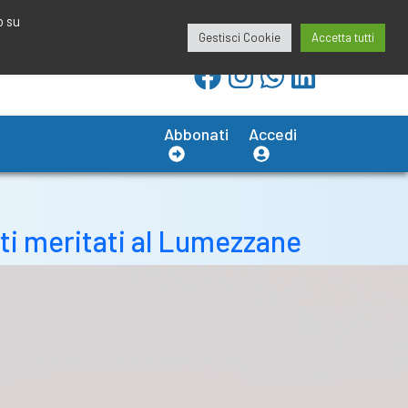
redazione@calciobresciano.it
349.1834075
o su
Gestisci Cookie
Accetta tutti
Abbonati
Accedi
unti meritati al Lumezzane