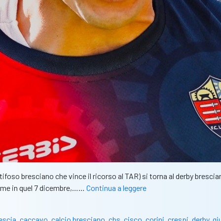
tifoso bresciano che vince il ricorso al TAR) si torna al derby bresci
Union
 come in quel 7 dicembre,……
Continua a leggere
Brescia,
Iori
escia
,
caccavo
,
calcio bresciano
,
cbs
,
cisco
,
corini
,
crespi
,
derby
,
gi