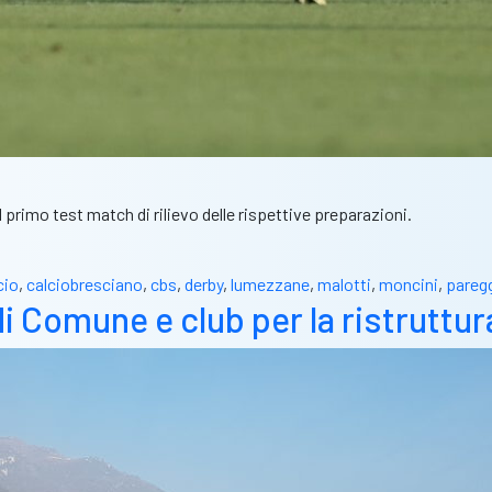
l primo test match di rilievo delle rispettive preparazioni.
cio
,
calciobresciano
,
cbs
,
derby
,
lumezzane
,
malotti
,
moncini
,
pareg
 Comune e club per la ristruttura