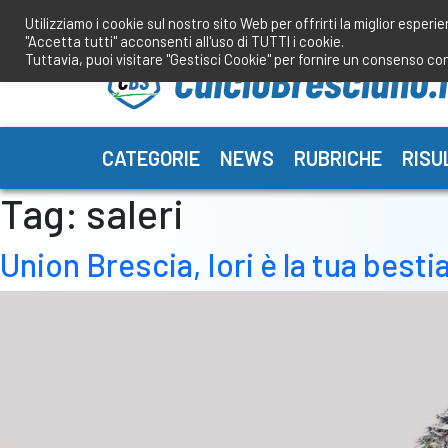
Salta
Utilizziamo i cookie sul nostro sito Web per offrirti la miglior esperi
al
"Accetta tutti" acconsenti all'uso di TUTTI i cookie.
contenuto
Tuttavia, puoi visitare "Gestisci Cookie" per fornire un consenso co
CATEGORIE
NEWS
RUBRICHE
RISU
Tag:
saleri
Union Brescia, Iori è la tua best