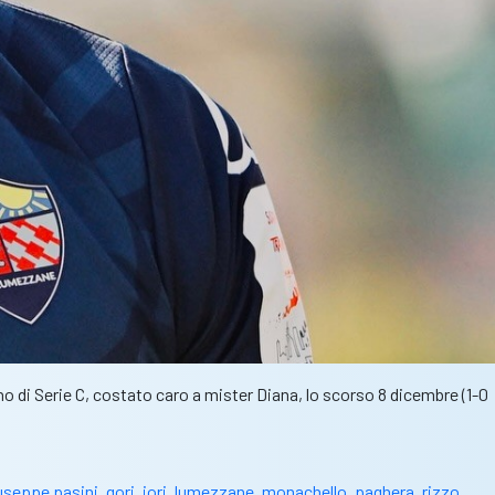
ano di Serie C, costato caro a mister Diana, lo scorso 8 dicembre (1-0
useppe pasini
,
gori
,
iori
,
lumezzane
,
monachello
,
paghera
,
rizzo
,