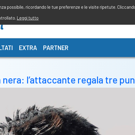
enza possibile, ricordando le tue preferenze e le visite ripetute. Cliccand
ntrollato.
Leggi tutto
LTATI
EXTRA
PARTNER
ia nera: l’attaccante regala tre p