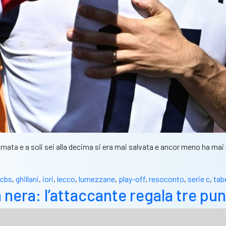
ornata e a soli sei alla decima si era mai salvata e ancor meno ha mai 
cbs
,
ghillani
,
iori
,
lecco
,
lumezzane
,
play-off
,
resoconto
,
serie c
,
tab
ia nera: l’attaccante regala tre p