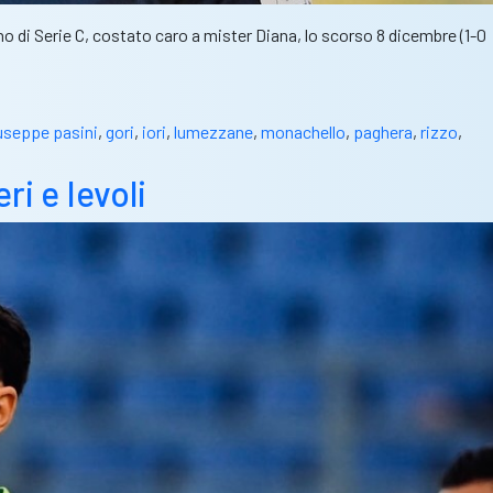
ano di Serie C, costato caro a mister Diana, lo scorso 8 dicembre (1-0
useppe pasini
,
gori
,
iori
,
lumezzane
,
monachello
,
paghera
,
rizzo
,
i e Ievoli