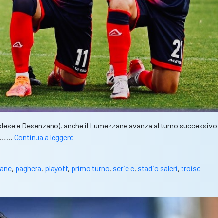
Verolese e Desenzano), anche il Lumezzane avanza al turno successivo
Lumezzane,
 in……
Continua a leggere
la
storia
ane
,
paghera
,
playoff
,
primo turno
,
serie c
,
stadio saleri
,
troise
continua:
superato
l’Alcione,
ora