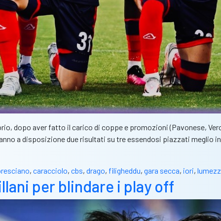
ritorio, dopo aver fatto il carico di coppe e promozioni (Pavonese, 
e hanno a disposizione due risultati su tre essendosi piazzati meglio
bresciano
,
caracciolo
,
cbs
,
drago
,
filigheddu
,
gara secca
,
iori
,
lumezz
ani per blindare i play off