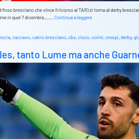
tifoso bresciano che vince il ricorso al TAR) si torna al derby bresci
Union
 come in quel 7 dicembre,……
Continua a leggere
Brescia,
Iori
escia
,
caccavo
,
calcio bresciano
,
cbs
,
cisco
,
corini
,
crespi
,
derby
,
gi
è
la
lles, tanto Lume ma anche Guarner
tua
bestia
nera:
l’attaccante
regala
tre
punti
meritati
al
Lumezzane