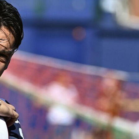
c’è
il
Cittadella