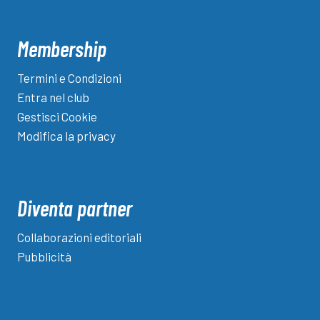
Nuo
cap
di
Membership
una
vec
Termini e Condizioni
stor
Entra nel club
tris
Gestisci Cookie
Modifica la privacy
Diventa partner
Collaborazioni editoriali
Pubblicità