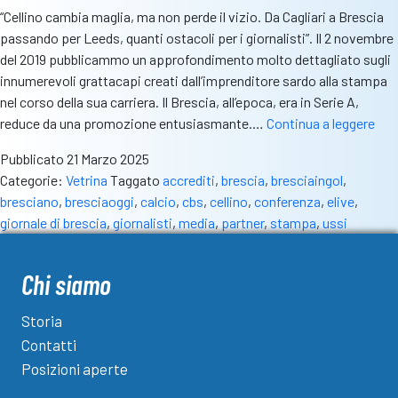
“Cellino cambia maglia, ma non perde il vizio. Da Cagliari a Brescia
passando per Leeds, quanti ostacoli per i giornalisti”. Il 2 novembre
del 2019 pubblicammo un approfondimento molto dettagliato sugli
innumerevoli grattacapi creati dall’imprenditore sardo alla stampa
nel corso della sua carriera. Il Brescia, all’epoca, era in Serie A,
Bre
reduce da una promozione entusiasmante.…
Continua a leggere
la
Pubblicato
21 Marzo 2025
sala
Categorie:
Vetrina
Taggato
accrediti
,
brescia
,
bresciaingol
,
sta
bresciano
,
bresciaoggi
,
calcio
,
cbs
,
cellino
,
conferenza
,
elive
,
div
giornale di brescia
,
giornalisti
,
media
,
partner
,
stampa
,
ussi
un
priv
Si
Chi siamo
fa
sel
Storia
co
Contatti
in
Posizioni aperte
dis