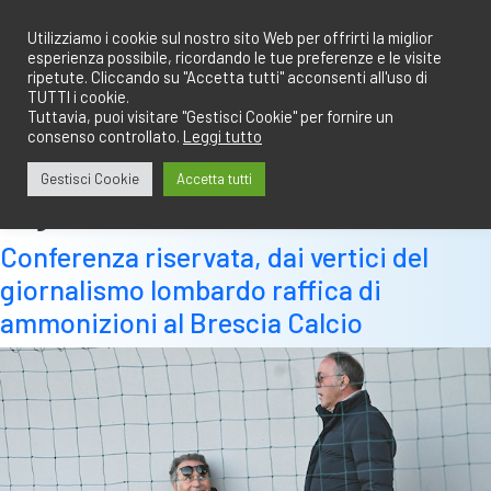
Salta
redazione@calciobresciano.it
349.1834075
al
Utilizziamo i cookie sul nostro sito Web per offrirti la miglior
esperienza possibile, ricordando le tue preferenze e le visite
contenuto
ripetute. Cliccando su "Accetta tutti" acconsenti all'uso di
TUTTI i cookie.
Tuttavia, puoi visitare "Gestisci Cookie" per fornire un
consenso controllato.
Leggi tutto
Abbonati
Accedi
Gestisci Cookie
Accetta tutti
Tag:
ussi
Conferenza riservata, dai vertici del
giornalismo lombardo raffica di
ammonizioni al Brescia Calcio