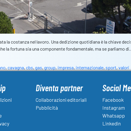
tata la costanza nel lavoro. Una dedizione quotidiana è la chiave dec
e che la fortuna sia una componente fondamentale, ma se parliamo d
ano
,
cavagna
,
cbs
,
gas
,
group
,
impresa
,
internazionale
,
sport
,
valori
ip
Diventa partner
Social Me
izioni
Collaborazioni editoriali
Facebook
Pubblicità
Instagram
e
Whatsapp
ivacy
Linkedin