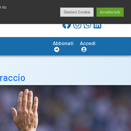
redazione@calciobresciano.it
349.1834075
o su
Gestisci Cookie
Accetta tutti
Abbonati
Accedi
braccio