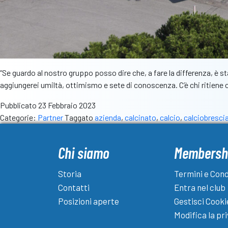
“Se guardo al nostro gruppo posso dire che, a fare la differenza, è s
aggiungerei umiltà, ottimismo e sete di conoscenza. C’è chi ritien
Pubblicato
23 Febbraio 2023
Categorie:
Partner
Taggato
azienda
,
calcinato
,
calcio
,
calciobresci
Chi siamo
Membersh
Storia
Termini e Cond
Contatti
Entra nel club
Posizioni aperte
Gestisci Cooki
Modifica la pr