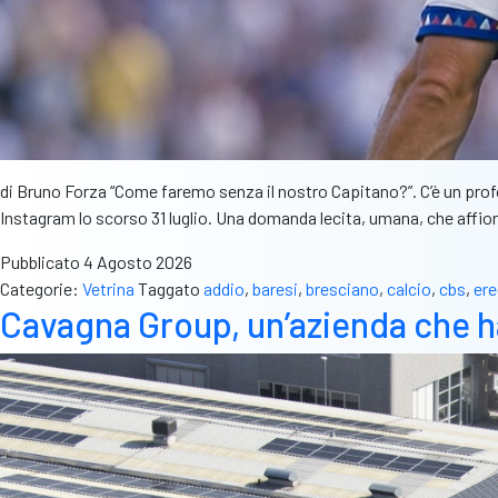
di Bruno Forza “Come faremo senza il nostro Capitano?”. C’è un prof
Instagram lo scorso 31 luglio. Una domanda lecita, umana, che affio
Pubblicato
4 Agosto 2026
Categorie:
Vetrina
Taggato
addio
,
baresi
,
bresciano
,
calcio
,
cbs
,
ere
Cavagna Group, un’azienda che h