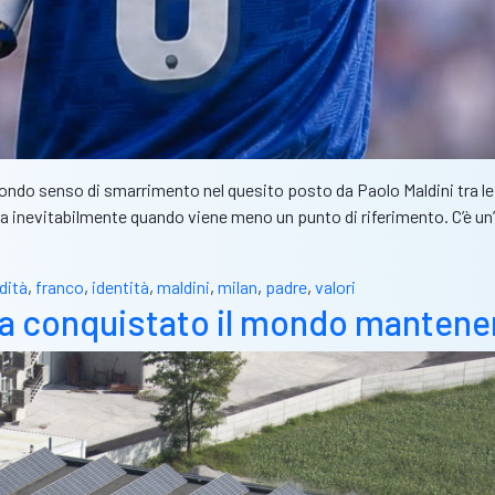
ondo senso di smarrimento nel quesito posto da Paolo Maldini tra le 
ra inevitabilmente quando viene meno un punto di riferimento. C’è u
dità
,
franco
,
identità
,
maldini
,
milan
,
padre
,
valori
a conquistato il mondo mantenen