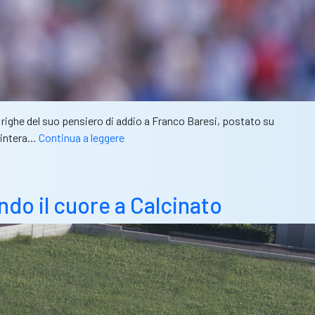
righe del suo pensiero di addio a Franco Baresi, postato su
Baresi,
n’intera…
Continua a leggere
padre
della
nostra
do il cuore a Calcinato
rinascita.
Serve
il
coraggio
di
alzare
il