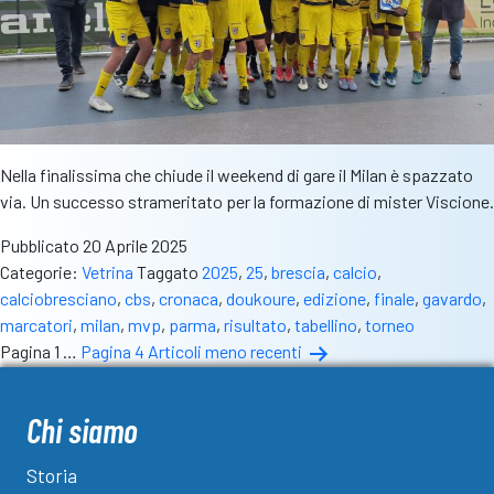
Nella finalissima che chiude il weekend di gare il Milan è spazzato
via. Un successo strameritato per la formazione di mister Viscione.
Pubblicato
20 Aprile 2025
Categorie:
Vetrina
Taggato
2025
,
25
,
brescia
,
calcio
,
calciobresciano
,
cbs
,
cronaca
,
doukoure
,
edizione
,
finale
,
gavardo
,
marcatori
,
milan
,
mvp
,
parma
,
risultato
,
tabellino
,
torneo
Paginazione
Pagina 1
…
Pagina 4
Articoli
meno recenti
degli
articoli
Chi siamo
Storia