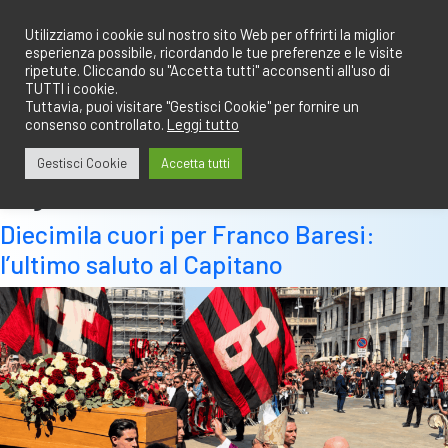
Salta
redazione@calciobresciano.it
349.1834075
al
Utilizziamo i cookie sul nostro sito Web per offrirti la miglior
esperienza possibile, ricordando le tue preferenze e le visite
contenuto
ripetute. Cliccando su "Accetta tutti" acconsenti all'uso di
TUTTI i cookie.
Tuttavia, puoi visitare "Gestisci Cookie" per fornire un
consenso controllato.
Leggi tutto
Abbonati
Accedi
Gestisci Cookie
Accetta tutti
Tag:
milan
Diecimila cuori per Franco Baresi:
l’ultimo saluto al Capitano