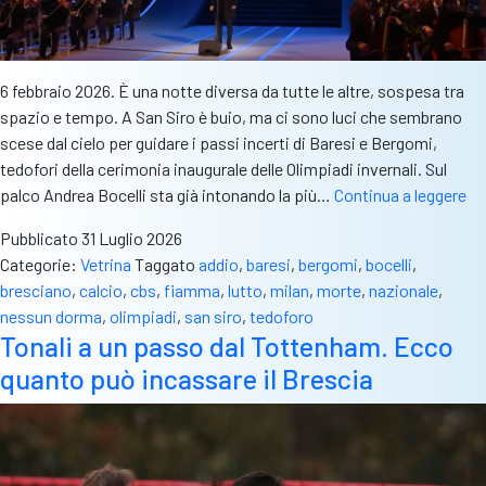
6 febbraio 2026. È una notte diversa da tutte le altre, sospesa tra
spazio e tempo. A San Siro è buio, ma ci sono luci che sembrano
scese dal cielo per guidare i passi incerti di Baresi e Bergomi,
tedofori della cerimonia inaugurale delle Olimpiadi invernali. Sul
L’
palco Andrea Bocelli sta già intonando la più…
Continua a leggere
ca
Pubblicato
31 Luglio 2026
di
Categorie:
Vetrina
Taggato
addio
,
baresi
,
bergomi
,
bocelli
,
Ba
bresciano
,
calcio
,
cbs
,
fiamma
,
lutto
,
milan
,
morte
,
nazionale
,
Un
nessun dorma
,
olimpiadi
,
san siro
,
tedoforo
lu
Tonali a un passo dal Tottenham. Ecco
ol
quanto può incassare il Brescia
ch
no
si
sp
ma