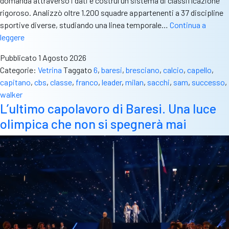
domanda attraverso i dati e costruì un sistema di classificazione
rigoroso. Analizzò oltre 1.200 squadre appartenenti a 37 discipline
sportive diverse, studiando una linea temporale…
Continua a
Il
leggere
confine
Pubblicato
1 Agosto 2026
tra
Categorie:
Vetrina
Taggato
6
,
baresi
,
bresciano
,
calcio
,
capello
,
vittoria
capitano
,
cbs
,
classe
,
franco
,
leader
,
milan
,
sacchi
,
sam
,
successo
,
e
walker
leggenda?
L’ultimo capolavoro di Baresi. Una luce
Si
olimpica che non si spegnerà mai
supera
solo
con
capitani
come
Baresi