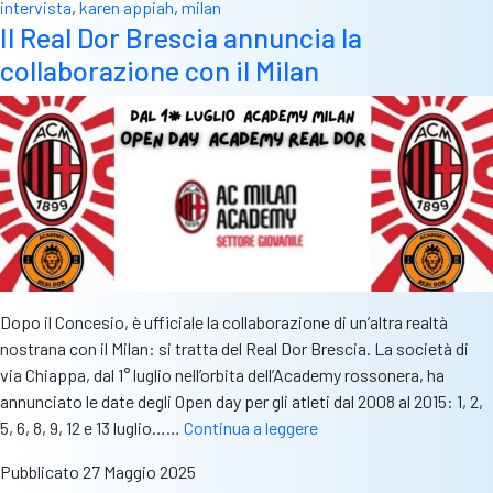
intervista
,
karen appiah
,
milan
Appi
Il Real Dor Brescia annuncia la
da
collaborazione con il Milan
San
Polo
al
Mila
prim
gol
e
atte
per
la
Dopo il Concesio, è ufficiale la collaborazione di un’altra realtà
citt
nostrana con il Milan: si tratta del Real Dor Brescia. La società di
via Chiappa, dal 1° luglio nell’orbita dell’Academy rossonera, ha
annunciato le date degli Open day per gli atleti dal 2008 al 2015: 1, 2,
Il
5, 6, 8, 9, 12 e 13 luglio……
Continua a leggere
Real
Pubblicato
27 Maggio 2025
Dor