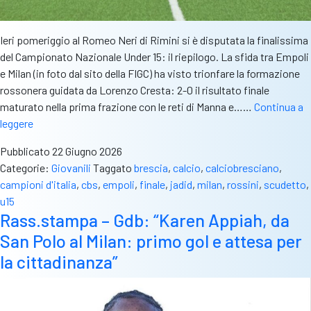
Ieri pomeriggio al Romeo Neri di Rimini si è disputata la finalissima
del Campionato Nazionale Under 15: il riepilogo. La sfida tra Empoli
e Milan (in foto dal sito della FIGC) ha visto trionfare la formazione
rossonera guidata da Lorenzo Cresta: 2-0 il risultato finale
maturato nella prima frazione con le reti di Manna e……
Continua a
Il
leggere
Milan
Pubblicato
22 Giugno 2026
U15
Categorie:
Giovanili
Taggato
brescia
,
calcio
,
calciobresciano
,
è
campioni d'italia
,
cbs
,
empoli
,
finale
,
jadid
,
milan
,
rossini
,
scudetto
,
campione
u15
d’Italia:
Rass.stampa – Gdb: “Karen Appiah, da
protagonisti
San Polo al Milan: primo gol e attesa per
due
talenti
la cittadinanza”
“bresciani”