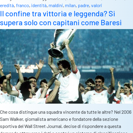
nostra
eredità
,
franco
,
identità
,
maldini
,
milan
,
padre
,
valori
rinascita.
Il confine tra vittoria e leggenda? Si
Serve
supera solo con capitani come Baresi
il
coraggio
di
alzare
il
braccio
Che cosa distingue una squadra vincente da tutte le altre? Nel 2006
Sam Walker, giornalista americano e fondatore della sezione
sportiva del Wall Street Journal, decise di rispondere a questa