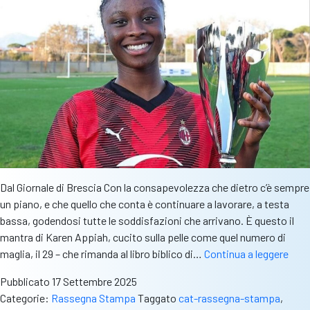
Dal Giornale di Brescia Con la consapevolezza che dietro c’è sempre
un piano, e che quello che conta è continuare a lavorare, a testa
bassa, godendosi tutte le soddisfazioni che arrivano. È questo il
mantra di Karen Appiah, cucito sulla pelle come quel numero di
Ras
maglia, il 29 – che rimanda al libro biblico di…
Continua a leggere
–
Pubblicato
17 Settembre 2025
Gdb:
Categorie:
Rassegna Stampa
Taggato
cat-rassegna-stampa
,
“Kar