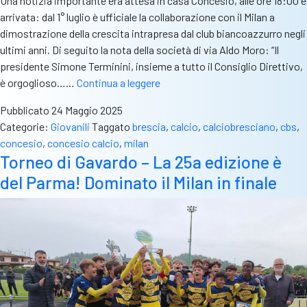
Una notizia importante era attesa in casa Concesio, alle ore 18:00 è
arrivata: dal 1° luglio è ufficiale la collaborazione con il Milan a
dimostrazione della crescita intrapresa dal club biancoazzurro negli
ultimi anni. Di seguito la nota della società di via Aldo Moro: “Il
presidente Simone Terminini, insieme a tutto il Consiglio Direttivo,
Concesio,
è orgoglioso……
Continua a leggere
ufficializzata
Pubblicato
24 Maggio 2025
l’affiliazione
Categorie:
Giovanili
Taggato
brescia
,
calcio
,
calciobresciano
,
cbs
,
con
concesio
,
concesio calcio
,
milan
il
Torneo di Gavardo – La 25a edizione è
Milan
del Parma! Dominato il Milan in finale
a
partire
dal
1°
luglio