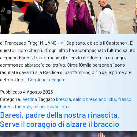
di Francesco Friggi MILANO – «Il Capitano, c’è solo il Capitano». È
questo il coro che più di ogni altro ha accompagnato l’ultimo saluto
a Franco Baresi, trasformando il silenzio del dolore in un lungo,
commosso abbraccio collettivo. Circa 10mila persone si sono
radunate davanti alla Basilica di Sant’Ambrogio fin dalle prime ore
Diecimila
del mattino…
Continua a leggere
cuori
Pubblicato
4 Agosto 2026
per
Categorie:
Vetrina
Taggato
brescia
,
calcio bresciano
,
cbs
,
franco
Franco
baresi
,
funerale
,
milan
,
travagliato
Baresi:
Baresi, padre della nostra rinascita.
l’ultimo
Serve il coraggio di alzare il braccio
saluto
al