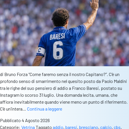
Capitano
di Bruno Forza “Come faremo senza il nostro Capitano?”. C’è un
profondo senso di smarrimento nel quesito posto da Paolo Maldini
tra le righe del suo pensiero di addio a Franco Baresi, postato su
Instagram lo scorso 31 luglio. Una domanda lecita, umana, che
affiora inevitabilmente quando viene meno un punto di riferimento.
Baresi,
C’è un’intera…
Continua a leggere
padre
Pubblicato
4 Agosto 2026
della
Categorie:
Vetrina
Taggato
addio
,
baresi
,
bresciano
,
calcio
,
cbs
,