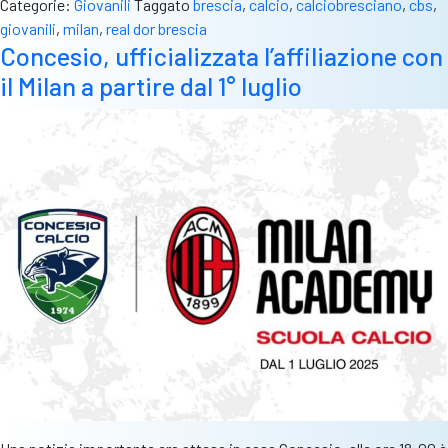
Categorie:
Giovanili
Taggato
brescia
,
calcio
,
calciobresciano
,
cbs
,
Brescia
giovanili
,
milan
,
real dor brescia
annuncia
Concesio, ufficializzata l’affiliazione con
la
il Milan a partire dal 1° luglio
collaborazione
con
il
Milan