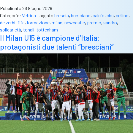
a
Pubblicato
28 Giugno 2026
un
Categorie:
Vetrina
Taggato
brescia
,
bresciano
,
calcio
,
cbs
,
cellino
,
passo
de zerbi
,
fifa
,
formazione
,
milan
,
newcastle
,
premio
,
sandro
,
dal
solidarietà
,
tonali
,
tottenham
Tottenham.
Il Milan U15 è campione d’Italia:
Ecco
protagonisti due talenti “bresciani”
quanto
può
incassare
il
Brescia