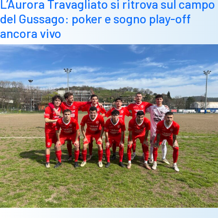
L’Aurora Travagliato si ritrova sul campo
movimenti
del Gussago: poker e sogno play-off
dei
big
ancora vivo
dei
dilettanti:
tentazione
Marrazzo
a
Darfo”