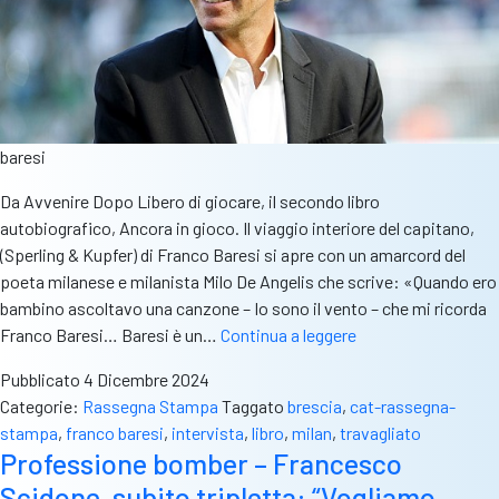
vivo
baresi
Da Avvenire Dopo Libero di giocare, il secondo libro
autobiografico, Ancora in gioco. Il viaggio interiore del capitano,
(Sperling & Kupfer) di Franco Baresi si apre con un amarcord del
poeta milanese e milanista Milo De Angelis che scrive: «Quando ero
bambino ascoltavo una canzone – Io sono il vento – che mi ricorda
Rass.stampa
Franco Baresi… Baresi è un…
Continua a leggere
Avvenire,
Pubblicato
4 Dicembre 2024
Baresi:
Categorie:
Rassegna Stampa
Taggato
brescia
,
cat-rassegna-
“Travagliato
stampa
,
franco baresi
,
intervista
,
libro
,
milan
,
travagliato
la
Professione bomber – Francesco
mia
Scidone, subito tripletta: “Vogliamo
scuola