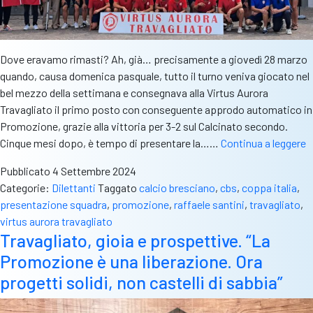
Dove eravamo rimasti? Ah, già… precisamente a giovedì 28 marzo
quando, causa domenica pasquale, tutto il turno veniva giocato nel
bel mezzo della settimana e consegnava alla Virtus Aurora
Travagliato il primo posto con conseguente approdo automatico in
Promozione, grazie alla vittoria per 3-2 sul Calcinato secondo.
V
Cinque mesi dopo, è tempo di presentare la……
Continua a leggere
p
Pubblicato
4 Settembre 2024
s
Categorie:
Dilettanti
Taggato
calcio bresciano
,
cbs
,
coppa italia
,
e
presentazione squadra
,
promozione
,
raffaele santini
,
travagliato
,
p
virtus aurora travagliato
v
Travagliato, gioia e prospettive. “La
i
Promozione è una liberazione. Ora
C
I
progetti solidi, non castelli di sabbia”