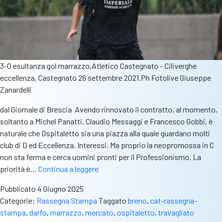
3-0 esultanza gol marrazzo,Atletico Castegnato - Ciliverghe
eccellenza, Castegnato 26 settembre 2021.Ph Fotolive Giuseppe
Zanardelli
dal Giornale di Brescia Avendo rinnovato il contratto, al momento,
soltanto a Michel Panatti, Claudio Messaggi e Francesco Gobbi, è
naturale che Ospitaletto sia una piazza alla quale guardano molti
club di D ed Eccellenza. Interessi. Ma proprio la neopromossa in C
non sta ferma e cerca uomini pronti per il Professionismo. La
Rass.stampa
priorità è…
Continua a leggere
–
Pubblicato
4 Giugno 2025
Gdb:
Categorie:
Rassegna Stampa
Taggato
breno
,
cat-rassegna-
“Mercato,
stampa
,
darfo
,
marrazzo
,
mercato
,
ospitaletto
,
travagliato
i