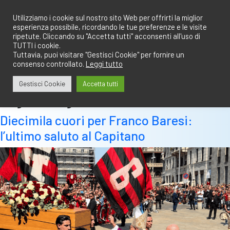
Salta
redazione@calciobresciano.it
349.1834075
al
Utilizziamo i cookie sul nostro sito Web per offrirti la miglior
esperienza possibile, ricordando le tue preferenze e le visite
contenuto
ripetute. Cliccando su "Accetta tutti" acconsenti all'uso di
TUTTI i cookie.
Tuttavia, puoi visitare "Gestisci Cookie" per fornire un
consenso controllato.
Leggi tutto
Abbonati
Accedi
Gestisci Cookie
Accetta tutti
Tag:
travagliato
Diecimila cuori per Franco Baresi:
l’ultimo saluto al Capitano