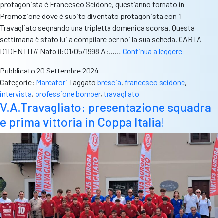
protagonista è Francesco Scidone, quest’anno tornato in
Promozione dove è subito diventato protagonista con il
Travagliato segnando una tripletta domenica scorsa. Questa
settimana è stato lui a compilare per noi la sua scheda. CARTA
Profession
D’IDENTITA’ Nato il:01/05/1998 A:……
Continua a leggere
bomber
Pubblicato
20 Settembre 2024
–
Categorie:
Marcatori
Taggato
brescia
,
francesco scidone
,
Francesco
intervista
,
professione bomber
,
travagliato
Scidone,
V.A.Travagliato: presentazione squadra
subito
e prima vittoria in Coppa Italia!
tripletta:
“Vogliamo
essere
protagonist