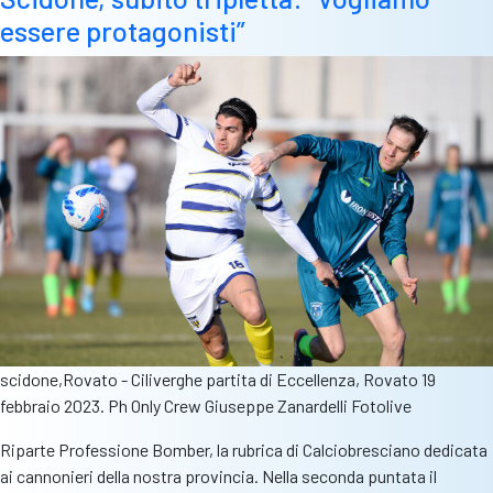
di
essere protagonisti”
vita,
io
e
Beppe
una
storia
unica”
scidone,Rovato - Ciliverghe partita di Eccellenza, Rovato 19
febbraio 2023. Ph Only Crew Giuseppe Zanardelli Fotolive
Riparte Professione Bomber, la rubrica di Calciobresciano dedicata
ai cannonieri della nostra provincia. Nella seconda puntata il