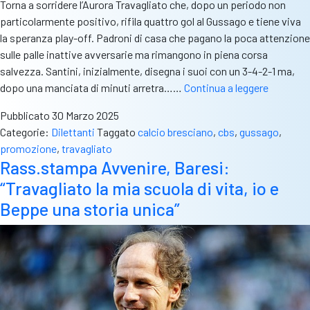
Torna a sorridere l’Aurora Travagliato che, dopo un periodo non
particolarmente positivo, rifila quattro gol al Gussago e tiene viva
la speranza play-off. Padroni di casa che pagano la poca attenzione
sulle palle inattive avversarie ma rimangono in piena corsa
salvezza. Santini, inizialmente, disegna i suoi con un 3-4-2-1 ma,
L’Aurora
dopo una manciata di minuti arretra……
Continua a leggere
Travagli
Pubblicato
30 Marzo 2025
si
Categorie:
Dilettanti
Taggato
calcio bresciano
,
cbs
,
gussago
,
ritrova
promozione
,
travagliato
sul
Rass.stampa Avvenire, Baresi:
campo
“Travagliato la mia scuola di vita, io e
del
Gussago
Beppe una storia unica”
poker
e
sogno
play-
off
ancora