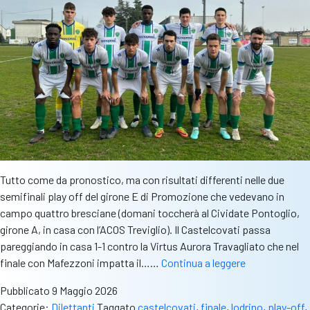
Capitano
Tutto come da pronostico, ma con risultati differenti nelle due
semifinali play off del girone E di Promozione che vedevano in
campo quattro bresciane (domani toccherà al Cividate Pontoglio,
girone A, in casa con l’ACOS Treviglio). Il Castelcovati passa
pareggiando in casa 1-1 contro la Virtus Aurora Travagliato che nel
Promozione,
finale con Mafezzoni impatta il……
Continua a leggere
girone
Pubblicato
9 Maggio 2026
E:
Categorie:
Dilettanti
Taggato
castelcovati
,
finale
,
lodrino
,
play-off
,