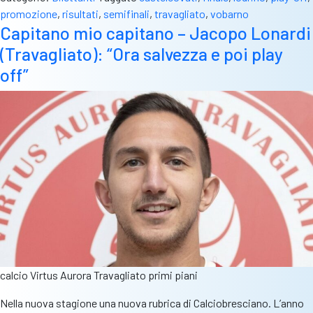
la
promozione
,
risultati
,
semifinali
,
travagliato
,
vobarno
finale
Capitano mio capitano – Jacopo Lonardi
play
(Travagliato): “Ora salvezza e poi play
off
sarà
off”
Castelcovati-
Lodrino
calcio Virtus Aurora Travagliato primi piani
Nella nuova stagione una nuova rubrica di Calciobresciano. L’anno