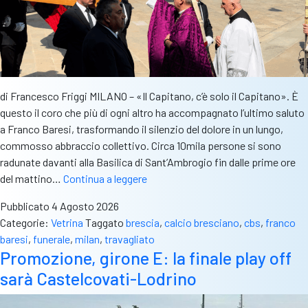
di Francesco Friggi MILANO – «Il Capitano, c’è solo il Capitano». È
questo il coro che più di ogni altro ha accompagnato l’ultimo saluto
a Franco Baresi, trasformando il silenzio del dolore in un lungo,
commosso abbraccio collettivo. Circa 10mila persone si sono
radunate davanti alla Basilica di Sant’Ambrogio fin dalle prime ore
Diecimila
del mattino…
Continua a leggere
cuori
Pubblicato
4 Agosto 2026
per
Categorie:
Vetrina
Taggato
brescia
,
calcio bresciano
,
cbs
,
franco
Franco
baresi
,
funerale
,
milan
,
travagliato
Baresi:
Promozione, girone E: la finale play off
l’ultimo
sarà Castelcovati-Lodrino
saluto
al