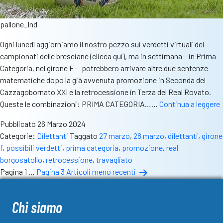
pallone_lnd
Ogni lunedì aggiorniamo il nostro pezzo sui verdetti virtuali dei
campionati delle bresciane (clicca qui), ma in settimana – in Prima
Categoria, nel girone F – potrebbero arrivare altre due sentenze
matematiche dopo la già avvenuta promozione in Seconda del
Cazzagobornato XXI e la retrocessione in Terza del Real Rovato.
P
Queste le combinazioni: PRIMA CATEGORIA……
Continua a leggere
v
Pubblicato
26 Marzo 2024
Categorie:
Dilettanti
Taggato
27 marzo
,
28 marzo
,
dilettanti
,
girone
f
,
possibili verdetti
,
prima categoria
,
promozione
,
real
borgosatollo
,
retrocessione
,
travagliato
Paginazione
Pagina 1
…
Pagina 3
Articoli
meno recenti
degli
articoli
Chi siamo
il
T