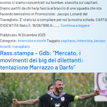
scorso ci siamo concentrati sui bomber, stavolta sui capitani.
Siamo partiti da chi ha la fascia al braccio di una squadra che sta
facendo benissimo in Promozione: Jacopo Lonardi del
Travagliato. E’ stato lui a compilare per noi la nostra scheda. CARTA
Capitano
D’IDENTITA’ Nato il: 19/06/1996 A:……
Continua a leggere
mio
Pubblicato
19 Dicembre 2025
capitano
Categorie:
Interviste e storie
Taggato
capitano
,
intervista
,
jacopo
–
lonardi
,
travagliato
Jacopo
Rass.stampa – Gdb: “Mercato, i
Lonardi
movimenti dei big dei dilettanti:
(Travagliat
“Ora
tentazione Marrazzo a Darfo”
salvezza
e
poi
play
off”