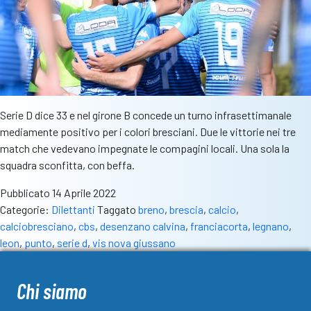
Serie D dice 33 e nel girone B concede un turno infrasettimanale
mediamente positivo per i colori bresciani. Due le vittorie nei tre
match che vedevano impegnate le compagini locali. Una sola la
squadra sconfitta, con beffa.
Pubblicato
14 Aprile 2022
Categorie:
Dilettanti
Taggato
breno
,
brescia
,
calcio
,
calciobresciano
,
cbs
,
desenzano calvina
,
franciacorta
,
legnano
,
leon
,
punto
,
serie d
,
vis nova giussano
Chi siamo