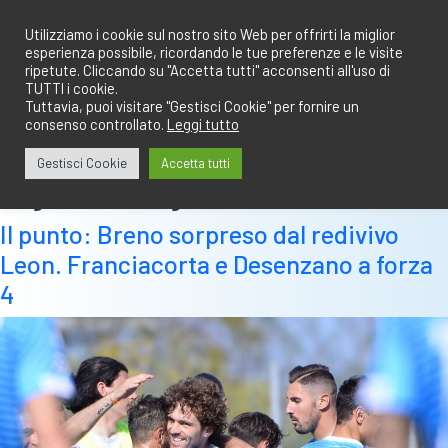
Salta
redazione@calciobresciano.it
349.1834075
al
Utilizziamo i cookie sul nostro sito Web per offrirti la miglior
esperienza possibile, ricordando le tue preferenze e le visite
contenuto
ripetute. Cliccando su "Accetta tutti" acconsenti all'uso di
TUTTI i cookie.
Tuttavia, puoi visitare "Gestisci Cookie" per fornire un
consenso controllato.
Leggi tutto
Abbonati
Accedi
Gestisci Cookie
Accetta tutti
Tag:
vis nova giussano
Il punto: Breno sorpreso dal redivivo
Leon. Franciacorta e Desenzano a forza
4