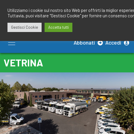
Salta
redazione@calciobresciano.it
349.1834075
al
Utilizziamo i cookie sul nostro sito Web per offrirti la miglior esperi
Tuttavia, puoi visitare "Gestisci Cookie" per fornire un consenso co
contenuto
Gestisci Cookie
Accetta tutti
Abbonati
Accedi
VETRINA