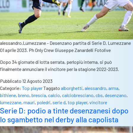
alessandro,Lumezzane - Desenzano partita di Serie D, Lumezzane
01 aprile 2023. Ph Only Crew Giuseppe Zanardelli Fotolive
Dopo 34 giornate di lotta serrata, perlopiù interna, si può
finalmente annunciare il vincitore per la stagione 2022-2023.
Pubblicato
12 Agosto 2023
Categorie:
Top player
Taggato
alborghetti
,
alessandro
,
arma
,
bithiene
,
breno
,
brescia
,
calcio
,
calciobresciano
,
cbs
,
desenzano
,
lumezzane
,
mauri
,
poledri
,
serie d
,
top player
,
vincitore
Serie D: podio a tinte desenzanesi dopo
lo sgambetto nel derby alla capolista