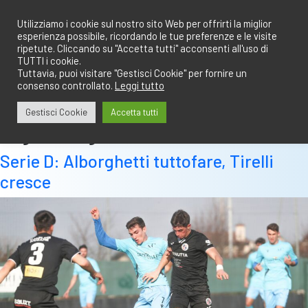
Salta
redazione@calciobresciano.it
349.1834075
al
Utilizziamo i cookie sul nostro sito Web per offrirti la miglior
esperienza possibile, ricordando le tue preferenze e le visite
contenuto
ripetute. Cliccando su "Accetta tutti" acconsenti all'uso di
TUTTI i cookie.
Tuttavia, puoi visitare "Gestisci Cookie" per fornire un
consenso controllato.
Leggi tutto
Abbonati
Accedi
Gestisci Cookie
Accetta tutti
Tag:
alborghetti
Serie D: Alborghetti tuttofare, Tirelli
cresce