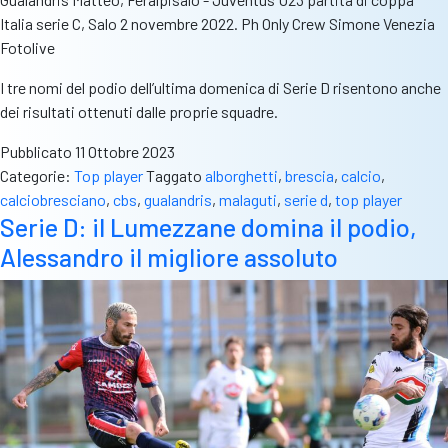
Italia serie C, Salo 2 novembre 2022. Ph Only Crew Simone Venezia
Fotolive
I tre nomi del podio dell’ultima domenica di Serie D risentono anche
dei risultati ottenuti dalle proprie squadre.
Pubblicato
11 Ottobre 2023
Categorie:
Top player
Taggato
alborghetti
,
brescia
,
calcio
,
calciobresciano
,
cbs
,
gualandris
,
malaguti
,
serie d
,
top player
Serie D: il Lumezzane domina il podio,
Alessandro il migliore assoluto