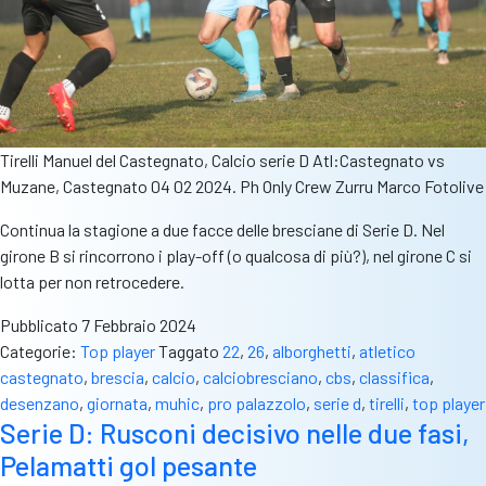
Tirelli Manuel del Castegnato, Calcio serie D Atl:Castegnato vs
Muzane, Castegnato 04 02 2024. Ph Only Crew Zurru Marco Fotolive
Continua la stagione a due facce delle bresciane di Serie D. Nel
girone B si rincorrono i play-off (o qualcosa di più?), nel girone C si
lotta per non retrocedere.
Pubblicato
7 Febbraio 2024
Categorie:
Top player
Taggato
22
,
26
,
alborghetti
,
atletico
castegnato
,
brescia
,
calcio
,
calciobresciano
,
cbs
,
classifica
,
desenzano
,
giornata
,
muhic
,
pro palazzolo
,
serie d
,
tirelli
,
top player
Serie D: Rusconi decisivo nelle due fasi,
Pelamatti gol pesante