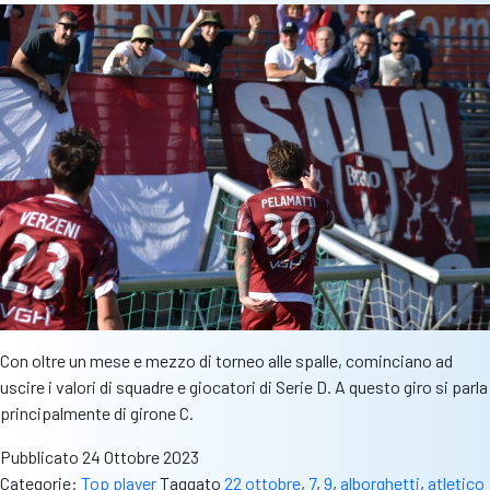
Con oltre un mese e mezzo di torneo alle spalle, cominciano ad
uscire i valori di squadre e giocatori di Serie D. A questo giro si parla
principalmente di girone C.
Pubblicato
24 Ottobre 2023
Categorie:
Top player
Taggato
22 ottobre
,
7
,
9
,
alborghetti
,
atletico