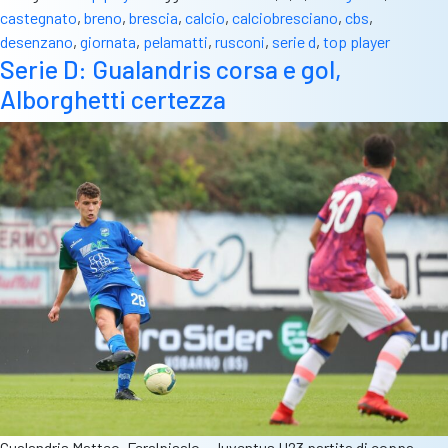
castegnato
,
breno
,
brescia
,
calcio
,
calciobresciano
,
cbs
,
desenzano
,
giornata
,
pelamatti
,
rusconi
,
serie d
,
top player
Serie D: Gualandris corsa e gol,
Alborghetti certezza
Gualandris Matteo, Feralpisalo - Juventus U23 partita di coppa