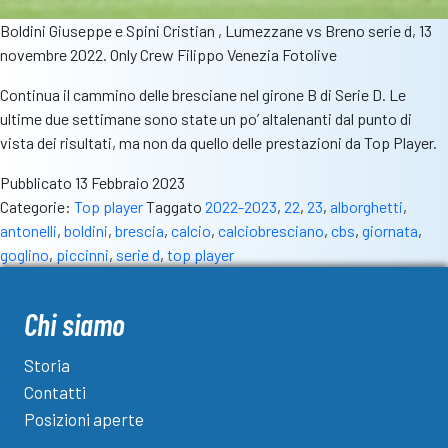
Boldini Giuseppe e Spini Cristian , Lumezzane vs Breno serie d, 13
novembre 2022. Only Crew Filippo Venezia Fotolive
Continua il cammino delle bresciane nel girone B di Serie D. Le
ultime due settimane sono state un po’ altalenanti dal punto di
vista dei risultati, ma non da quello delle prestazioni da Top Player.
Pubblicato
13 Febbraio 2023
Categorie:
Top player
Taggato
2022-2023
,
22
,
23
,
alborghetti
,
antonelli
,
boldini
,
brescia
,
calcio
,
calciobresciano
,
cbs
,
giornata
,
goglino
,
piccinni
,
serie d
,
top player
Chi siamo
Storia
Contatti
Posizioni aperte