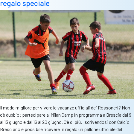
camp
regalo speciale
da
professionisti
per
calciatori
dai
7
ai
13
anni
Il modo migliore per vivere le vacanze ufficiali dei Rossoneri? Non
c’è dubbio: partecipare al Milan Camp in programma a Brescia dal 9
al 13 giugno e dal 16 al 20 giugno. C’è di più: iscrivendosi con Calcio
Bresciano è possibile ricevere in regalo un pallone ufficiale del