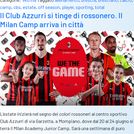
tra
camp
,
cbs
,
estate
,
off season
,
player
,
sporting
,
total
campo
Il Club Azzurri si tinge di rossonero. Il
e
Milan Camp arriva in città
palestra
per
l’off-
season.
Tutte
le
info
L’estate inizierà nel segno dei colori rossoneri al centro sportivo
Club Azzurri di via Garzetta, a Mompiano, dove dal 20 al 24 giugno si
terrà il Milan Academy Junior Camp. Sarà una settimana di puro