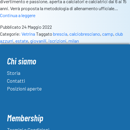
divertimento e passione, aperta a calciatori e calciatrici dai 6 ai 15
anni. Verrà proposta la metodologia di allenamento ufficiale…
Il
Continua a leggere
Club
Pubblicato
24 Maggio 2022
Azzurri
Categorie:
Vetrina
Taggato
brescia
,
calciobresciano
,
camp
,
club
si
azzurri
,
estate
,
giovanili
,
iscrizioni
,
milan
tinge
di
rossonero.
Chi siamo
Il
Milan
Storia
Camp
Contatti
arriva
Posizioni aperte
in
città
Membership
Termini e Condizioni