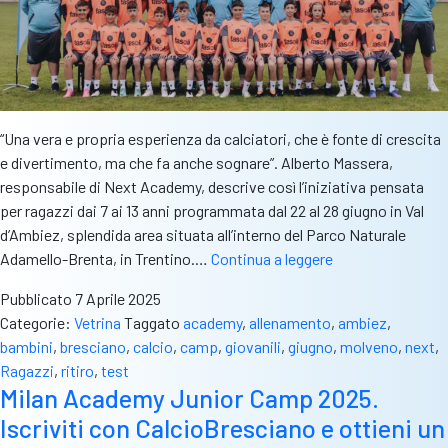
“Una vera e propria esperienza da calciatori, che è fonte di crescita
e divertimento, ma che fa anche sognare”. Alberto Massera,
responsabile di Next Academy, descrive così l’iniziativa pensata
per ragazzi dai 7 ai 13 anni programmata dal 22 al 28 giugno in Val
d’Ambiez, splendida area situata all’interno del Parco Naturale
Next
Adamello-Brenta, in Trentino.…
Continua a leggere
Academy,
Pubblicato
7 Aprile 2025
a
Categorie:
Vetrina
Taggato
academy
,
allenamento
,
ambiez
,
giugno
bambini
,
bresciano
,
calcio
,
camp
,
giovanili
,
giugno
,
molveno
,
next
,
in
Ragazzi
,
ritiro
,
test
Val
Milan Academy Junior Camp 2025.
d’Ambiez
Iscriviti con CalcioBresciano e ottieni un
un