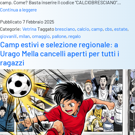
camp. Come? Basta inserire il codice “CALCIOBRESCIANO”…
Milan
Continua a leggere
Academy
Pubblicato
7 Febbraio 2025
Junior
Categorie:
Vetrina
Taggato
bresciano
,
calcio
,
camp
,
cbs
,
estate
,
Camp
giovanili
,
milan
,
omaggio
,
pallone
,
regalo
2025.
Camp estivi e selezione regionale: a
Iscriviti
Urago Mella cancelli aperti per tutti i
con
CalcioBresciano
ragazzi
e
ottieni
un
regalo
speciale