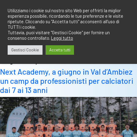
Salta
redazione@calciobresciano.it
349.1834075
al
Utilizziamo i cookie sul nostro sito Web per offrirti la miglior
esperienza possibile, ricordando le tue preferenze e le visite
contenuto
ripetute. Cliccando su "Accetta tutti" acconsenti all'uso di
TUTTI i cookie.
Tuttavia, puoi visitare "Gestisci Cookie" per fornire un
consenso controllato.
Leggi tutto
Abbonati
Accedi
Gestisci Cookie
Accetta tutti
Tag:
camp
Next Academy, a giugno in Val d’Ambiez
un camp da professionisti per calciatori
dai 7 ai 13 anni