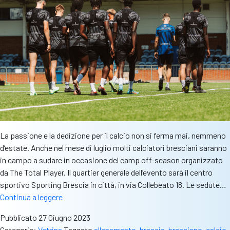
La passione e la dedizione per il calcio non si ferma mai, nemmeno
d’estate. Anche nel mese di luglio molti calciatori bresciani saranno
in campo a sudare in occasione del camp off-season organizzato
da The Total Player. Il quartier generale dell’evento sarà il centro
sportivo Sporting Brescia in città, in via Collebeato 18. Le sedute…
The
Continua a leggere
Total
Pubblicato
27 Giugno 2023
Player,
Categorie:
Vetrina
Taggato
allenamento
,
brescia
,
bresciano
,
calcio
,