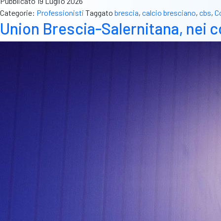
Pubblicato
19 Luglio 2026
Categorie:
Professionisti
Taggato
brescia
,
calcio bresciano
,
cbs
,
C
Union Brescia-Salernitana, nei c