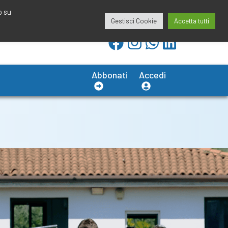
redazione@calciobresciano.it
349.1834075
o su
Gestisci Cookie
Accetta tutti
Abbonati
Accedi