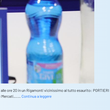
 alle ore 20 in un Rigamonti vicinissimo al tutto esaurito: PORTIERI
Union
I 6 Mercati,……
Continua a leggere
Brescia-
Salernitana,