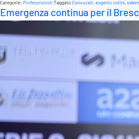
Categorie:
Professionisti
Taggato
Convocati
,
eugenio corini
,
saler
Emergenza continua per il Bresci