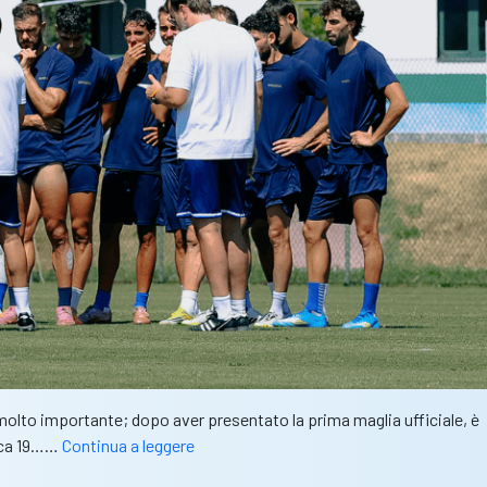
molto importante; dopo aver presentato la prima maglia ufficiale, è
Union
nica 19……
Continua a leggere
Brescia,