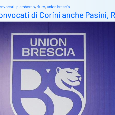
onvocati
,
piamborno
,
ritiro
,
union brescia
onvocati di Corini anche Pasini, 