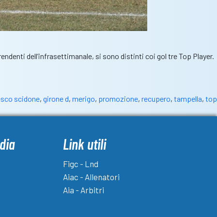
rendenti dell’infrasettimanale, si sono distinti coi gol tre Top Player.
esco scidone
,
girone d
,
merigo
,
promozione
,
recupero
,
tampella
,
top
dia
Link utili
Figc - Lnd
Aiac - Allenatori
Aia - Arbitri