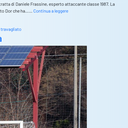
 tratta di Daniele Frassine, esperto attaccante classe 1987. La
Virtus
zzato Dor che ha……
Continua a leggere
Aurora
Travagliato,
 travagliato
colpaccio
a
Daniele
Frassine
per
l’attacco