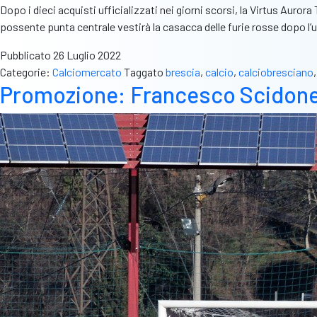
Dopo i dieci acquisti ufficializzati nei giorni scorsi, la Virtus Aur
possente punta centrale vestirà la casacca delle furie rosse dopo 
Pubblicato
26 Luglio 2022
Categorie:
Calciomercato
Taggato
brescia
,
calcio
,
calciobresciano
Promozione: Francesco Scidone