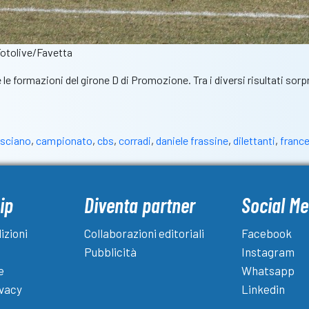
Fotolive/Favetta
te le formazioni del girone D di Promozione. Tra i diversi risultati sorp
esciano
,
campionato
,
cbs
,
corradi
,
daniele frassine
,
dilettanti
,
franc
ip
Diventa partner
Social Me
izioni
Collaborazioni editoriali
Facebook
Pubblicità
Instagram
e
Whatsapp
ivacy
Linkedin