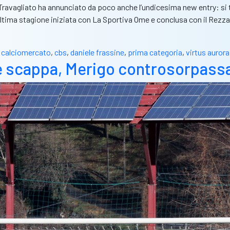
ora Travagliato ha annunciato da poco anche l’undicesima new entry: si
l’ultima stagione iniziata con La Sportiva Ome e conclusa con il Re
,
calciomercato
,
cbs
,
daniele frassine
,
prima categoria
,
virtus aurora
 scappa, Merigo controsorpass