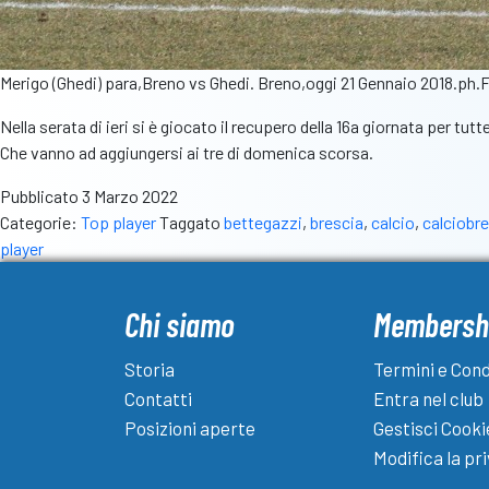
Merigo (Ghedi) para,Breno vs Ghedi. Breno,oggi 21 Gennaio 2018.ph.
Nella serata di ieri si è giocato il recupero della 16a giornata per tut
Che vanno ad aggiungersi ai tre di domenica scorsa.
Pubblicato
3 Marzo 2022
Categorie:
Top player
Taggato
bettegazzi
,
brescia
,
calcio
,
calciobr
player
Chi siamo
Membersh
Storia
Termini e Cond
Contatti
Entra nel club
Posizioni aperte
Gestisci Cooki
Modifica la pr