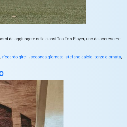
nomi da aggiungere nella classifica Top Player, uno da accrescere.
a
,
riccardo girelli
,
seconda giornata
,
stefano dalola
,
terza giornata
,
co