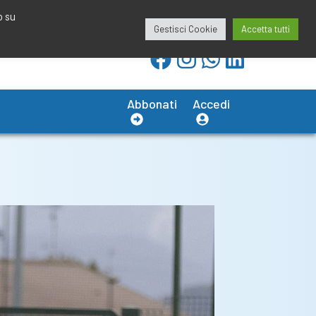
redazione@calciobresciano.it
349.1834075
o su
Gestisci Cookie
Accetta tutti
Abbonati
Accedi