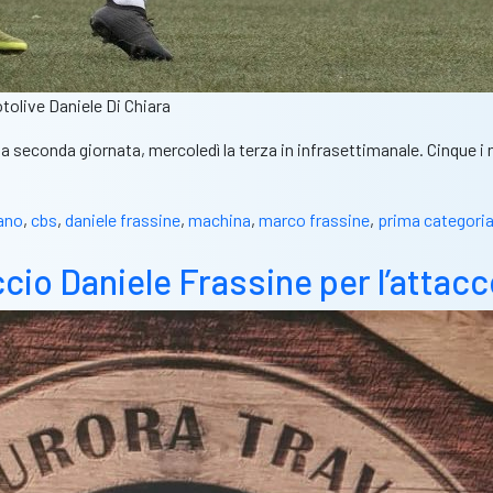
tolive Daniele Di Chiara
 seconda giornata, mercoledì la terza in infrasettimanale. Cinque i 
ano
,
cbs
,
daniele frassine
,
machina
,
marco frassine
,
prima categori
ccio Daniele Frassine per l’attac