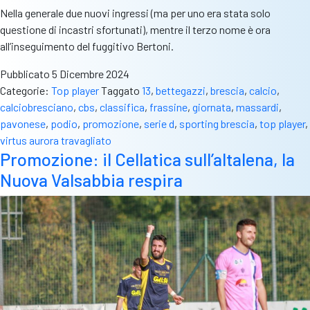
Nella generale due nuovi ingressi (ma per uno era stata solo
questione di incastri sfortunati), mentre il terzo nome è ora
all’inseguimento del fuggitivo Bertoni.
Pubblicato
5 Dicembre 2024
Categorie:
Top player
Taggato
13
,
bettegazzi
,
brescia
,
calcio
,
calciobresciano
,
cbs
,
classifica
,
frassine
,
giornata
,
massardi
,
pavonese
,
podio
,
promozione
,
serie d
,
sporting brescia
,
top player
,
virtus aurora travagliato
Promozione: il Cellatica sull’altalena, la
Nuova Valsabbia respira