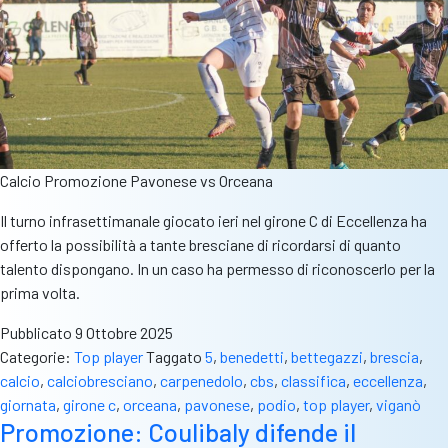
Calcio Promozione Pavonese vs Orceana
Il turno infrasettimanale giocato ieri nel girone C di Eccellenza ha
offerto la possibilità a tante bresciane di ricordarsi di quanto
talento dispongano. In un caso ha permesso di riconoscerlo per la
prima volta.
Pubblicato
9 Ottobre 2025
Categorie:
Top player
Taggato
5
,
benedetti
,
bettegazzi
,
brescia
,
calcio
,
calciobresciano
,
carpenedolo
,
cbs
,
classifica
,
eccellenza
,
giornata
,
girone c
,
orceana
,
pavonese
,
podio
,
top player
,
viganò
Promozione: Coulibaly difende il