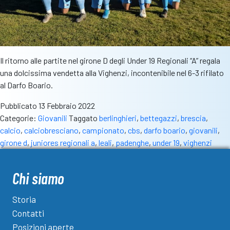
Il ritorno alle partite nel girone D degli Under 19 Regionali “A” regala
una dolcissima vendetta alla Vighenzi, incontenibile nel 6-3 rifilato
al Darfo Boario.
Pubblicato
13 Febbraio 2022
Categorie:
Giovanili
Taggato
berlinghieri
,
bettegazzi
,
brescia
,
calcio
,
calciobresciano
,
campionato
,
cbs
,
darfo boario
,
giovanili
,
girone d
,
juniores regionali a
,
leali
,
padenghe
,
under 19
,
vighenzi
Chi siamo
Storia
Contatti
Posizioni aperte