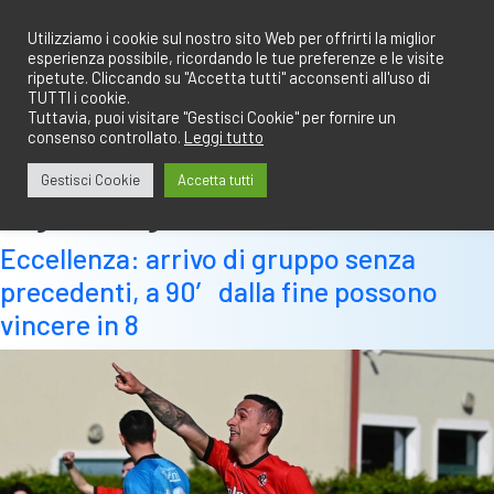
Salta
redazione@calciobresciano.it
349.1834075
al
Utilizziamo i cookie sul nostro sito Web per offrirti la miglior
esperienza possibile, ricordando le tue preferenze e le visite
contenuto
ripetute. Cliccando su "Accetta tutti" acconsenti all'uso di
TUTTI i cookie.
Tuttavia, puoi visitare "Gestisci Cookie" per fornire un
consenso controllato.
Leggi tutto
Abbonati
Accedi
Gestisci Cookie
Accetta tutti
Tag:
bettegazzi
Eccellenza: arrivo di gruppo senza
precedenti, a 90′ dalla fine possono
vincere in 8