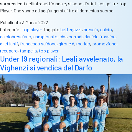
sorprendenti dell’infrasettimanale, si sono distinti coi gol tre Top
Player. Che vanno ad aggiungersi ai tre di domenica scorsa.
Pubblicato
3 Marzo 2022
Categorie:
Top player
Taggato
bettegazzi
,
brescia
,
calcio
,
calciobresciano
,
campionato
,
cbs
,
corradi
,
daniele frassine
,
dilettanti
,
francesco scidone
,
girone d
,
merigo
,
promozione
,
recupero
,
tampella
,
top player
Under 19 regionali: Leali avvelenato, la
Vighenzi si vendica del Darfo