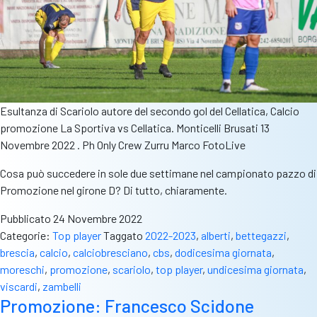
Esultanza di Scariolo autore del secondo gol del Cellatica, Calcio
promozione La Sportiva vs Cellatica. Monticelli Brusati 13
Novembre 2022 . Ph Only Crew Zurru Marco FotoLive
Cosa può succedere in sole due settimane nel campionato pazzo di
Promozione nel girone D? Di tutto, chiaramente.
Pubblicato
24 Novembre 2022
Categorie:
Top player
Taggato
2022-2023
,
alberti
,
bettegazzi
,
brescia
,
calcio
,
calciobresciano
,
cbs
,
dodicesima giornata
,
moreschi
,
promozione
,
scariolo
,
top player
,
undicesima giornata
,
viscardi
,
zambelli
Promozione: Francesco Scidone