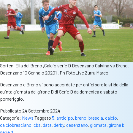
Sorteni Elia del Breno ,Calcio serie D Desenzano Calvina vs Breno.
Desenzano 10 Gennaio 20201 . Ph FotoLive Zurru Marco
Desenzano e Breno si sono accordate per anticipare la sfida della
quinta giornata del girone B di Serie D da domenica a sabato
pomeriggio.
Pubblicato
24 Settembre 2024
Categorie:
News
Taggato
5
,
anticipo
,
breno
,
brescia
,
calcio
,
calciobresciano
,
cbs
,
data
,
derby
,
desenzano
,
giornata
,
girone b
,
serie d