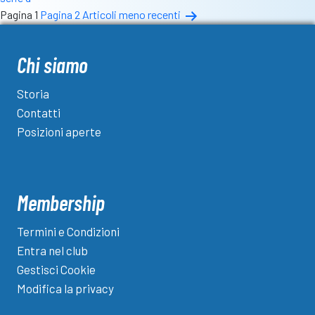
Paginazione
Pagina 1
Pagina 2
Articoli
meno recenti
degli
articoli
Chi siamo
Storia
Contatti
Posizioni aperte
Membership
Termini e Condizioni
Entra nel club
Gestisci Cookie
Modifica la privacy