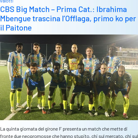
valotti
CBS Big Match – Prima Cat.: Ibrahima
Mbengue trascina l’Offlaga, primo ko per
il Paitone
La quinta giornata del girone F presenta un match che mette di
fronte due neopromosse che hanno stupito, chi sul mercato, chi sul