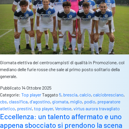
Giornata elettiva dei centrocampisti di qualità in Promozione, col
mediano delle furie rosse che sale al primo posto solitario della
generale.
Pubblicato
14 Ottobre 2025
Categorie:
Top player
Taggato
5
,
brescia
,
calcio
,
calciobresciano
,
cbs
,
classifica
,
d'agostino
,
giornata
,
miglio
,
podio
,
preparatore
atletico
,
prestini
,
top player
,
Verolese
,
virtus aurora travagliato
Eccellenza: un talento affermato e uno
appena sbocciato si prendono la scena