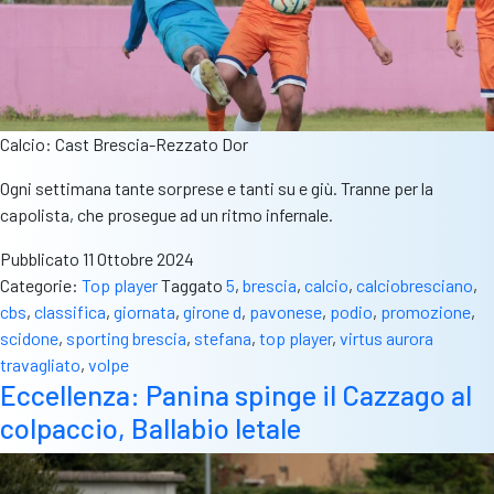
Calcio: Cast Brescia-Rezzato Dor
Ogni settimana tante sorprese e tanti su e giù. Tranne per la
capolista, che prosegue ad un ritmo infernale.
Pubblicato
11 Ottobre 2024
Categorie:
Top player
Taggato
5
,
brescia
,
calcio
,
calciobresciano
,
cbs
,
classifica
,
giornata
,
girone d
,
pavonese
,
podio
,
promozione
,
scidone
,
sporting brescia
,
stefana
,
top player
,
virtus aurora
travagliato
,
volpe
Eccellenza: Panina spinge il Cazzago al
colpaccio, Ballabio letale