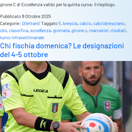
girone C di Eccellenza valido per la quinta curva: il riepilogo.
Pubblicato
8 Ottobre 2025
Categorie:
Dilettanti
Taggato
5
,
brescia
,
calcio
,
calciobresciano
,
cbs
,
classifica
,
eccellenza
,
giornata
,
girone c
,
marcatori
,
risultati
,
turno infrasettimanale
Chi fischia domenica? Le designazioni
del 4-5 ottobre