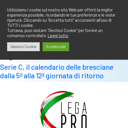
Salta
redazione@calciobresciano.it
349.1834075
al
Utilizziamo i cookie sul nostro sito Web per offrirti la miglior
esperienza possibile, ricordando le tue preferenze e le visite
contenuto
ripetute. Cliccando su "Accetta tutti" acconsenti all'uso di
TUTTI i cookie.
Tuttavia, puoi visitare "Gestisci Cookie" per fornire un
consenso controllato.
Leggi tutto
Abbonati
Accedi
Gestisci Cookie
Accetta tutti
Tag:
5
Serie C, il calendario delle bresciane
dalla 5ª alla 12ª giornata di ritorno