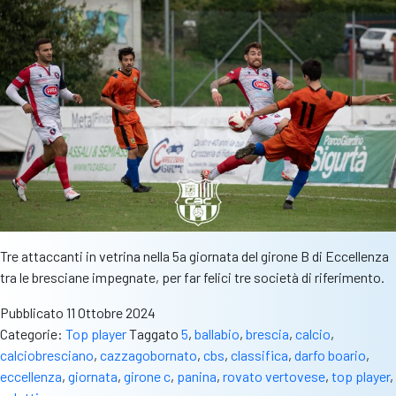
Tre attaccanti in vetrina nella 5a giornata del girone B di Eccellenza
tra le bresciane impegnate, per far felici tre società di riferimento.
Pubblicato
11 Ottobre 2024
Categorie:
Top player
Taggato
5
,
ballabio
,
brescia
,
calcio
,
calciobresciano
,
cazzagobornato
,
cbs
,
classifica
,
darfo boario
,
eccellenza
,
giornata
,
girone c
,
panina
,
rovato vertovese
,
top player
,