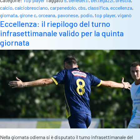
Categorie:
Top player
Taggato
5
,
benedetti
,
bettegazzi
,
brescia
,
calcio
,
calciobresciano
,
carpenedolo
,
cbs
,
classifica
,
eccellenza
,
giornata
,
girone c
,
orceana
,
pavonese
,
podio
,
top player
,
viganò
Eccellenza: il riepilogo del turno
infrasettimanale valido per la quinta
giornata
Nella giornata odierna si è disputato il turno infrasettimanale del