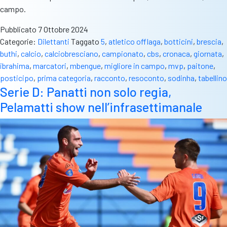
campo.
Pubblicato
7 Ottobre 2024
Categorie:
Dilettanti
Taggato
5
,
atletico offlaga
,
botticini
,
brescia
,
buthi
,
calcio
,
calciobresciano
,
campionato
,
cbs
,
cronaca
,
giornata
,
ibrahima
,
marcatori
,
mbengue
,
migliore in campo
,
mvp
,
paitone
,
posticipo
,
prima categoria
,
racconto
,
resoconto
,
sodinha
,
tabellino
Serie D: Panatti non solo regia,
Pelamatti show nell’infrasettimanale