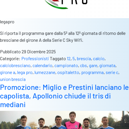
legapro
Si riporta il programma gare dalla 5ª alla 12ª giornata di ritorno delle
bresciane del girone A della Serie C Sky Wifi.
Pubblicato
29 Dicembre 2025
Categorie:
Professionisti
Taggato
12
,
5
,
brescia
,
calcio
,
calciobresciano
,
calendario
,
campionato
,
cbs
,
gare
,
giornata
,
girone a
,
lega pro
,
lumezzane
,
ospitaletto
,
programma
,
serie c
,
union brescia
Promozione: Miglio e Prestini lanciano le
capolista, Apollonio chiude il tris di
mediani