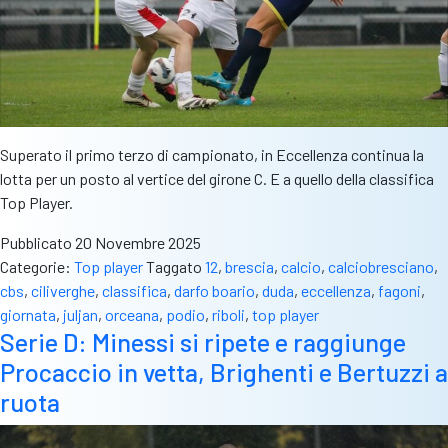
Superato il primo terzo di campionato, in Eccellenza continua la
lotta per un posto al vertice del girone C. E a quello della classifica
Top Player.
Pubblicato
20 Novembre 2025
Categorie:
Top player
Taggato
12
,
brescia
,
calcio
,
calciobresciano
,
cbs
,
ciliverghe
,
classifica
,
darfo boario
,
duda
,
eccellenza
,
fagoni
,
giornata
,
juljan
,
orceana
,
podio
,
riboli
,
top player
Serie D: Minessi si ripete e raggiunge
Procaccio in vetta, Brighenti e Bertuzzi a
ruota