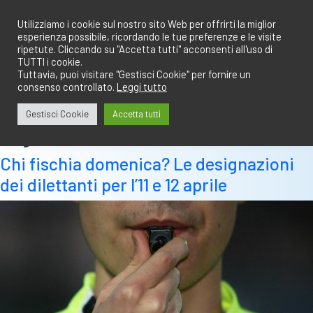
Salta
redazione@calciobresciano.it
349.1834075
al
Utilizziamo i cookie sul nostro sito Web per offrirti la miglior
esperienza possibile, ricordando le tue preferenze e le visite
contenuto
ripetute. Cliccando su "Accetta tutti" acconsenti all'uso di
TUTTI i cookie.
Tuttavia, puoi visitare "Gestisci Cookie" per fornire un
consenso controllato.
Leggi tutto
Abbonati
Accedi
Gestisci Cookie
Accetta tutti
Tag:
12
Chi fischia domenica? Le designazioni
dei dilettanti per l’11 e 12 aprile