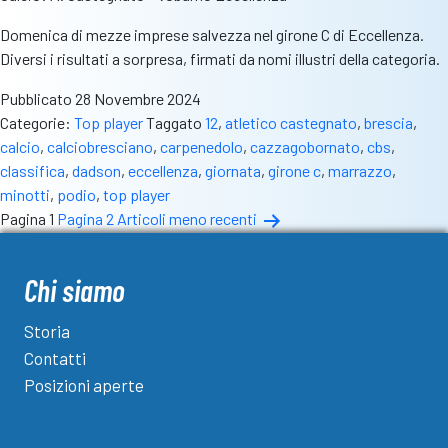
Domenica di mezze imprese salvezza nel girone C di Eccellenza.
Diversi i risultati a sorpresa, firmati da nomi illustri della categoria.
Pubblicato
28 Novembre 2024
Categorie:
Top player
Taggato
12
,
atletico castegnato
,
brescia
,
calcio
,
calciobresciano
,
carpenedolo
,
cazzagobornato
,
cbs
,
classifica
,
dadson
,
eccellenza
,
giornata
,
girone c
,
marrazzo
,
minotti
,
podio
,
top player
Paginazione
Pagina 1
Pagina 2
Articoli
meno recenti
degli
articoli
Chi siamo
Storia
Contatti
Posizioni aperte