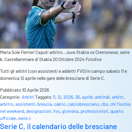
Maria Sole Ferrieri Caputi arbitro , Juve Stabia vs Cremonese, serie
b, Castellammare di Stabia 20 Ottobre 2024 Fotolive
Tutti gli arbitri (con assistenti e addetti FVS) in campo sabato 11 e
domenica 12 aprile nelle gare delle bresciane di Serie C.
Pubblicato
10 Aprile 2026
Categorie:
Arbitri
Taggato
11
,
12
,
2026
,
36
,
aprile
,
arbitrali
,
arbitri
,
arbitro
,
assistenti
,
brescia
,
calcio
,
calciobresciano
,
cbs
,
chi fischia
nel weekend
,
designazioni
,
fvs
,
giornata
,
professionisti
,
quarto
ufficiale
,
serie c
Serie C, il calendario delle bresciane