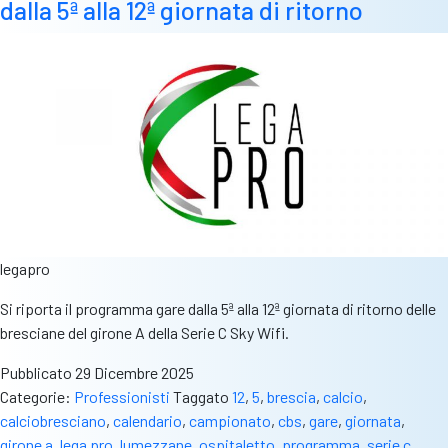
dalla 5ª alla 12ª giornata di ritorno
legapro
Si riporta il programma gare dalla 5ª alla 12ª giornata di ritorno delle
bresciane del girone A della Serie C Sky Wifi.
Pubblicato
29 Dicembre 2025
Categorie:
Professionisti
Taggato
12
,
5
,
brescia
,
calcio
,
calciobresciano
,
calendario
,
campionato
,
cbs
,
gare
,
giornata
,
girone a
,
lega pro
,
lumezzane
,
ospitaletto
,
programma
,
serie c
,