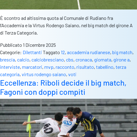
È scontro ad altissima quota al Comunale di Rudiano fra
l’Accademia e la Virtus Rodengo Saiano, nel big match del girone A
di Terza Categoria.
Pubblicato
1 Dicembre 2025
Categorie:
Dilettanti
Taggato
12
,
accademia rudianese
,
big match
,
brescia
,
calcio
,
calciobresciano
,
cbs
,
cronaca
,
giornata
,
girone a
,
interviste
,
marcatori
,
mvp
,
racconto
,
risultato
,
tabellino
,
terza
categoria
,
virtus rodengo saiano
,
voti
Eccellenza: Riboli decide il big match,
Fagoni con doppi compiti