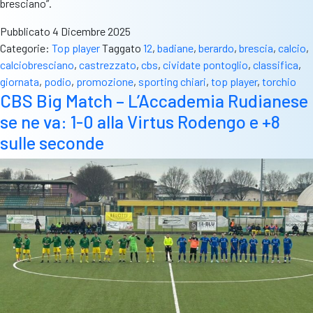
bresciano”.
Pubblicato
4 Dicembre 2025
Categorie:
Top player
Taggato
12
,
badiane
,
berardo
,
brescia
,
calcio
,
calciobresciano
,
castrezzato
,
cbs
,
cividate pontoglio
,
classifica
,
giornata
,
podio
,
promozione
,
sporting chiari
,
top player
,
torchio
CBS Big Match – L’Accademia Rudianese
se ne va: 1-0 alla Virtus Rodengo e +8
sulle seconde