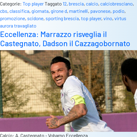
Categorie:
Top player
Taggato
12
,
brescia
,
calcio
,
calciobresciano
,
cbs
,
classifica
,
giornata
,
girone d
,
martinelli
,
pavonese
,
podio
,
promozione
,
scidone
,
sporting brescia
,
top player
,
vino
,
virtus
aurora travagliato
Eccellenza: Marrazzo risveglia il
Castegnato, Dadson il Cazzagobornato
Calcio: A. Castegnato - Vobarno Eccellenza