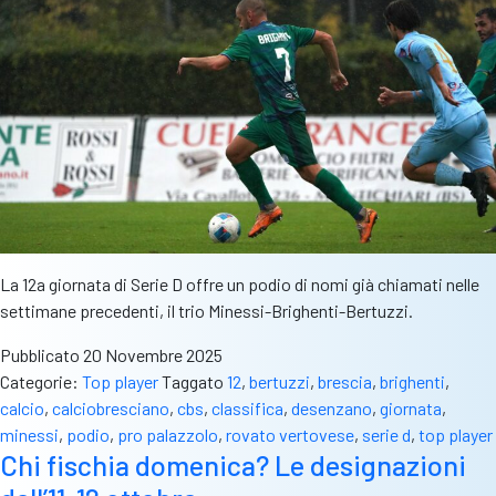
La 12a giornata di Serie D offre un podio di nomi già chiamati nelle
settimane precedenti, il trio Minessi-Brighenti-Bertuzzi.
Pubblicato
20 Novembre 2025
Categorie:
Top player
Taggato
12
,
bertuzzi
,
brescia
,
brighenti
,
calcio
,
calciobresciano
,
cbs
,
classifica
,
desenzano
,
giornata
,
minessi
,
podio
,
pro palazzolo
,
rovato vertovese
,
serie d
,
top player
Chi fischia domenica? Le designazioni