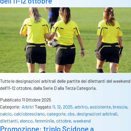
dell’11-12 ottobre
Tutte le designazioni arbitrali delle partite dei dilettanti del weekend
dell’11-12 ottobre, dalla Serie D alla Terza Categoria.
Pubblicato
11 Ottobre 2025
Categorie:
Arbitri
Taggato
11
,
12
,
2025
,
arbitro
,
assistente
,
brescia
,
calcio
,
calciobresciano
,
categorie
,
cbs
,
designazioni arbitrali
,
dilettanti
,
elenco
,
femminile
,
ottobre
,
weekend
Promozione: triplo Scidone a