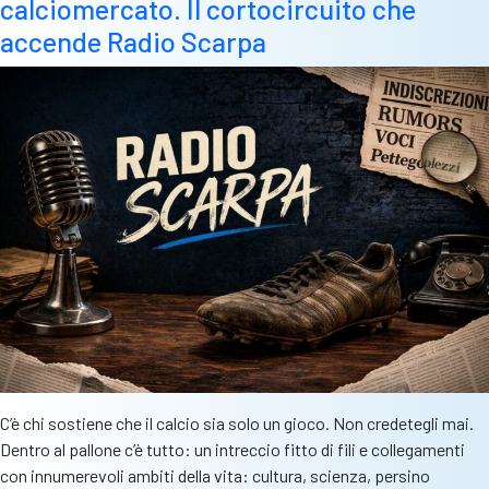
calciomercato. Il cortocircuito che
allenatore,
i
accende Radio Scarpa
nuovi
nomi
sul
taccuino
del
Travagliato
C’è chi sostiene che il calcio sia solo un gioco. Non credetegli mai.
Dentro al pallone c’è tutto: un intreccio fitto di fili e collegamenti
con innumerevoli ambiti della vita: cultura, scienza, persino