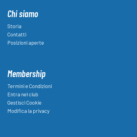
Lumezzane,
Agazzi
Chi siamo
può
sostituirlo
Storia
all’Ospitaletto
Contatti
Posizioni aperte
Membership
Termini e Condizioni
Entra nel club
Gestisci Cookie
Modifica la privacy