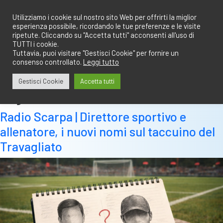
Salta
redazione@calciobresciano.it
349.1834075
al
Utilizziamo i cookie sul nostro sito Web per offrirti la miglior
esperienza possibile, ricordando le tue preferenze e le visite
contenuto
ripetute. Cliccando su "Accetta tutti" acconsenti all'uso di
TUTTI i cookie.
Tuttavia, puoi visitare "Gestisci Cookie" per fornire un
consenso controllato.
Leggi tutto
Abbonati
Accedi
Gestisci Cookie
Accetta tutti
Tag:
indiscrezioni
Radio Scarpa | Direttore sportivo e
allenatore, i nuovi nomi sul taccuino del
Travagliato