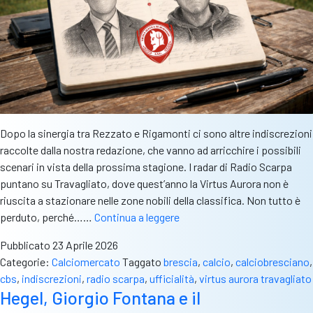
Dopo la sinergia tra Rezzato e Rigamonti ci sono altre indiscrezioni
raccolte dalla nostra redazione, che vanno ad arricchire i possibili
scenari in vista della prossima stagione. I radar di Radio Scarpa
puntano su Travagliato, dove quest’anno la Virtus Aurora non è
riuscita a stazionare nelle zone nobili della classifica. Non tutto è
Radio
perduto, perché……
Continua a leggere
Scarpa
Pubblicato
23 Aprile 2026
|
Categorie:
Calciomercato
Taggato
brescia
,
calcio
,
calciobresciano
,
Direttore
cbs
,
indiscrezioni
,
radio scarpa
,
ufficialità
,
virtus aurora travagliato
sportivo
Hegel, Giorgio Fontana e il
e