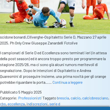
scidone bonardi,Ciliverghe-Ospitaletto Serie D, Mazzano 27 aprile
2025. Ph Only Crew Giuseppe Zanardelli Fotolive
I campionati di Serie D ed Eccellenza sono terminati ieri (in attesa
della post season) ed è ancora troppo presto per programmare la
stagione 2025/26, ma ci sono già alcuni rumors meritevoli di
segnalazione. Dopo le intenzioni di Ospitaletto e Andrea
Quaresmini di proseguire insieme, una prima novità per gli orange
Mercato
potrebbe riguardare la porta……
Continua a leggere
portieri:
Pubblicato
5 Maggio 2025
Bonardi
Categorie:
Professionisti
Taggato
brescia
,
calcio
,
calciobresciano
,
verso
cbs
,
eccellenza
,
indiscrezioni
,
serie d
il