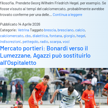
filosofia. Prendete Georg Wilhelm Friedrich Hegel, per esempio. Se
fosse vissuto ai tempi del calciomercato, probabilmente avrebbe
Hegel,
trovato conferme per una delle…
Continua a leggere
Giorgio
Pubblicato
14 Aprile 2026
Fontana
Categorie:
Vetrina
Taggato
brescia
,
bresciano
,
calcio
,
e
calciomercato
,
cbs
,
dialettica
,
fontana
,
giorgio
,
hegel
,
il
indiscrezioni
,
pettegolo
,
radio
,
scarpa
,
voci
calciomercato.
Mercato portieri: Bonardi verso il
Il
Lumezzane, Agazzi può sostituirlo
cortocircuito
che
all’Ospitaletto
accende
Radio
Scarpa