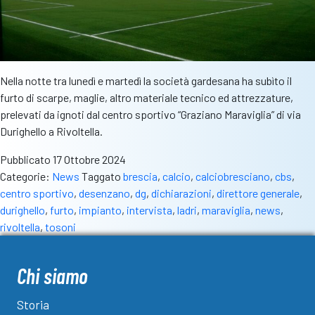
Nella notte tra lunedì e martedì la società gardesana ha subìto il
furto di scarpe, maglie, altro materiale tecnico ed attrezzature,
prelevati da ignoti dal centro sportivo “Graziano Maraviglia” di via
Durighello a Rivoltella.
Pubblicato
17 Ottobre 2024
Categorie:
News
Taggato
brescia
,
calcio
,
calciobresciano
,
cbs
,
centro sportivo
,
desenzano
,
dg
,
dichiarazioni
,
direttore generale
,
durighello
,
furto
,
impianto
,
intervista
,
ladri
,
maraviglia
,
news
,
rivoltella
,
tosoni
Chi siamo
Storia