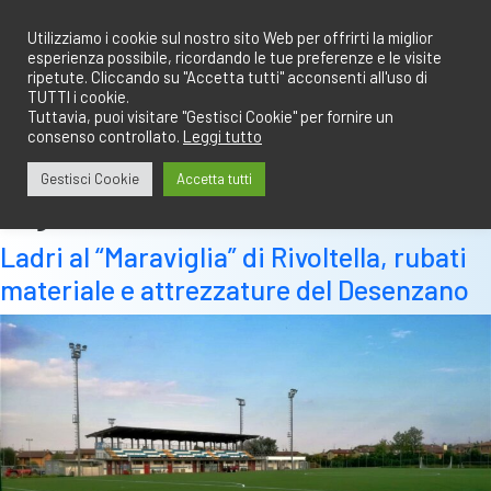
Salta
redazione@calciobresciano.it
349.1834075
al
Utilizziamo i cookie sul nostro sito Web per offrirti la miglior
esperienza possibile, ricordando le tue preferenze e le visite
contenuto
ripetute. Cliccando su "Accetta tutti" acconsenti all'uso di
TUTTI i cookie.
Tuttavia, puoi visitare "Gestisci Cookie" per fornire un
consenso controllato.
Leggi tutto
Abbonati
Accedi
Gestisci Cookie
Accetta tutti
Tag:
ladri
Ladri al “Maraviglia” di Rivoltella, rubati
materiale e attrezzature del Desenzano