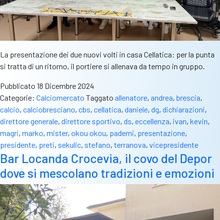
La presentazione dei due nuovi volti in casa Cellatica: per la punta
si tratta di un ritorno, il portiere si allenava da tempo in gruppo.
Pubblicato
18 Dicembre 2024
Categorie:
Calciomercato
Taggato
allenatore
,
andrea
,
brescia
,
calcio
,
calciobresciano
,
cbs
,
cellatica
,
daniele
,
dg
,
dichiarazioni
,
direttore generale
,
direttore sportivo
,
ds
,
eccellenza
,
ivan
,
kevin
,
magri
,
marko
,
mister
,
okou okou
,
paderni
,
presentazione
,
presidente
,
preti
,
sekulic
,
stefano
,
terranova
,
vicepresidente
Bar Locanda Crocevia, il covo del Depor
dove si mescolano tradizioni e emozioni