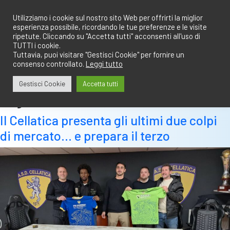
Salta
redazione@calciobresciano.it
349.1834075
al
Utilizziamo i cookie sul nostro sito Web per offrirti la miglior
esperienza possibile, ricordando le tue preferenze e le visite
contenuto
ripetute. Cliccando su "Accetta tutti" acconsenti all'uso di
TUTTI i cookie.
Tuttavia, puoi visitare "Gestisci Cookie" per fornire un
consenso controllato.
Leggi tutto
Abbonati
Accedi
Gestisci Cookie
Accetta tutti
Tag:
marko
Il Cellatica presenta gli ultimi due colpi
di mercato… e prepara il terzo