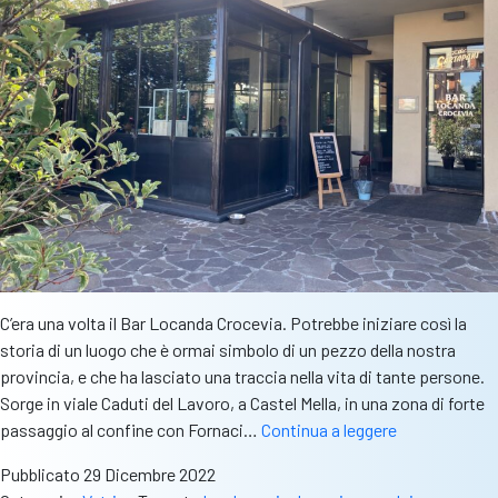
C’era una volta il Bar Locanda Crocevia. Potrebbe iniziare così la
storia di un luogo che è ormai simbolo di un pezzo della nostra
provincia, e che ha lasciato una traccia nella vita di tante persone.
Sorge in viale Caduti del Lavoro, a Castel Mella, in una zona di forte
Bar
passaggio al confine con Fornaci…
Continua a leggere
Locanda
Pubblicato
29 Dicembre 2022
Crocevia,