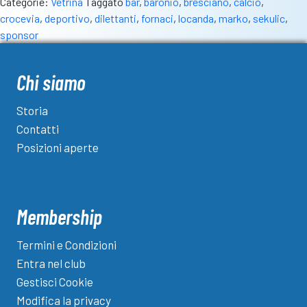
Categorie:
Vetrina
Taggato
bar
,
baronio
,
bresciano
,
calcio
,
il
crocevia
,
deportivo
,
dilettanti
,
fornaci
,
locanda
,
marko
,
sekulic
,
covo
sponsor
del
Depor
dove
Chi siamo
si
mescolano
Storia
tradizioni
Contatti
e
Posizioni aperte
emozioni
Membership
Termini e Condizioni
Entra nel club
Gestisci Cookie
Modifica la privacy