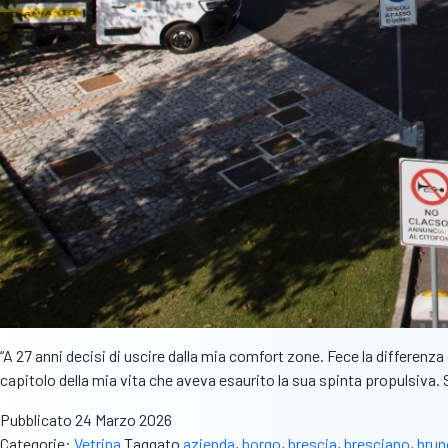
“A 27 anni decisi di uscire dalla mia comfort zone. Fece la differen
capitolo della mia vita che aveva esaurito la sua spinta propulsiva. 
Pubblicato
24 Marzo 2026
Categorie:
Vetrina
Taggato
azienda
,
borgo
,
brescia
,
bresciano
,
brun