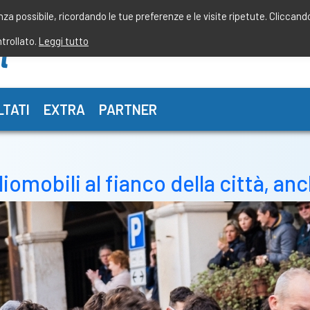
enza possibile, ricordando le tue preferenze e le visite ripetute. Cliccand
ntrollato.
Leggi tutto
LTATI
EXTRA
PARTNER
omobili al fianco della città, an