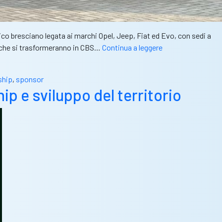
tico bresciano legata ai marchi Opel, Jeep, Fiat ed Evo, con sedi a
CalcioBresciano
ti che si trasformeranno in CBS…
Continua a leggere
e
Fratelli
ship
,
sponsor
Bonaventi
p e sviluppo del territorio
accendono
i
motori.
Una
partnership
da
vivere
on
the
road