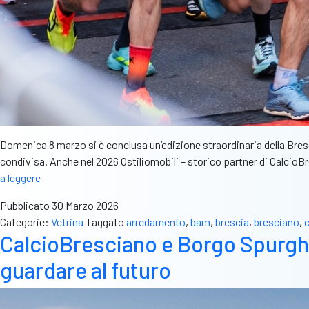
Domenica 8 marzo si è conclusa un’edizione straordinaria della Bre
condivisa. Anche nel 2026 Ostiliomobili – storico partner di Calc
Brescia
a leggere
Art
Pubblicato
30 Marzo 2026
Marathon
Categorie:
Vetrina
Taggato
arredamento
,
bam
,
brescia
,
bresciano
,
c
2026:
CalcioBresciano e Borgo Spurghi:
Ostiliomobili
al
guardare al futuro
fianco
della