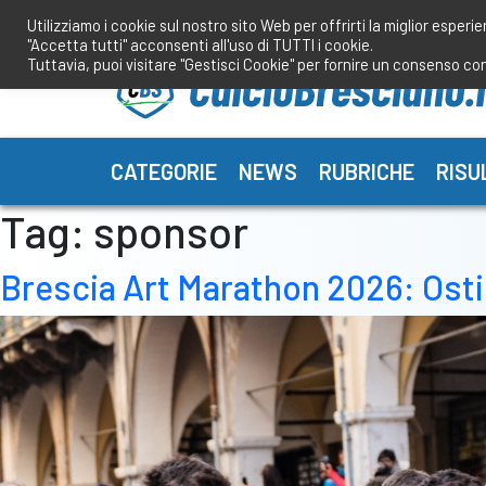
Salta
Utilizziamo i cookie sul nostro sito Web per offrirti la miglior esperi
al
"Accetta tutti" acconsenti all'uso di TUTTI i cookie.
contenuto
Tuttavia, puoi visitare "Gestisci Cookie" per fornire un consenso co
CATEGORIE
NEWS
RUBRICHE
RISU
Tag:
sponsor
Brescia Art Marathon 2026: Ostili