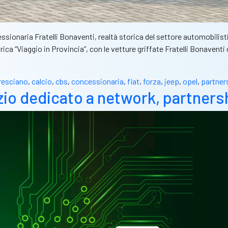
essionaria Fratelli Bonaventi, realtà storica del settore automobilis
ica “Viaggio in Provincia”, con le vetture griffate Fratelli Bonaven
resciano
,
calcio
,
cbs
,
concessionaria
,
fiat
,
forza
,
jeep
,
opel
,
partner
o dedicato a network, partnershi