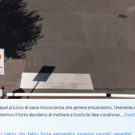
za quel pizzico di sana incoscienza che genera entusiasmo. Unendola a
Sentivo il forte desiderio di mettere a frutto le idee condivise…
Conti
o
,
calcio
,
cbs
,
fabio
,
forza
,
partneship
,
sponsor
,
spurghi
,
zanardini