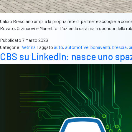
Calcio Bresciano amplia la propria rete di partner e accoglie la conc
Rovato, Orzinuovi e Manerbio. L’azienda sarà main sponsor della rubr
Pubblicato
7 Marzo 2026
Categorie:
Vetrina
Taggato
auto
,
automotive
,
bonaventi
,
brescia
,
b
CBS su LinkedIn: nasce uno spazi