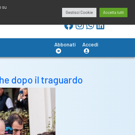
redazione@calciobresciano.it
349.1834075
o su
Gestisci Cookie
Accetta tutti
Abbonati
Accedi
che dopo il traguardo