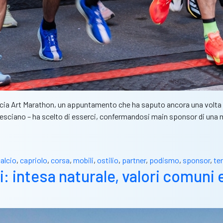
scia Art Marathon, un appuntamento che ha saputo ancora una volta u
ioBresciano – ha scelto di esserci, confermandosi main sponsor di 
alcio
,
capriolo
,
corsa
,
mobili
,
ostilio
,
partner
,
podismo
,
sponsor
,
ter
 intesa naturale, valori comuni 