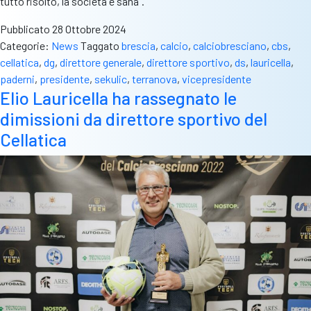
tutto risolto, la società è sana”.
Pubblicato
28 Ottobre 2024
Categorie:
News
Taggato
brescia
,
calcio
,
calciobresciano
,
cbs
,
cellatica
,
dg
,
direttore generale
,
direttore sportivo
,
ds
,
lauricella
,
paderni
,
presidente
,
sekulic
,
terranova
,
vicepresidente
Elio Lauricella ha rassegnato le
dimissioni da direttore sportivo del
Cellatica