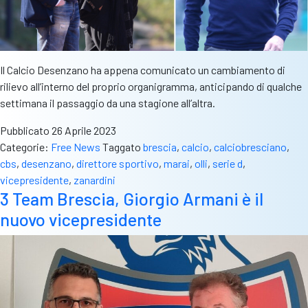
Il Calcio Desenzano ha appena comunicato un cambiamento di
rilievo all’interno del proprio organigramma, anticipando di qualche
settimana il passaggio da una stagione all’altra.
Pubblicato
26 Aprile 2023
Categorie:
Free News
Taggato
brescia
,
calcio
,
calciobresciano
,
cbs
,
desenzano
,
direttore sportivo
,
marai
,
olli
,
serie d
,
vicepresidente
,
zanardini
3 Team Brescia, Giorgio Armani è il
nuovo vicepresidente