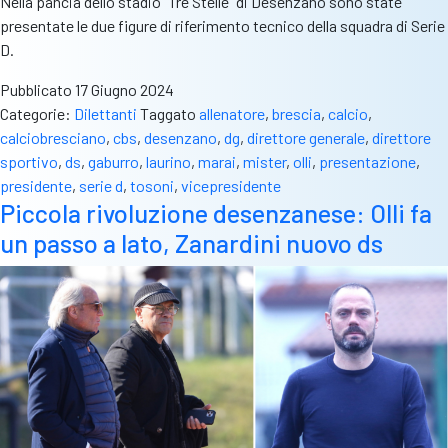
Nella pancia dello stadio “Tre Stelle” di Desenzano sono state
presentate le due figure di riferimento tecnico della squadra di Serie
D.
Pubblicato
17 Giugno 2024
Categorie:
Dilettanti
Taggato
allenatore
,
brescia
,
calcio
,
calciobresciano
,
cbs
,
desenzano
,
dg
,
direttore generale
,
direttore
sportivo
,
ds
,
gaburro
,
laurino
,
marai
,
mister
,
olli
,
presentazione
,
presidente
,
serie d
,
tosoni
,
vicepresidente
Piccola rivoluzione desenzanese: Olli fa
un passo a lato, Zanardini nuovo ds