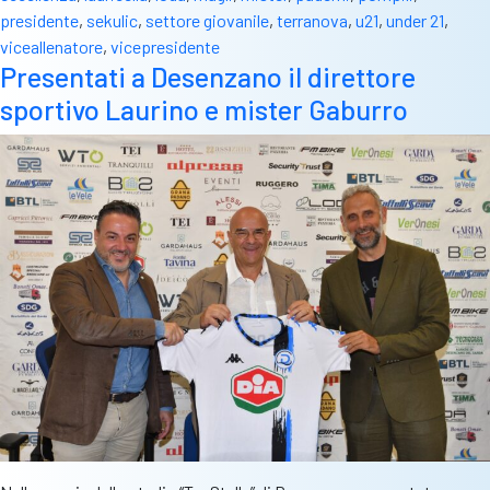
presidente
,
sekulic
,
settore giovanile
,
terranova
,
u21
,
under 21
,
viceallenatore
,
vicepresidente
Presentati a Desenzano il direttore
sportivo Laurino e mister Gaburro