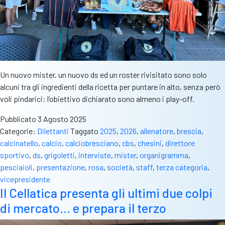
Un nuovo mister, un nuovo ds ed un roster rivisitato sono solo
alcuni tra gli ingredienti della ricetta per puntare in alto, senza però
voli pindarici: l’obiettivo dichiarato sono almeno i play-off.
Pubblicato
3 Agosto 2025
Categorie:
Dilettanti
Taggato
2025
,
2026
,
allenatore
,
brescia
,
calcinatello
,
calcio
,
calciobresciano
,
cbs
,
chesini
,
direttore
sportivo
,
ds
,
grigoletti
,
interviste
,
mister
,
organigramma
,
pesciaioli
,
presentazione
,
rosa
,
società
,
staff
,
terza categoria
,
vicepresidente
Il Cellatica presenta gli ultimi due colpi
di mercato… e prepara il terzo