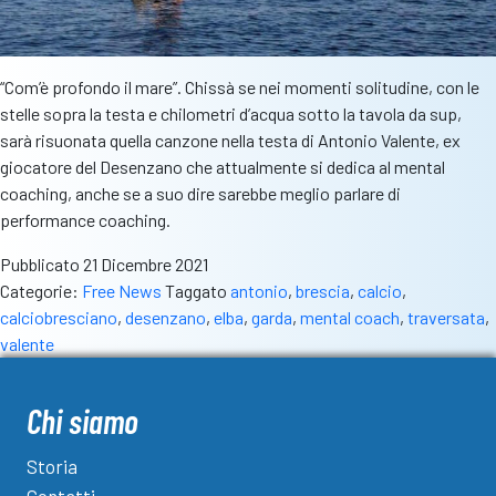
“Com’è profondo il mare”. Chissà se nei momenti solitudine, con le
stelle sopra la testa e chilometri d’acqua sotto la tavola da sup,
sarà risuonata quella canzone nella testa di Antonio Valente, ex
giocatore del Desenzano che attualmente si dedica al mental
coaching, anche se a suo dire sarebbe meglio parlare di
performance coaching.
Pubblicato
21 Dicembre 2021
Categorie:
Free News
Taggato
antonio
,
brescia
,
calcio
,
calciobresciano
,
desenzano
,
elba
,
garda
,
mental coach
,
traversata
,
valente
Chi siamo
Storia
Contatti