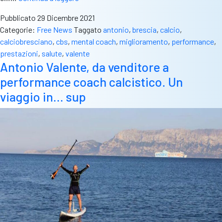
“Nel
Pubblicato
29 Dicembre 2021
calcio
Categorie:
Free News
Taggato
antonio
,
brescia
,
calcio
,
occorre
calciobresciano
,
cbs
,
mental coach
,
miglioramento
,
performance
,
allenare
prestazioni
,
salute
,
valente
anche
Antonio Valente, da venditore a
mente
performance coach calcistico. Un
e
cuore.
viaggio in… sup
Chi
lo
capisce
emerge”