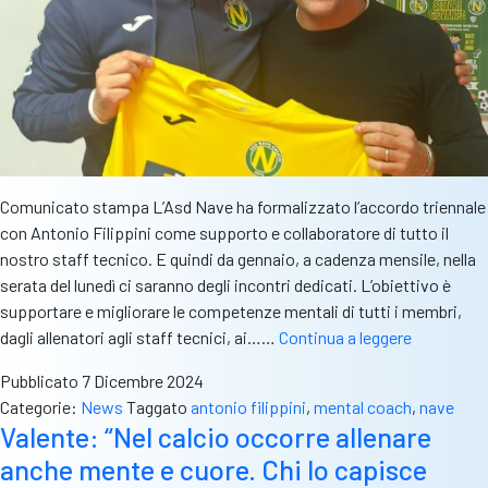
Comunicato stampa L’Asd Nave ha formalizzato l’accordo triennale
con Antonio Filippini come supporto e collaboratore di tutto il
nostro staff tecnico. E quindi da gennaio, a cadenza mensile, nella
serata del lunedì ci saranno degli incontri dedicati. L’obiettivo è
supportare e migliorare le competenze mentali di tutti i membri,
Accordo
dagli allenatori agli staff tecnici, ai……
Continua a leggere
Nave-
Pubblicato
7 Dicembre 2024
Antonio
Categorie:
News
Taggato
antonio filippini
,
mental coach
,
nave
Filippini:
Valente: “Nel calcio occorre allenare
sarà
anche mente e cuore. Chi lo capisce
il