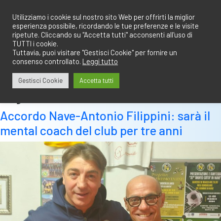
Salta
redazione@calciobresciano.it
349.1834075
al
Utilizziamo i cookie sul nostro sito Web per offrirti la miglior
esperienza possibile, ricordando le tue preferenze e le visite
contenuto
ripetute. Cliccando su "Accetta tutti" acconsenti all'uso di
TUTTI i cookie.
Tuttavia, puoi visitare "Gestisci Cookie" per fornire un
consenso controllato.
Leggi tutto
Abbonati
Accedi
Gestisci Cookie
Accetta tutti
Tag:
mental coach
Accordo Nave-Antonio Filippini: sarà il
mental coach del club per tre anni