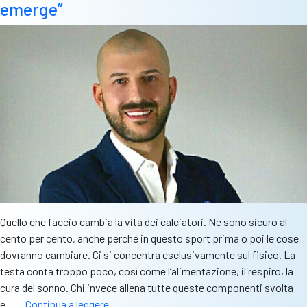
mental
emerge”
coach
del
club
per
tre
anni
Quello che faccio cambia la vita dei calciatori. Ne sono sicuro al
cento per cento, anche perché in questo sport prima o poi le cose
dovranno cambiare. Ci si concentra esclusivamente sul fisico. La
testa conta troppo poco, così come l’alimentazione, il respiro, la
cura del sonno. Chi invece allena tutte queste componenti svolta
Valente:
e……
Continua a leggere