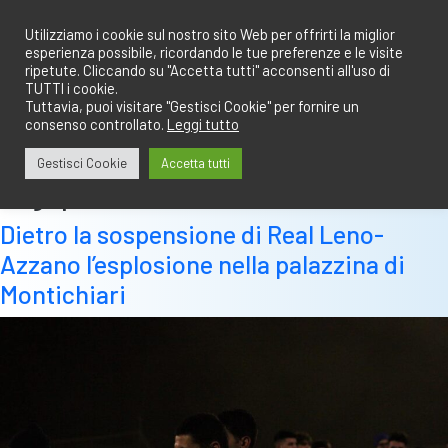
Salta
redazione@calciobresciano.it
349.1834075
al
Utilizziamo i cookie sul nostro sito Web per offrirti la miglior
esperienza possibile, ricordando le tue preferenze e le visite
contenuto
ripetute. Cliccando su "Accetta tutti" acconsenti all'uso di
TUTTI i cookie.
Tuttavia, puoi visitare "Gestisci Cookie" per fornire un
consenso controllato.
Leggi tutto
Abbonati
Accedi
Gestisci Cookie
Accetta tutti
Tag:
palazzina
Dietro la sospensione di Real Leno-
Azzano l’esplosione nella palazzina di
Montichiari