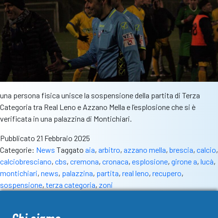
una persona fisica unisce la sospensione della partita di Terza
Categoria tra Real Leno e Azzano Mella e l’esplosione che si è
verificata in una palazzina di Montichiari.
Pubblicato
21 Febbraio 2025
Categorie:
News
Taggato
aia
,
arbitro
,
azzano mella
,
brescia
,
calcio
,
calciobresciano
,
cbs
,
cremona
,
cronaca
,
esplosione
,
girone a
,
lucà
,
montichiari
,
news
,
palazzina
,
partita
,
real leno
,
recupero
,
sospensione
,
terza categoria
,
zoni