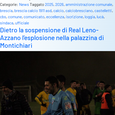
Categorie:
News
Taggato
2025
,
2026
,
amministrazione comunale
,
brescia
,
brescia calcio 1911 asd
,
calcio
,
calciobresciano
,
castelletti
,
cbs
,
comune
,
comunicato
,
eccellenza
,
iscrizione
,
loggia
,
lucà
,
sindaca
,
ufficiale
Dietro la sospensione di Real Leno-
Azzano l’esplosione nella palazzina di
Montichiari