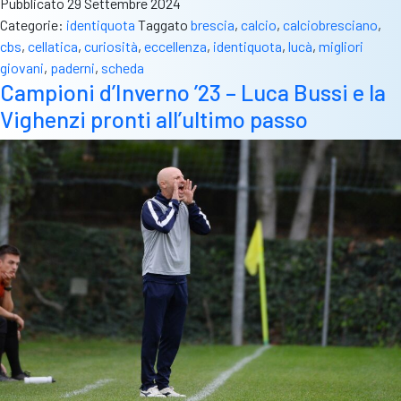
Pubblicato
29 Settembre 2024
Categorie:
identiquota
Taggato
brescia
,
calcio
,
calciobresciano
,
cbs
,
cellatica
,
curiosità
,
eccellenza
,
identiquota
,
lucà
,
migliori
giovani
,
paderni
,
scheda
Campioni d’Inverno ’23 – Luca Bussi e la
Vighenzi pronti all’ultimo passo