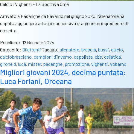
Calcio: Vighenzi - La Sportiva Ome
Arrivato a Padenghe da Gavardo nel giugno 2020, l’allenatore ha
saputo aggiungere ad ogni successiva stagione un ingrediente di
crescita.
Pubblicato
12 Gennaio 2024
Categorie:
Dilettanti
Taggato
allenatore
,
brescia
,
bussi
,
calcio
,
calciobresciano
,
campioni d'inverno
,
capolista
,
cbs
,
cellatica
,
girone d
,
lucà
,
mister
,
padenghe
,
promozione
,
vighenzi
,
vobarno
Migliori giovani 2024, decima puntata:
Luca Forlani, Orceana