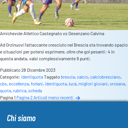
Amichevole Atletico Castegnato vs Desenzano Calvina
Ad Orzinuovi l’attaccante cresciuto nel Brescia sta trovando spazio
e situazioni per potersi esprimere, oltre che gol pesanti: 4 in
questa andata, valsi complessivamente 9 punti.
Pubblicato
28 Dicembre 2023
Categorie:
identiquota
Taggato
brescia
,
calcio
,
calciobresciano
,
cbs
,
eccellenza
,
forlani
,
identiquota
,
lucà
,
migliori giovani
,
orceana
,
quota
,
rubrica
,
scheda
Paginazione
Pagina 1
Pagina 2
Articoli
meno recenti
degli
articoli
Chi siamo