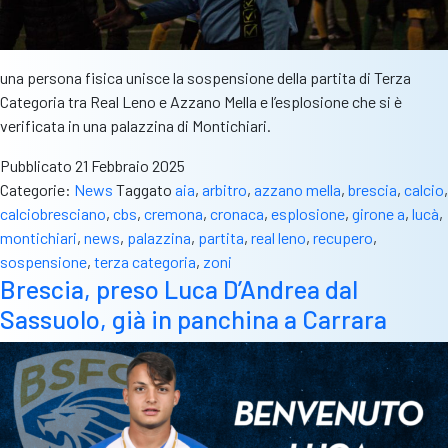
una persona fisica unisce la sospensione della partita di Terza
Categoria tra Real Leno e Azzano Mella e l’esplosione che si è
verificata in una palazzina di Montichiari.
Pubblicato
21 Febbraio 2025
Categorie:
News
Taggato
aia
,
arbitro
,
azzano mella
,
brescia
,
calcio
,
calciobresciano
,
cbs
,
cremona
,
cronaca
,
esplosione
,
girone a
,
lucà
,
montichiari
,
news
,
palazzina
,
partita
,
real leno
,
recupero
,
sospensione
,
terza categoria
,
zoni
Brescia, preso Luca D’Andrea dal
Sassuolo, già in panchina a Carrara