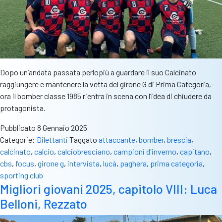
Dopo un’andata passata perlopiù a guardare il suo Calcinato
raggiungere e mantenere la vetta del girone G di Prima Categoria,
ora il bomber classe 1985 rientra in scena con l’idea di chiudere da
protagonista.
Pubblicato
8 Gennaio 2025
Categorie:
Dilettanti
Taggato
attaccante
,
bomber
,
brescia
,
calcinato
,
calcio
,
calciobresciano
,
campioni d'inverno
,
capitano
,
cbs
,
focus
,
girone g
,
intervista
,
lucà
,
paghera
,
prima categoria
,
sporting club
Migliori giovani 2025, capitolo VIII: Luca
Belloni, Rezzato