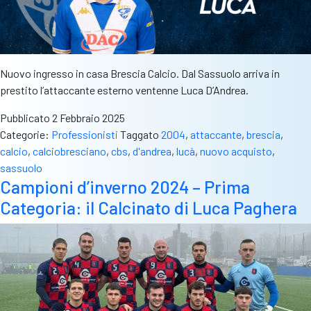
Nuovo ingresso in casa Brescia Calcio. Dal Sassuolo arriva in
prestito l’attaccante esterno ventenne Luca D’Andrea.
Pubblicato
2 Febbraio 2025
Categorie:
Professionisti
Taggato
2004
,
attaccante
,
brescia
,
calcio
,
calciobresciano
,
cbs
,
d'andrea
,
lucà
,
nuovo acquisto
,
sassuolo
Campioni d’inverno 2024 – Prima
Categoria: il Calcinato di Luca Paghera