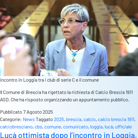
incontro in Loggia tra i club di serie C e il comune
Il Comune di Brescia ha rigettato la richiesta di Calcio Brescia 1911
ASD. Che ha risposto organizzando un appuntamento pubblico.
Pubblicato
7 Agosto 2025
Categorie:
News
Taggato
2025
,
brescia
,
calcio
,
calcio brescia 1911
,
calciobresciano
,
cbs
,
comune
,
comunicato
,
loggia
,
lucà
,
ufficiale
Lucà ottimista dopo l’incontro in Loggia,