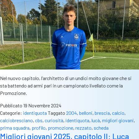
Nel nuovo capitolo, l’architetto di un undici molto giovane che si
sta battendo ad armi pari in un campionato livellato come la
Promozione.
Pubblicato
19 Novembre 2024
Categorie:
identiquota
Taggato
2004
,
belloni
,
brescia
,
calcio
,
calciobresciano
,
cbs
,
curiosità
,
identiquota
,
lucà
,
migliori giovani
,
prima squadra
,
profilo
,
promozione
,
rezzato
,
scheda
Migliori giovani 2025, capitolo II: Luca