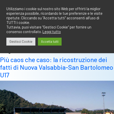
Salta
redazione@calciobresciano.it
349.1834075
al
Utilizziamo i cookie sul nostro sito Web per offrirti la miglior
esperienza possibile, ricordando le tue preferenze e le visite
contenuto
ripetute. Cliccando su "Accetta tutti" acconsenti all'uso di
TUTTI i cookie.
Tuttavia, puoi visitare "Gestisci Cookie" per fornire un
consenso controllato.
Leggi tutto
Abbonati
Accedi
Gestisci Cookie
Accetta tutti
Tag:
lucà
Più caos che caso: la ricostruzione dei
fatti di Nuova Valsabbia-San Bartolomeo
U17