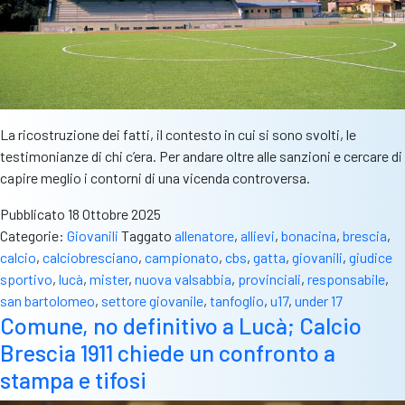
La ricostruzione dei fatti, il contesto in cui si sono svolti, le
testimonianze di chi c’era. Per andare oltre alle sanzioni e cercare di
capire meglio i contorni di una vicenda controversa.
Pubblicato
18 Ottobre 2025
Categorie:
Giovanili
Taggato
allenatore
,
allievi
,
bonacina
,
brescia
,
calcio
,
calciobresciano
,
campionato
,
cbs
,
gatta
,
giovanili
,
giudice
sportivo
,
lucà
,
mister
,
nuova valsabbia
,
provinciali
,
responsabile
,
san bartolomeo
,
settore giovanile
,
tanfoglio
,
u17
,
under 17
Comune, no definitivo a Lucà; Calcio
Brescia 1911 chiede un confronto a
stampa e tifosi