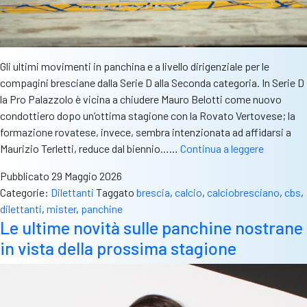
Gli ultimi movimenti in panchina e a livello dirigenziale per le
compagini bresciane dalla Serie D alla Seconda categoria. In Serie D
la Pro Palazzolo è vicina a chiudere Mauro Belotti come nuovo
condottiero dopo un’ottima stagione con la Rovato Vertovese; la
formazione rovatese, invece, sembra intenzionata ad affidarsi a
Gli
Maurizio Terletti, reduce dal biennio……
Continua a leggere
ultimi
Pubblicato
29 Maggio 2026
movimen
Categorie:
Dilettanti
Taggato
brescia
,
calcio
,
calciobresciano
,
cbs
,
in
dilettanti
,
mister
,
panchine
panchina
Le ultime novità sulle panchine nostrane
(e
in vista della prossima stagione
non
solo)
dalla
Serie