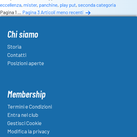
eccellenza
,
mister
,
panchine
,
play put
,
seconda categoria
scossone:
Paginazione
Pagina 1
…
Pagina 3
Articoli
meno recenti
la
degli
situazione
sulle
articoli
Chi siamo
panchine
nostrane
Storia
(e
Contatti
non
Posizioni aperte
solo)
Membership
Termini e Condizioni
Entra nel club
Gestisci Cookie
Modifica la privacy