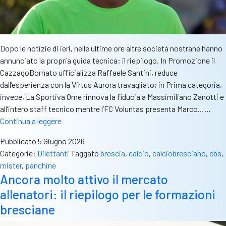
Dopo le notizie di ieri, nelle ultime ore altre società nostrane hanno
annunciato la propria guida tecnica: il riepilogo. In Promozione il
CazzagoBornato ufficializza Raffaele Santini, reduce
dall’esperienza con la Virtus Aurora travagliato; in Prima categoria,
invece, La Sportiva Ome rinnova la fiducia a Massimiliano Zanotti e
all’intero staff tecnico mentre l’FC Voluntas presenta Marco……
Movimenti
Continua a leggere
sulle
Pubblicato
5 Giugno 2026
panchine
Categorie:
Dilettanti
Taggato
brescia
,
calcio
,
calciobresciano
,
cbs
,
dalla
mister
,
panchine
Promozione
Ancora molto attivo il mercato
alla
allenatori: il riepilogo per le formazioni
Seconda
categoria:
bresciane
il