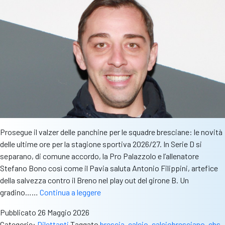
D
alla
Seconda
categoria
Prosegue il valzer delle panchine per le squadre bresciane: le novità
delle ultime ore per la stagione sportiva 2026/27. In Serie D si
separano, di comune accordo, la Pro Palazzolo e l’allenatore
Stefano Bono così come il Pavia saluta Antonio Filippini, artefice
della salvezza contro il Breno nel play out del girone B. Un
Le
gradino……
Continua a leggere
ultime
Pubblicato
26 Maggio 2026
novità
Categorie:
Dilettanti
Taggato
brescia
,
calcio
,
calciobresciano
,
cbs
,