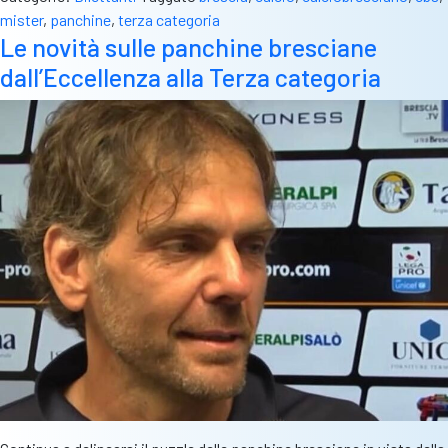
di
mister
,
panchine
,
terza categoria
alcune
Le novità sulle panchine bresciane
squadre
dall’Eccellenza alla Terza categoria
di
Terza
categoria:
il
punto