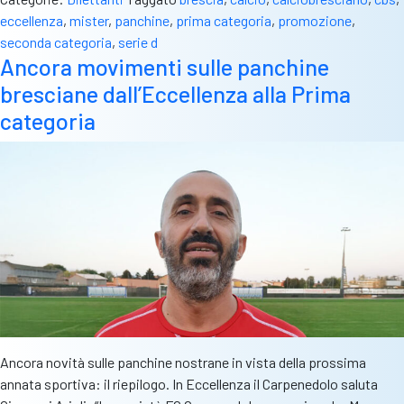
sulle
eccellenza
,
mister
,
panchine
,
prima categoria
,
promozione
,
panchine
seconda categoria
,
serie d
nostrane
Ancora movimenti sulle panchine
in
bresciane dall’Eccellenza alla Prima
vista
della
categoria
prossima
stagione
Ancora novità sulle panchine nostrane in vista della prossima
annata sportiva: il riepilogo. In Eccellenza il Carpenedolo saluta