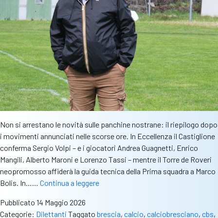
Non si arrestano le novità sulle panchine nostrane: il riepilogo dopo
i movimenti annunciati nelle scorse ore. In Eccellenza il Castiglione
conferma Sergio Volpi – e i giocatori Andrea Guagnetti, Enrico
Mangili, Alberto Maroni e Lorenzo Tassi – mentre il Torre de Roveri
neopromosso affiderà la guida tecnica della Prima squadra a Marco
Conferme,
Bolis. In……
Continua a leggere
cambi…
Pubblicato
14 Maggio 2026
e
Categorie:
Dilettanti
Taggato
brescia
,
calcio
,
calciobresciano
,
cbs
,
uno