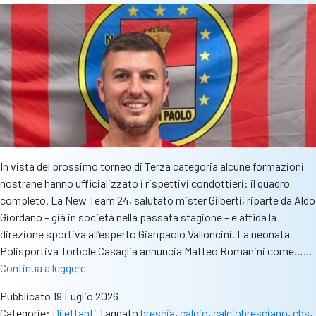
e
Seconda
categoria
In vista del prossimo torneo di Terza categoria alcune formazioni
nostrane hanno ufficializzato i rispettivi condottieri: il quadro
completo. La New Team 24, salutato mister Gilberti, riparte da Aldo
Giordano – già in società nella passata stagione – e affida la
direzione sportiva all’esperto Gianpaolo Valloncini. La neonata
Polisportiva Torbole Casaglia annuncia Matteo Romanini come……
Novità
Continua a leggere
sulle
Pubblicato
19 Luglio 2026
panchine
Categorie:
Dilettanti
Taggato
brescia
,
calcio
,
calciobresciano
,
cbs
,