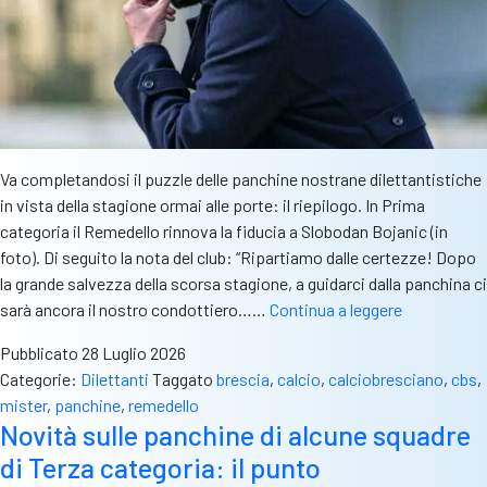
Va completandosi il puzzle delle panchine nostrane dilettantistiche
in vista della stagione ormai alle porte: il riepilogo. In Prima
categoria il Remedello rinnova la fiducia a Slobodan Bojanic (in
foto). Di seguito la nota del club: “Ripartiamo dalle certezze! Dopo
la grande salvezza della scorsa stagione, a guidarci dalla panchina ci
Le
sarà ancora il nostro condottiero……
Continua a leggere
ultime
Pubblicato
28 Luglio 2026
novità
Categorie:
Dilettanti
Taggato
brescia
,
calcio
,
calciobresciano
,
cbs
,
sulle
mister
,
panchine
,
remedello
panchine
Novità sulle panchine di alcune squadre
di
di Terza categoria: il punto
Prima