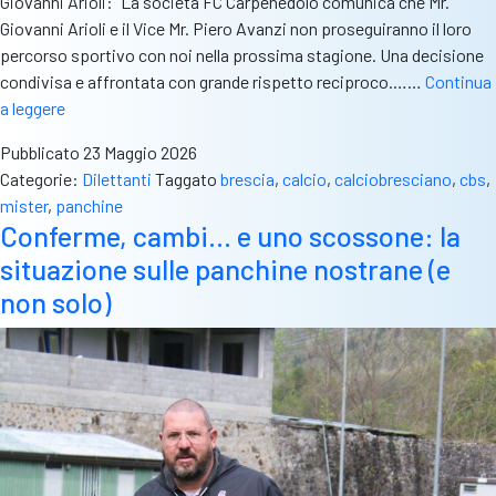
Giovanni Arioli: “La società FC Carpenedolo comunica che Mr.
Giovanni Arioli e il Vice Mr. Piero Avanzi non proseguiranno il loro
percorso sportivo con noi nella prossima stagione. Una decisione
condivisa e affrontata con grande rispetto reciproco.……
Continua
Ancora
a leggere
movimenti
Pubblicato
23 Maggio 2026
sulle
Categorie:
Dilettanti
Taggato
brescia
,
calcio
,
calciobresciano
,
cbs
,
panchine
mister
,
panchine
bresciane
Conferme, cambi… e uno scossone: la
dall’Eccellenza
situazione sulle panchine nostrane (e
alla
Prima
non solo)
categoria