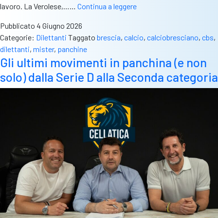
Ancora
lavoro. La Verolese,……
Continua a leggere
molto
Pubblicato
4 Giugno 2026
attivo
Categorie:
Dilettanti
Taggato
brescia
,
calcio
,
calciobresciano
,
cbs
,
il
dilettanti
,
mister
,
panchine
mercato
Gli ultimi movimenti in panchina (e non
allenatori:
solo) dalla Serie D alla Seconda categoria
il
riepilogo
per
le
formazioni
bresciane