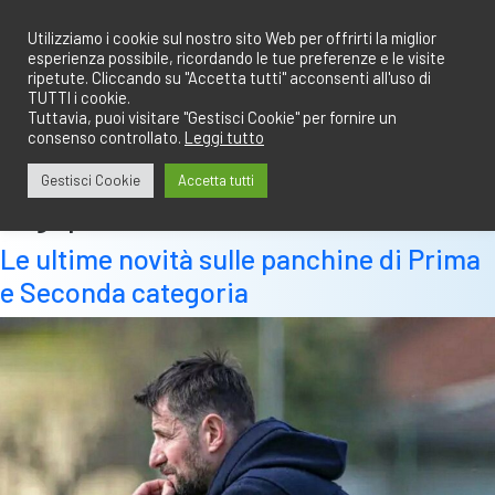
Salta
redazione@calciobresciano.it
349.1834075
al
Utilizziamo i cookie sul nostro sito Web per offrirti la miglior
esperienza possibile, ricordando le tue preferenze e le visite
contenuto
ripetute. Cliccando su "Accetta tutti" acconsenti all'uso di
TUTTI i cookie.
Tuttavia, puoi visitare "Gestisci Cookie" per fornire un
consenso controllato.
Leggi tutto
Abbonati
Accedi
Gestisci Cookie
Accetta tutti
Tag:
panchine
Le ultime novità sulle panchine di Prima
e Seconda categoria