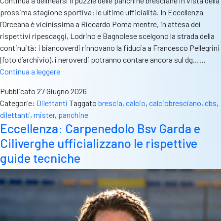
Continua a delinearsi il puzzle delle panchine bresciane in vista della
prossima stagione sportiva: le ultime ufficialità. In Eccellenza
l’Orceana è vicinissima a Riccardo Poma mentre, in attesa dei
rispettivi ripescaggi, Lodrino e Bagnolese scelgono la strada della
continuità: i biancoverdi rinnovano la fiducia a Francesco Pellegrini
(foto d’archivio), i neroverdi potranno contare ancora sul dg……
Le
Continua a leggere
novità
Pubblicato
27 Giugno 2026
sulle
Categorie:
Dilettanti
Taggato
brescia
,
calcio
,
calciobresciano
,
cbs
,
panchine
dilettanti
,
mister
,
panchine
bresciane
Eccellenza: Carpenedolo Bsv Garda e
dall’Eccellenza
Ciliverghe ufficializzano le rispettive
alla
Terza
guide tecniche
categoria