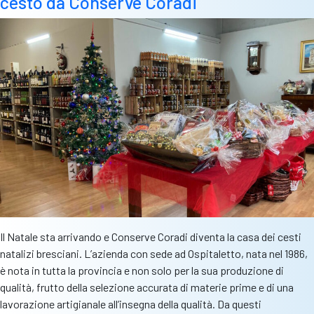
cesto da Conserve Coradi
di
Love
IT.
15%
di
sconto
per
i
nostri
lettori
Il Natale sta arrivando e Conserve Coradi diventa la casa dei cesti
natalizi bresciani. L’azienda con sede ad Ospitaletto, nata nel 1986,
è nota in tutta la provincia e non solo per la sua produzione di
qualità, frutto della selezione accurata di materie prime e di una
lavorazione artigianale all’insegna della qualità. Da questi