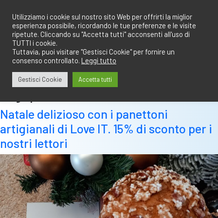
Salta
redazione@calciobresciano.it
349.1834075
al
Utilizziamo i cookie sul nostro sito Web per offrirti la miglior
esperienza possibile, ricordando le tue preferenze e le visite
contenuto
ripetute. Cliccando su "Accetta tutti" acconsenti all'uso di
TUTTI i cookie.
Tuttavia, puoi visitare "Gestisci Cookie" per fornire un
consenso controllato.
Leggi tutto
Abbonati
Accedi
Gestisci Cookie
Accetta tutti
Tag:
panettone
Natale delizioso con i panettoni
artigianali di Love IT. 15% di sconto per i
nostri lettori