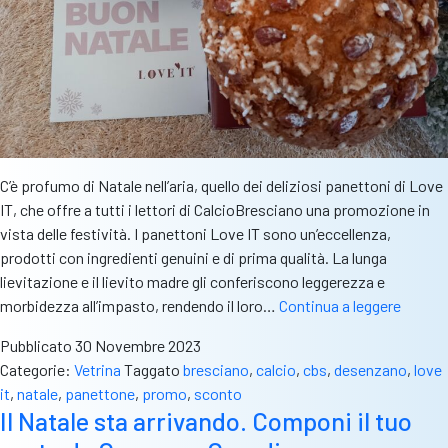
C’è profumo di Natale nell’aria, quello dei deliziosi panettoni di Love
IT, che offre a tutti i lettori di CalcioBresciano una promozione in
vista delle festività. I panettoni Love IT sono un’eccellenza,
prodotti con ingredienti genuini e di prima qualità. La lunga
lievitazione e il lievito madre gli conferiscono leggerezza e
Natale
morbidezza all’impasto, rendendo il loro…
Continua a leggere
delizio
Pubblicato
30 Novembre 2023
con
Categorie:
Vetrina
Taggato
bresciano
,
calcio
,
cbs
,
desenzano
,
love
i
it
,
natale
,
panettone
,
promo
,
sconto
panett
Il Natale sta arrivando. Componi il tuo
artigian