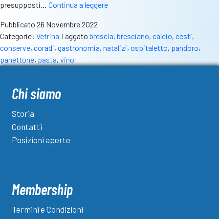
Il
presupposti…
Continua a leggere
Natale
Pubblicato
26 Novembre 2022
sta
Categorie:
Vetrina
Taggato
brescia
,
bresciano
,
calcio
,
cesti
,
arrivando.
conserve
,
coradi
,
gastronomia
,
natalizi
,
ospitaletto
,
pandoro
,
Componi
panettone
,
pasta
,
vino
il
tuo
cesto
Chi siamo
da
Conserve
Storia
Coradi
Contatti
Posizioni aperte
Membership
Termini e Condizioni